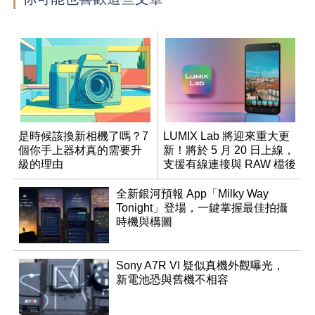
是時候該換新相機了嗎？7
LUMIX Lab 將迎來重大更
個你手上器材真的需要升
新！將於 5 月 20 日上線，
級的理由
支援有線連接與 RAW 檔後
製
全新銀河預報 App「Milky Way
Tonight」登場，一鍵掌握最佳拍攝
時機與構圖
Sony A7R VI 疑似真機外觀曝光，
新電池恐與舊機不相容