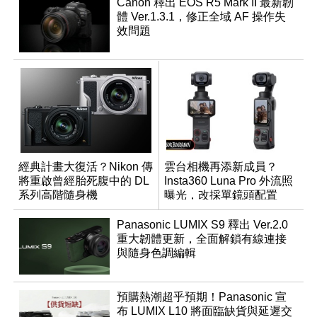
Canon 釋出 EOS R5 Mark II 最新韌
體 Ver.1.3.1，修正全域 AF 操作失
效問題
經典計畫大復活？Nikon 傳
雲台相機再添新成員？
將重啟曾經胎死腹中的 DL
Insta360 Luna Pro 外流照
系列高階隨身機
曝光，改採單鏡頭配置
Panasonic LUMIX S9 釋出 Ver.2.0
重大韌體更新，全面解鎖有線連接
與隨身色調編輯
預購熱潮超乎預期！Panasonic 宣
布 LUMIX L10 將面臨缺貨與延遲交