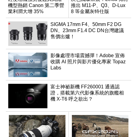
機型熱銷 Canon 第二季營
推出 M11-P、Q3、D-Lux
業利潤大增 35%
8 等金屬灰特仕版
SIGMA 17mm F4、50mm F2 DG
DN、23mm F1.4 DC DN台灣建議
售價出爐！
影像處理市場震撼彈！Adobe 宣佈
收購 AI 照片與影片優化專家 Topaz
Labs
富士神祕新機 FF260001 通過認
證，搭載第六代影像系統的旗艦相
機 X-T6 呼之欲出？