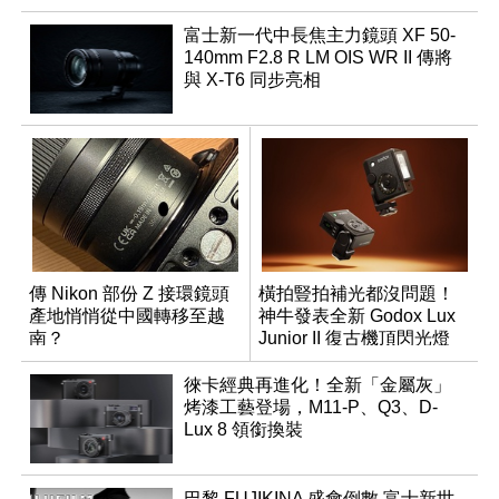
富士新一代中長焦主力鏡頭 XF 50-
140mm F2.8 R LM OIS WR II 傳將
與 X-T6 同步亮相
傳 Nikon 部份 Z 接環鏡頭
橫拍豎拍補光都沒問題！
產地悄悄從中國轉移至越
神牛發表全新 Godox Lux
南？
Junior II 復古機頂閃光燈
徠卡經典再進化！全新「金屬灰」
烤漆工藝登場，M11-P、Q3、D-
Lux 8 領銜換裝
巴黎 FUJIKINA 盛會倒數 富士新世