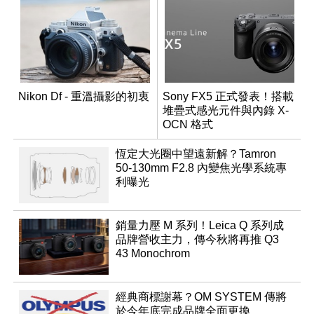
Nikon Df - 重溫攝影的初衷
Sony FX5 正式發表！搭載
堆疊式感光元件與內錄 X-
OCN 格式
恆定大光圈中望遠新解？Tamron
50-130mm F2.8 內變焦光學系統專
利曝光
銷量力壓 M 系列！Leica Q 系列成
品牌營收主力，傳今秋將再推 Q3
43 Monochrom
經典商標謝幕？OM SYSTEM 傳將
於今年底完成品牌全面更換