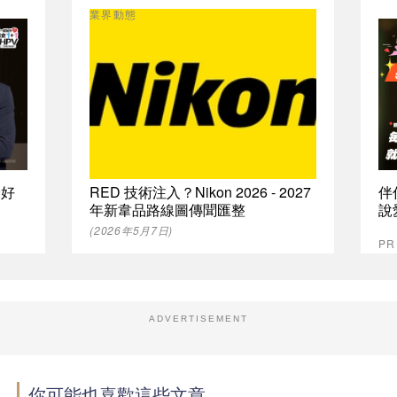
業界動態
最好
RED 技術注入？Nikon 2026 - 2027
伴
年新韋品路線圖傳聞匯整
說
(2026年5月7日)
P
ADVERTISEMENT
你可能也喜歡這些文章