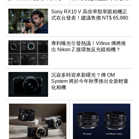
幻規格
鬆
Sony RX10 V 高倍率類單眼相機正
式在台發表！建議售價 NT$ 65,980
專利曝光引發熱議！Viltrox 傳將推
出 Nikon Z 接環無反光鏡相機？
沉寂多時迎來新曙光？傳 OM
System 將於今年秋季推出全新輕量
化相機