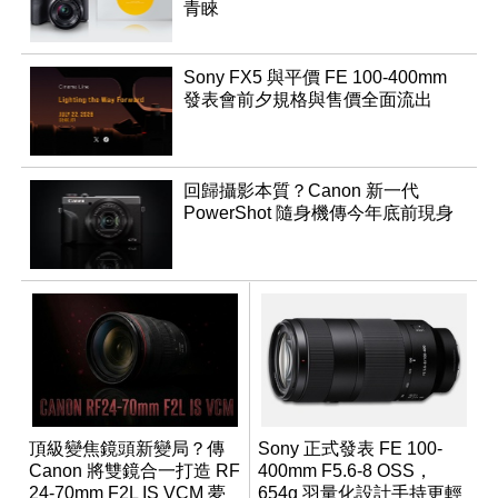
青睞
Sony FX5 與平價 FE 100-400mm
發表會前夕規格與售價全面流出
回歸攝影本質？Canon 新一代
PowerShot 隨身機傳今年底前現身
頂級變焦鏡頭新變局？傳
Sony 正式發表 FE 100-
Canon 將雙鏡合一打造 RF
400mm F5.6-8 OSS，
24-70mm F2L IS VCM 夢
654g 羽量化設計手持更輕