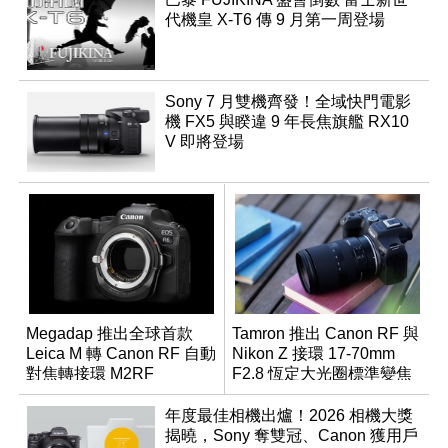
代機皇 X-T6 傳 9 月第一周登場
Sony 7 月雙機齊發！全域快門電影
機 FX5 與睽違 9 年長焦旗艦 RX10
V 即將登場
Megadap 推出全球首款
Tamron 推出 Canon RF 與
Leica M 轉 Canon RF 自動
Nikon Z 接環 17-70mm
對焦轉接環 M2RF
F2.8 恆定大光圈標準變焦
鏡
年度最佳相機出爐！2026 相機大獎
揭曉，Sony 奪雙冠、Canon 獲用戶