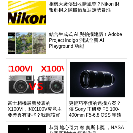
相機大廠傳出收購風聲？Nikon 財
報虧損之際股價反迎逆勢暴漲
結合生成式 AI 與拍攝建議！Adobe
Project Indigo 測試全新 AI
Playground 功能
富士相機最新發表的
更輕巧平價的遠攝方案？
X100VI，和X100V究竟主
傳 Sony 正研發 FE 100-
要差異有哪些？我應該買
400mm F5-6.8 OSS 望遠
哪一台？
變焦鏡頭
恭賀 地心引力 奪 奧斯卡獎 ，NASA