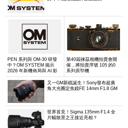
PEN 系列與 OM-30 研發
第40屆徠茲相機拍賣會開
中？OM SYSTEM 揭示
催，將拍賣序號 105 的0
2026 年新機佈局與 AI 影
系列原型機
像藍圖
又一GM新鏡誕生！Sony發布超廣
角大光圈定焦鏡FE 14mm F1.8 GM
世界首見！Sigma 135mm F1.4 全
片幅散景之王接近亮相？