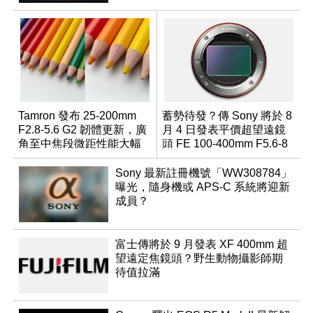
Tamron 發布 25-200mm
蓄勢待發？傳 Sony 將於 8
F2.8-5.6 G2 韌體更新，廣
月 4 日發表平價超望遠鏡
角至中焦段微距性能大幅
頭 FE 100-400mm F5.6-8
升級
Sony 最新註冊機號「WW308784」
曝光，隨身機或 APS-C 系統將迎新
成員？
富士傳將於 9 月發表 XF 400mm 超
望遠定焦鏡頭？野生動物攝影師期
待值拉滿