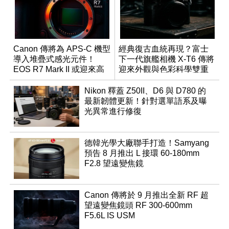
Canon 傳將為 APS-C 機型
經典復古血統再現？富士
導入堆疊式感光元件！
下一代旗艦相機 X-T6 傳將
EOS R7 Mark II 或迎來高
迎來外觀與色彩科學雙重
速讀出升級
優化
Nikon 釋蓋 Z50II、D6 與 D780 的
最新韌體更新！針對選單語系及曝
光異常進行修復
德韓光學大廠聯手打造！Samyang
預告 8 月推出 L 接環 60-180mm
F2.8 望遠變焦鏡
Canon 傳將於 9 月推出全新 RF 超
望遠變焦鏡頭 RF 300-600mm
F5.6L IS USM