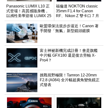
Panasonic LUMIX L10 正
福倫達 NOKTON classic
式登場！高質感隨身機，
35mm F1.4 for Canon
以感性美學迎接 LUMIX 25
RF、Nikon Z 雙卡口 7 月
週年
同步登台
歐盟環保法規步步逼近！Canon 著
手開發「無氟」新型鏡頭鍍膜
富士神祕新機完成註冊！會是旗艦
中片幅 GFX180 還是復古旁軸 X-
Pro4？
挑戰視野極限！Tamron 12-20mm
F2.8 (A084) 全片幅超廣角變焦鏡正
式發表