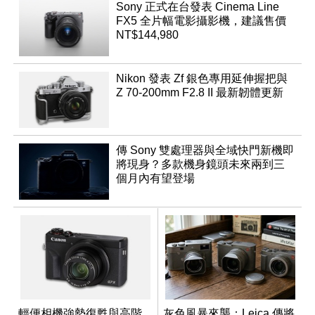
Sony 正式在台發表 Cinema Line
FX5 全片幅電影攝影機，建議售價
NT$144,980
Nikon 發表 Zf 銀色專用延伸握把與
Z 70-200mm F2.8 II 最新韌體更新
傳 Sony 雙處理器與全域快門新機即
將現身？多款機身鏡頭未來兩到三
個月內有望登場
輕便相機強勢復甦與高階
灰色風暴來襲：Leica 傳將