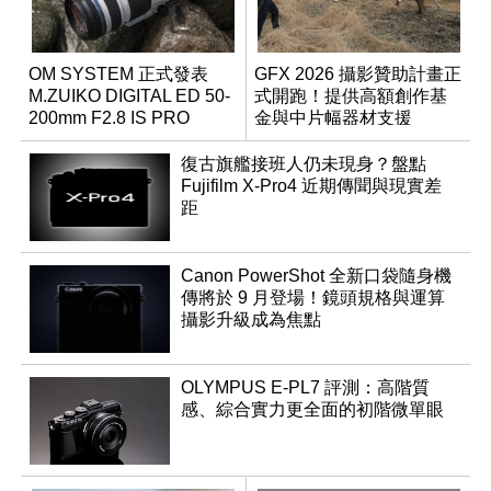
OM SYSTEM 正式發表
GFX 2026 攝影贊助計畫正
M.ZUIKO DIGITAL ED 50-
式開跑！提供高額創作基
200mm F2.8 IS PRO
金與中片幅器材支援
復古旗艦接班人仍未現身？盤點
Fujifilm X-Pro4 近期傳聞與現實差
距
Canon PowerShot 全新口袋隨身機
傳將於 9 月登場！鏡頭規格與運算
攝影升級成為焦點
OLYMPUS E-PL7 評測：高階質
感、綜合實力更全面的初階微單眼