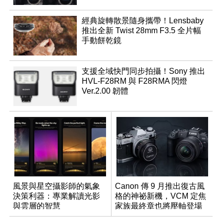
經典旋轉散景隨身攜帶！Lensbaby
推出全新 Twist 28mm F3.5 全片幅
手動餅乾鏡
支援全域快門同步拍攝！Sony 推出
HVL-F28RM 與 F28RMA 閃燈
Ver.2.00 韌體
風景與星空攝影師的氣象
Canon 傳 9 月推出復古風
決策利器：專業解讀光影
格的神祕新機，VCM 定焦
與雲層的智慧
家族最終章也將壓軸登場
App「Atmos」登場