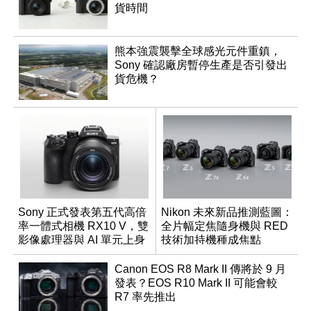
貨時間
熊本強震襲擊全球感光元件重鎮，
Sony 確認廠房暫停生產是否引發出
貨危機？
Sony 正式發表第五代高倍
Nikon 未來新品推測藍圖：
率一體式相機 RX10 V，雙
全片幅定焦隨身機與 RED
影像處理器與 AI 單元上身
技術加持機種成焦點
Canon EOS R8 Mark II 傳將於 9 月
發表？EOS R10 Mark II 可能會較
R7 率先推出