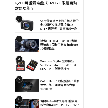
6,200萬畫素堆疊式CMOS + 眼控自動
對焦功能？
2
Sony發表適合安裝在無人機的
全片幅可交換鏡頭相機ILX-
LR1，集輕巧、高畫質於一身
3
疑似FUJIFILM GFX100 II實機
照流出！同時可能會有新的軟
片模擬推出
4
Western Digital 宣布推出
SanDisk Extreme PRO SDXC
UHS-II V60 等級記憶卡
5
GoPro Hero 12重磅發表！續航
力大升級，建議售價新台幣
14,900元
6
傳聞GoPro將於9月6日發表最
新運動攝影機GoPro Hero 12？