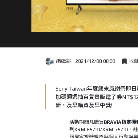
編輯部
2021/12/08 08:00
收
Sony Taiwan年度歲末感謝祭
加碼週週抽百貨量販電子券NT$1
斷，及早購買及早中獎!
活動期間凡購買
BRAVIA指定機
列XRM-85Z9J/XRM-75Z9J
級居家視聽規格與個人行動娛樂配