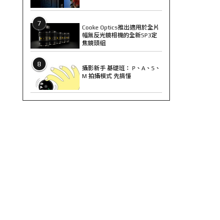
7
Cooke Optics推出適用於全片
幅無反光鏡相機的全新SP3定
焦鏡頭組
8
攝影新手 基礎班： P、A、S、
M 拍攝模式 先搞懂