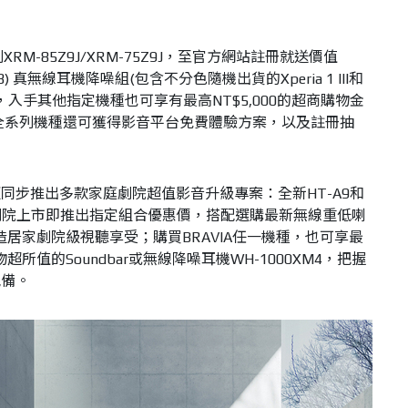
M-85Z9J/XRM-75Z9J，至官方網站註冊就送價值
 (256GB) 真無線耳機降噪組(包含不分色隨機出貨的Xperia 1 III和
機)，入手其他指定機種也可享有最高NT$5,000的超商購物金
le TV全系列機種還可獲得影音平台免費體驗方案，以及註冊抽
同步推出多款家庭劇院超值影音升級專案：全新HT-A9和
家庭劇院上市即推出指定組合優惠價，搭配選購最新無線重低喇
打造居家劇院級視聽享受；購買BRAVIA任一機種，也可享最
物超所值的Soundbar或無線降噪耳機WH-1000XM4，把握
配備。