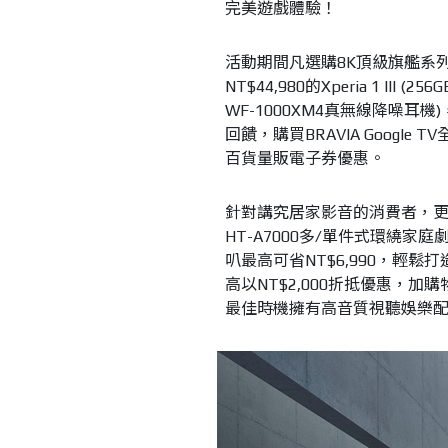
完美遊戲體驗！
活動期間凡選購8K頂級旗艦系列XR
NT$44,980的Xperia 1 III
WF-1000XM4真無線降噪耳
回饋，購買BRAVIA Goog
百貨量販電子券優惠。
針對講究居家影音的消費者，更
HT-A7000多/單件式環繞
叭最高可省NT$6,990，輕鬆
高以NT$2,000折抵優惠，加購
最佳時機擁有高音質視聽娛樂