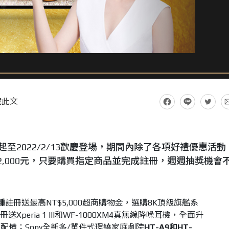
藏此文
即日起至2022/2/13歡慶登場，期間內除了各項好禮優惠活
2,000元，只要購買指定商品並完成註冊，週週抽獎機會
種
註冊送最高NT$5,000超商購物金，選購8K頂級旗艦系
，註冊送Xperia 1 III和WF-1000XM4真無線降噪耳機，全面升
備；Sony全新多/單件式環繞家庭劇院
HT-A9和HT-