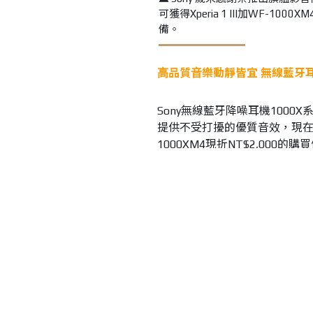
可獲得Xperia 1 III加WF
備。
⾼品質⾳樂動靜皆宜 無線藍牙
Sony無線藍牙降噪耳機100
提供不受打擾的優質音效，現在只
1000XM4現折NT$2,000
就送KKBOX Hi-Fi無損60天
升級享受沉浸高解析的音樂細節
送專屬原廠配件或註冊送統一超商
惠價加購NW-ZX507數位播放