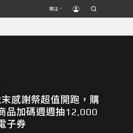
關注
y 歲末感謝祭超值開跑，購
品加碼週週抽12,000
電子券