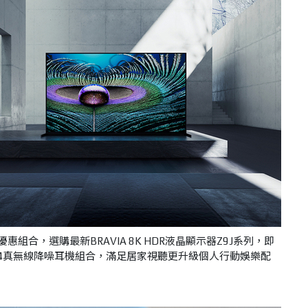
優惠組合，選購最新BRAVIA 8K HDR液晶顯示器Z9J系列，即
-1000XM4真無線降噪耳機組合，滿足居家視聽更升級個人行動娛樂配