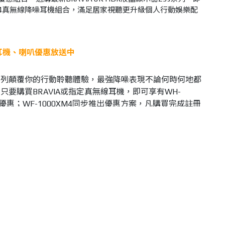
-1000XM4真無線降噪耳機組合，滿足居家視聽更升級個人行動娛樂配
耳機、喇叭優惠放送中
0X系列顛覆你的行動聆聽體驗，最強降噪表現不論何時何地都
要購買BRAVIA或指定真無線耳機，即可享有WH-
的購買優惠；WF-1000XM4同步推出優惠方案，凡購買完成註冊
儲值卡；購買指定耳機即可現抵NT$500加購 WF-1000XM4，
！Sony高音質系列各式數位播放器，也在期間推出買就
虛擬商品卡優惠，選購指定耳機也可以NT19,990元優
器(現省NT3,000元)，讓好音樂無時無刻伴隨一整天!