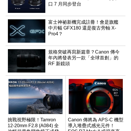
口 7 月同步登台
富士神祕新機完成註冊！會是旗艦
中片幅 GFX180 還是復古旁軸 X-
Pro4？
規格突破再寫新篇章？Canon 傳今
年內將發表另一款「全球首創」的
RF 新鏡頭
挑戰視野極限！Tamron
Canon 傳將為 APS-C 機型
12-20mm F2.8 (A084) 全
導入堆疊式感光元件！