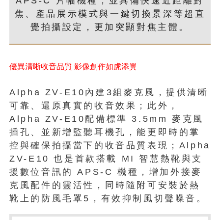
APS-C 片幅機種，並具備快速近距離對
焦、產品展示模式與一鍵切換景深等超直
覺拍攝設定，更加突顯對焦主體。
優異清晰收音品質 影像創作如虎添翼
Alpha ZV-E10內建3組麥克風，提供清晰
可靠、還原真實的收音效果；此外，
Alpha ZV-E10配備標準 3.5mm 麥克風
插孔、並新增監聽耳機孔，能更即時的掌
控與確保拍攝當下的收音品質表現；Alpha
ZV-E10 也是首款搭載 MI 智慧熱靴與支
援數位音訊的 APS-C 機種，增加外接麥
克風配件的靈活性，同時隨附可安裝於熱
靴上的防風毛罩5，有效抑制風切聲噪音。