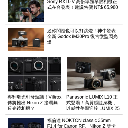
Sony RX10 V 高倍率類單眼相機正
式在台發表！建議售價 NT$ 65,980
迷你閃燈也可以打跳燈！神牛發表
全新 Godox iM30Pro 復古微型閃光
燈
專利曝光引發熱議！Viltrox
Panasonic LUMIX L10 正
傳將推出 Nikon Z 接環無
式登場！高質感隨身機，
反光鏡相機？
以感性美學迎接 LUMIX 25
週年
福倫達 NOKTON classic 35mm
F1.4 for Canon RF、Nikon Z 雙卡