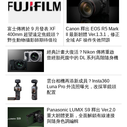
富士傳將於 9 月發表 XF
Canon 釋出 EOS R5 Mark
400mm 超望遠定焦鏡頭？
II 最新韌體 Ver.1.3.1，修正
野生動物攝影師期待值拉
全域 AF 操作失效問題
滿
經典計畫大復活？Nikon 傳將重啟
曾經胎死腹中的 DL 系列高階隨身機
雲台相機再添新成員？Insta360
Luna Pro 外流照曝光，改採單鏡頭
配置
Panasonic LUMIX S9 釋出 Ver.2.0
重大韌體更新，全面解鎖有線連接
與隨身色調編輯