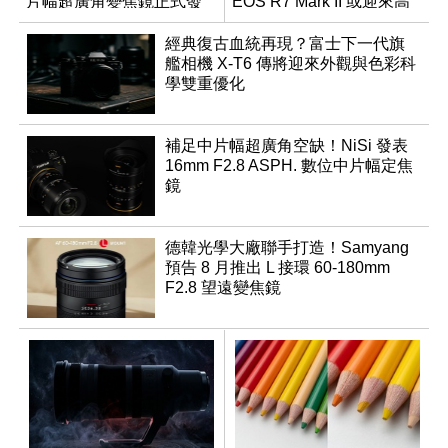
片幅超廣角變焦鏡正式發
EOS R7 Mark II 或迎來高
表
速讀出升級
經典復古血統再現？富士下一代旗
艦相機 X-T6 傳將迎來外觀與色彩科
學雙重優化
補足中片幅超廣角空缺！NiSi 發表
16mm F2.8 ASPH. 數位中片幅定焦
鏡
德韓光學大廠聯手打造！Samyang
預告 8 月推出 L 接環 60-180mm
F2.8 望遠變焦鏡