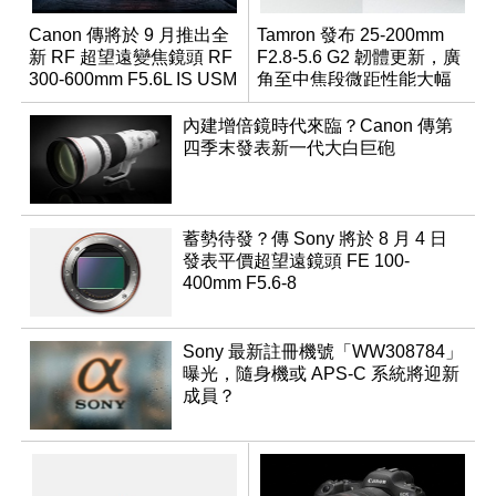
Canon 傳將於 9 月推出全
Tamron 發布 25-200mm
新 RF 超望遠變焦鏡頭 RF
F2.8-5.6 G2 韌體更新，廣
300-600mm F5.6L IS USM
角至中焦段微距性能大幅
升級
內建增倍鏡時代來臨？Canon 傳第
四季末發表新一代大白巨砲
蓄勢待發？傳 Sony 將於 8 月 4 日
發表平價超望遠鏡頭 FE 100-
400mm F5.6-8
Sony 最新註冊機號「WW308784」
曝光，隨身機或 APS-C 系統將迎新
成員？