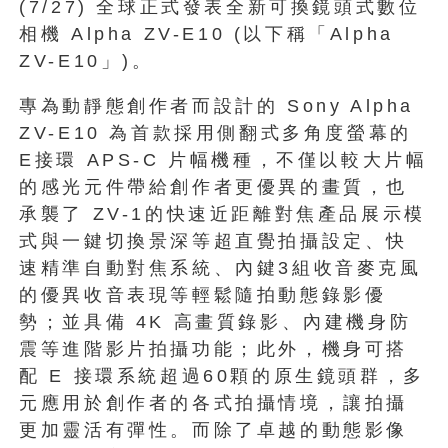
(7/27) 全球正式發表全新可換鏡頭式數位
相機 Alpha ZV-E10 (以下稱「Alpha
ZV-E10」)。
專為動靜態創作者而設計的 Sony Alpha
ZV-E10 為首款採用側翻式多角度螢幕的
E接環 APS-C 片幅機種，不僅以較大片幅
的感光元件帶給創作者更優異的畫質，也
承襲了 ZV-1的快速近距離對焦產品展示模
式與一鍵切換景深等超直覺拍攝設定、快
速精準自動對焦系統、內鍵3組收音麥克風
的優異收音表現等輕鬆隨拍動態錄影優
勢；並具備 4K 高畫質錄影、內建機身防
震等進階影片拍攝功能；此外，機身可搭
配 E 接環系統超過60顆的原生鏡頭群，多
元應用於創作者的各式拍攝情境，讓拍攝
更加靈活有彈性。而除了卓越的動態影像