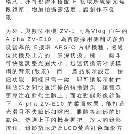
模式，亦可視需求搭配 E 接環系統多元焦
段鏡頭，增加拍攝靈活度，讓創作不受
限。
另外，與數位相機 ZV-1 同為Vlog 而生的
Alpha ZV-E10 ，為首款採用側翻式多角
度螢幕的 E接環 APS-C 片幅機種，透過
位於機身上方的「景深切換」鍵，一鍵即
可快速調整光圈大小，迅速切換清晰或模
糊的背景(散景)；而 「產品展示設定」按
鈕功能，同樣只需一鍵，即可讓展示物件
與臉部之間快速流暢的轉換對焦，讓觀眾
更專注在對焦主體上；而在動態影像錄製
下，Alpha ZV-E10 的柔膚效果，能打造
光滑且不失臉部如嘴巴、眼睛等細部的好
氣色。舒適上手的機身握把、放大的錄影
按鈕、錄影指示燈及LCD螢幕紅色錄影方