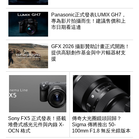
Panasonic正式發表LUMIX GH7，
專為影片拍攝而生！建議售價和上
市日期看這邊
GFX 2026 攝影贊助計畫正式開跑！
提供高額創作基金與中片幅器材支
援
Sony FX5 正式發表！搭載
傳奇大光圈鏡頭回歸？
堆疊式感光元件與內錄 X-
Sigma 傳將推出 50-
OCN 格式
100mm F1.8 無反光鏡版本