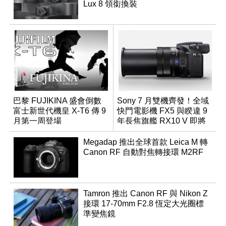
Lux 8 領銜換裝
巴黎 FUJIKINA 盛會倒數
Sony 7 月雙機齊發！全域
富士新世代機皇 X-T6 傳 9
快門電影機 FX5 與睽違 9
月第一周登場
年長焦旗艦 RX10 V 即將
登場
Megadap 推出全球首款 Leica M 轉
Canon RF 自動對焦轉接環 M2RF
Tamron 推出 Canon RF 與 Nikon Z
接環 17-70mm F2.8 恆定大光圈標
準變焦鏡