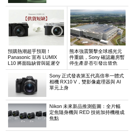
預購熱潮超乎預期！
熊本強震襲擊全球感光元
Panasonic 宣布 LUMIX
件重鎮，Sony 確認廠房暫
L10 將面臨缺貨與延遲交
停生產是否引發出貨危
貨時間
機？
Sony 正式發表第五代高倍率一體式
相機 RX10 V，雙影像處理器與 AI
單元上身
Nikon 未來新品推測藍圖：全片幅
定焦隨身機與 RED 技術加持機種成
焦點