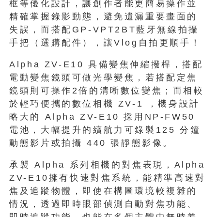
框等優化設計，讓創作者能更簡易操作並
精確掌握錄影動態，避免遺漏重要畫面的
失誤，而搭配GP-VPT2BT藍牙無線拍攝
手把（選購配件），讓Vlog自拍更順手！
Alpha ZV-E10 具備變焦伸縮撥桿，搭配
電動變焦鏡頭可做光學變焦，若搭配定焦
鏡頭則可操作2倍的清晰數位變焦；而相較
於輕巧便攜的數位相機 ZV-1 ，機身設計
略大的 Alpha ZV-E10 採用NP-FW50
電池，大幅提升的續航力可錄製125 分鐘
動態影片或拍攝 440 張靜態影像。
承襲 Alpha 系列相機的對焦表現，Alpha
ZV-E10擁有快速對焦系統，能精準高速對
焦及追蹤物體，即使在構圖環境較複雜的
情況，透過即時眼部偵測自動對焦功能、