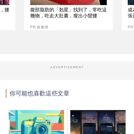
，腰
腹部脂肪的「剋星」找到了，常吃這
成
幾物，吃走大肚囊，瘦出小蠻腰
張
PR 新素簡
P
ADVERTISEMENT
你可能也喜歡這些文章