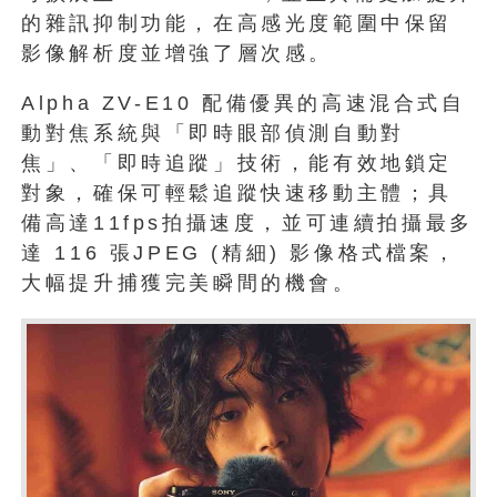
的雜訊抑制功能，在高感光度範圍中保留
影像解析度並增強了層次感。
Alpha ZV-E10 配備優異的高速混合式自
動對焦系統與「即時眼部偵測自動對
焦」、「即時追蹤」技術，能有效地鎖定
對象，確保可輕鬆追蹤快速移動主體；具
備高達11fps拍攝速度，並可連續拍攝最多
達 116 張JPEG (精細) 影像格式檔案，
大幅提升捕獲完美瞬間的機會。