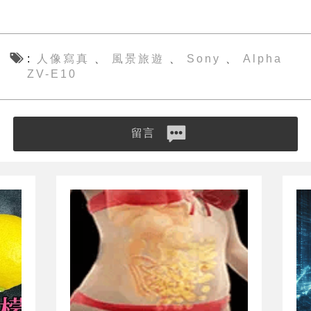
人像寫真
風景旅遊
Sony
Alpha
、
、
、
ZV-E10
留言