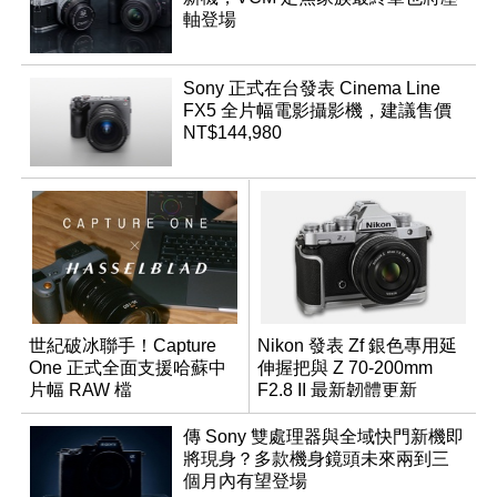
軸登場
Sony 正式在台發表 Cinema Line
FX5 全片幅電影攝影機，建議售價
NT$144,980
世紀破冰聯手！Capture
Nikon 發表 Zf 銀色專用延
One 正式全面支援哈蘇中
伸握把與 Z 70-200mm
片幅 RAW 檔
F2.8 II 最新韌體更新
傳 Sony 雙處理器與全域快門新機即
將現身？多款機身鏡頭未來兩到三
個月內有望登場