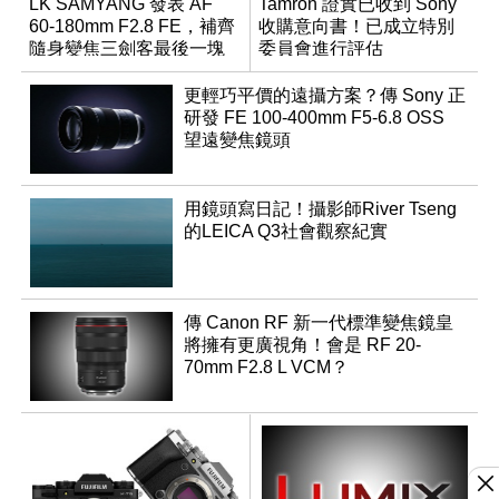
LK SAMYANG 發表 AF
Tamron 證實已收到 Sony
60-180mm F2.8 FE，補齊
收購意向書！已成立特別
隨身變焦三劍客最後一塊
委員會進行評估
拼圖
更輕巧平價的遠攝方案？傳 Sony 正
研發 FE 100-400mm F5-6.8 OSS
望遠變焦鏡頭
用鏡頭寫日記！攝影師River Tseng
的LEICA Q3社會觀察紀實
傳 Canon RF 新一代標準變焦鏡皇
將擁有更廣視角！會是 RF 20-
70mm F2.8 L VCM？