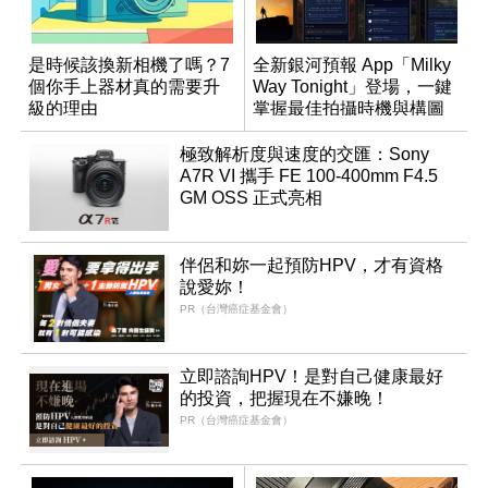
是時候該換新相機了嗎？7
全新銀河預報 App「Milky
個你手上器材真的需要升
Way Tonight」登場，一鍵
級的理由
掌握最佳拍攝時機與構圖
極致解析度與速度的交匯：Sony
A7R VI 攜手 FE 100-400mm F4.5
GM OSS 正式亮相
伴侶和妳一起預防HPV，才有資格
說愛妳！
PR（台灣癌症基金會）
立即諮詢HPV！是對自己健康最好
的投資，把握現在不嫌晚！
PR（台灣癌症基金會）