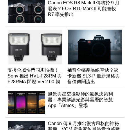
Canon EOS R8 Mark II 傳將於 9 月
發表？EOS R10 Mark II 可能會較
R7 率先推出
支援全域快門同步拍攝！
補齊全幅產品線空缺？徠
Sony 推出 HVL-F28RM 與
卡新機 SL3-P 最新規格與
F28RMA 閃燈 Ver.2.00 韌
售價傳聞流出
體
風景與星空攝影師的氣象決策利
器：專業解讀光影與雲層的智慧
App「Atmos」登場
Canon 傳 9 月推出復古風格的神祕
新機，VCM 定焦家族最終章也將壓