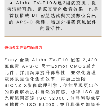
▲ Alpha ZV-E10內建3組麥克風，提
供清晰可靠、還原真實的收音效果，也是
首款搭載 MI 智慧熱靴與支援數位音訊
的 APS-C 機種，增加外接麥克風配件
的靈活性。
兼備傑出靜態拍攝實力
Sony 全新 Alpha ZV-E10 配備 2,420
萬像素 APS-C 尺寸Exmor CMOS感光
元件，採用銅線提升傳導性，並強化處理
電路以最佳化集光效率。再加上進階
BIONZ X影像處理引擎，便能呈現更出色
的影像解析度和自然的質感。標準 ISO 感
光度範圍高達 ISO 32000，於靜態影像更
可擴展至 ISO 51200，並且具備更加提升