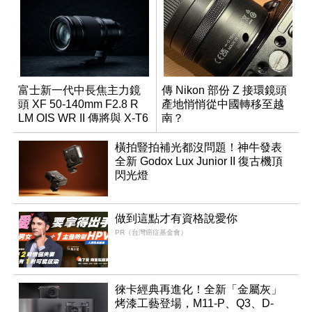
富士新一代中長焦主力鏡
傳 Nikon 部份 Z 接環鏡頭
頭 XF 50-140mm F2.8 R
產地悄悄從中國轉移至越
LM OIS WR II 傳將與 X-T6
南？
同步亮相
橫拍豎拍補光都沒問題！神牛發表
全新 Godox Lux Junior II 復古機頂
閃光燈
做到這點才有資格說愛你
PR（台灣癌症基金會）
徠卡經典再進化！全新「金屬灰」
烤漆工藝登場，M11-P、Q3、D-