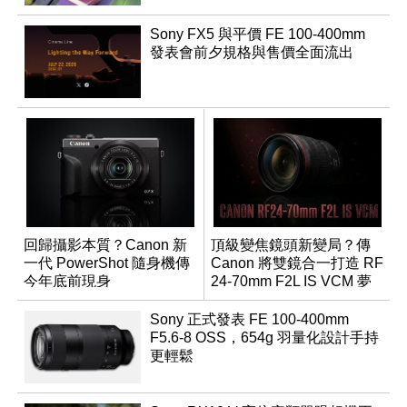
Sony FX5 與平價 FE 100-400mm
發表會前夕規格與售價全面流出
回歸攝影本質？Canon 新
頂級變焦鏡頭新變局？傳
一代 PowerShot 隨身機傳
Canon 將雙鏡合一打造 RF
今年底前現身
24-70mm F2L IS VCM 夢
幻規格
Sony 正式發表 FE 100-400mm
F5.6-8 OSS，654g 羽量化設計手持
更輕鬆