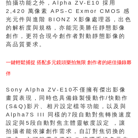
拍攝功能之外，Alpha ZV-E10 採用
2,420 萬像素 APS-C Exmor CMOS 感
光元件與進階 BIONZ X影像處理器，出色
的解析度與規格，亦能完美勝任靜態影像
創作，更符合現今創作者對動靜態影像的
高品質要求。
一鍵輕鬆捕捉 搭配多元鏡頭樂拍無限 創作者的絕佳攝錄夥
伴
Sony Alpha ZV-E10不僅擁有傑出影像
畫質表現，同時也具備錄製慢動作/快動作
(S&Q)影片、相片設定檔等功能，以及與
Alpha7S III 同樣的7段自動對焦轉換速度
設定與5段自動對焦主體靈敏度設定 ，讓
拍攝者能依據創作需求，自訂對焦切換的