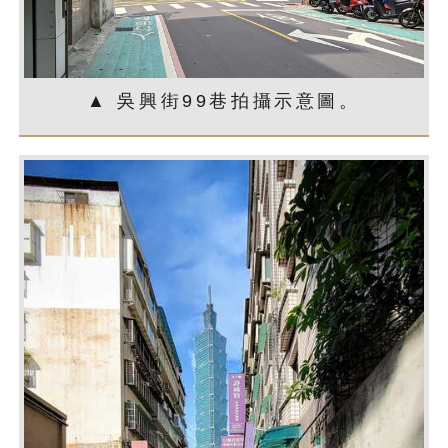
▲ 吳興街99巷拍攝示意圖。