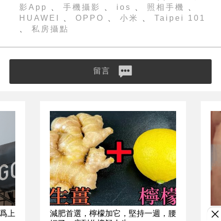
影App
手機攝影
ios
照相手機
、
、
、
、
HUAWEI
OPPO
小米
Taipei 101
、
、
、
私房攝點
、
留言
爲上
減肥首選，檸檬加它，堅持一週，腰
起