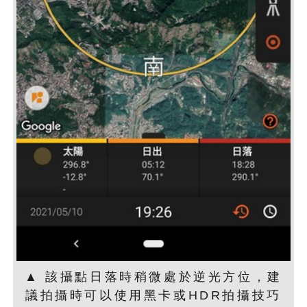
▲ 該攝點日落時稍微處於逆光方位，建
議拍攝時可以使用黑卡或HDR拍攝技巧