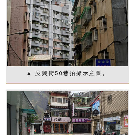
▲ 吳興街50巷拍攝示意圖。