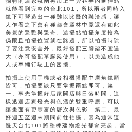
獨特的店家氛圍再加上一旁巷弄的延伸點
就能看到完整的台北101，所以兩者同時入
鏡下可營造出一種難以比擬的融洽感，讓
人乍看之下會有種都會叢林中竟還有如此
美景的驚艷與驚奇。這攝點拍攝角度較為
侷限且拍攝位置就在路邊，所以拍攝時除
了要注意安全外，最好搭配三腳架不宜過
大（亦可搭配單腳架使用），以免造成他
人或車輛行駛上的困擾。
拍攝上使用手機或者相機搭配中廣角鏡頭
皆可，拍攝要訣只要掌握兩點即可，第
一、事先掌握好店家開店與日落時間，這
樣透過店家燈光與色溫的雙重呼應，可以
讓畫面有更豐富的層次與色彩；第二、最
好週五至週末期間前往拍攝，因為通常這
幾天台北101將整棟建物燈光都會亮起，當