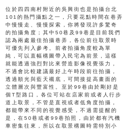
位於四四南村附近的吳興街也是拍攝台北
101的熱門攝點之一，只要花點時間在巷弄
中慢慢走、慢慢探索，你將發現許多驚奇
的拍攝角度；其中50巷及99巷是目前我們
認為兩處最佳拍攝巷弄，各位前往取景時
可優先列入參考。前者拍攝角度較為單
純，可以直幅構圖帶入民宅為前景，這樣
就能透過強烈對比來營造影像視覺張力，
不過會比較建議最好上午時段前往拍攝，
透過順光與藍天襯底，可間接提高畫面的
立體層次與豐富性。至於99巷由於剛好是
個T型路口，各位可站在店家前或者人行步
道上取景，不管是直視或者低角度拍攝，
都能帶來不同的視覺感受，不過需提醒的
是，在50巷或者99巷拍照，由於都有汽機
車密集往來，所以在取景構圖時需特別小