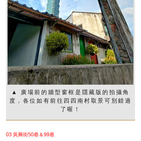
▲ 廣場前的牆型窗框是隱藏版的拍攝角
度，各位如有前往四四南村取景可別錯過
了喔！
03 吳興街50巷＆99巷