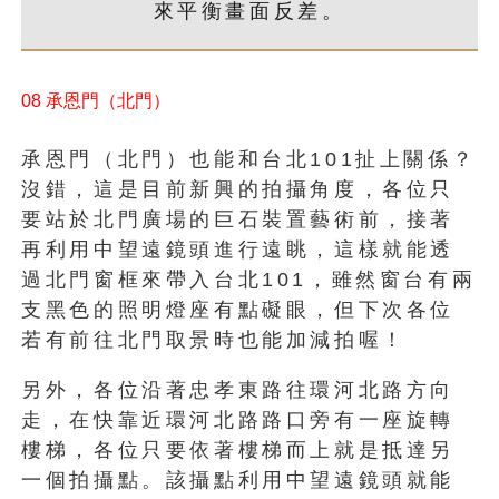
來平衡畫面反差。
08 承恩門（北門）
承恩門（北門）也能和台北101扯上關係？
沒錯，這是目前新興的拍攝角度，各位只
要站於北門廣場的巨石裝置藝術前，接著
再利用中望遠鏡頭進行遠眺，這樣就能透
過北門窗框來帶入台北101，雖然窗台有兩
支黑色的照明燈座有點礙眼，但下次各位
若有前往北門取景時也能加減拍喔！
另外，各位沿著忠孝東路往環河北路方向
走，在快靠近環河北路路口旁有一座旋轉
樓梯，各位只要依著樓梯而上就是抵達另
一個拍攝點。該攝點利用中望遠鏡頭就能