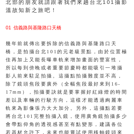
北部的朋友就請跟著我們來趟台北101攝影
溫故知新之旅吧！
01 信義路與基隆路口天橋
幾年前就傳出要拆除的信義路與基隆路口天
橋，是拍攝台北101的元老級景點，由於位置極
佳再加上又能長曝車軌來增加畫面的豐富性，
所以每到傍晚或者重要節慶時都能吸引一堆攝
影人前來駐足拍攝。這攝點拍攝難度並不高，
除了鏡頭焦段要廣外（全幅焦段最好來到16-
17mm），拍攝要訣就是要掌握好紅綠燈的時間
差以及車輛的行駛方向，這樣才能透過
絢麗
車
軌來為影像張力大大加分。另外，這攝點若要
將台北101完整拍攝入鏡，使用廣角鏡拍攝多少
會帶點仰角的透視感甚至有點變形，建議各位
若器材允許下，未來也能嘗試使用移軸鏡頭來