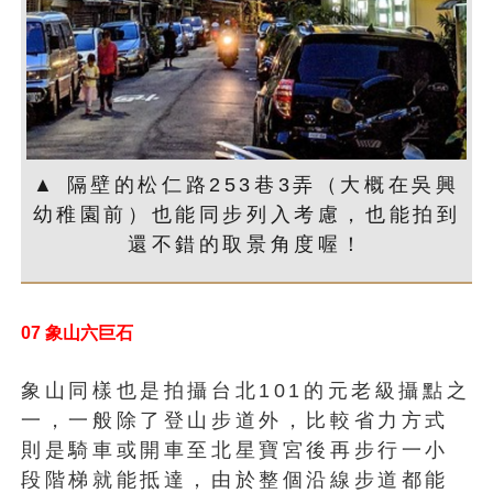
▲ 隔壁的松仁路253巷3弄（大概在吳興
幼稚園前）也能同步列入考慮，也能拍到
還不錯的取景角度喔！
07 象山六巨石
象山同樣也是拍攝台北101的元老級攝點之
一，一般除了登山步道外，比較省力方式
則是騎車或開車至北星寶宮後再步行一小
段階梯就能抵達，由於整個沿線步道都能