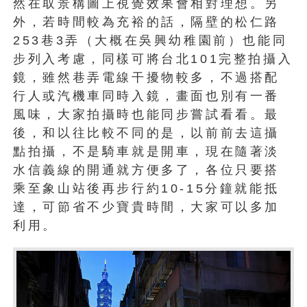
然在取景構圖上視覺效果會相對理想。另
外，若時間較為充裕的話，隔壁的松仁路
253巷3弄（大概在吳興幼稚園前）也能同
步列入考慮，同樣可將台北101完整拍攝入
鏡，雖然巷弄電線干擾物較多，不過搭配
行人或汽機車同時入鏡，畫面也別有一番
風味，大家拍攝時也能同步嘗試看看。最
後，和以往比較不同的是，以前前去這攝
點拍攝，不是騎車就是開車，現在隨著淡
水信義線的開通就方便多了，各位只要搭
乘至象山站後再步行約10-15分鐘就能抵
達，可節省不少寶貴時間，大家可以多加
利用。