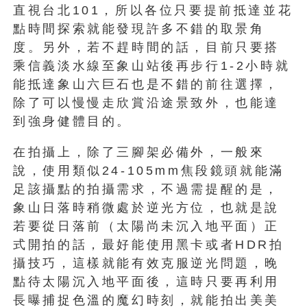
直視台北101，所以各位只要提前抵達並花
點時間探索就能發現許多不錯的取景角
度。另外，若不趕時間的話，目前只要搭
乘信義淡水線至象山站後再步行1-2小時就
能抵達象山六巨石也是不錯的前往選擇，
除了可以慢慢走欣賞沿途景致外，也能達
到強身健體目的。
在拍攝上，除了三腳架必備外，一般來
說，使用類似24-105mm焦段鏡頭就能滿
足該攝點的拍攝需求，不過需提醒的是，
象山日落時稍微處於逆光方位，也就是說
若要從日落前（太陽尚未沉入地平面）正
式開拍的話，最好能使用黑卡或者HDR拍
攝技巧，這樣就能有效克服逆光問題，晚
點待太陽沉入地平面後，這時只要再利用
長曝捕捉色溫的魔幻時刻，就能拍出美美