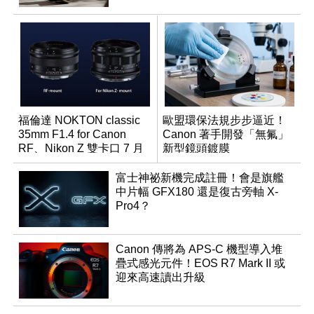
福倫達 NOKTON classic
歐盟環保法規步步逼近！
35mm F1.4 for Canon
Canon 著手開發「無氟」
RF、Nikon Z 雙卡口 7 月
新型鏡頭鍍膜
同步登台
富士神祕新機完成註冊！會是旗艦
中片幅 GFX180 還是復古旁軸 X-
Pro4？
Canon 傳將為 APS-C 機型導入堆
疊式感光元件！EOS R7 Mark II 或
迎來高速讀出升級