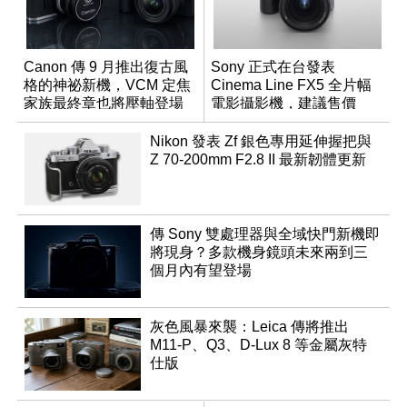
Canon 傳 9 月推出復古風
Sony 正式在台發表
格的神祕新機，VCM 定焦
Cinema Line FX5 全片幅
家族最終章也將壓軸登場
電影攝影機，建議售價
NT$144,980
Nikon 發表 Zf 銀色專用延伸握把與
Z 70-200mm F2.8 II 最新韌體更新
傳 Sony 雙處理器與全域快門新機即
將現身？多款機身鏡頭未來兩到三
個月內有望登場
灰色風暴來襲：Leica 傳將推出
M11-P、Q3、D-Lux 8 等金屬灰特
仕版