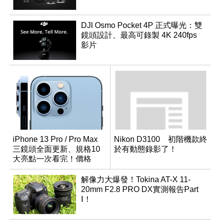
DJI Osmo Pocket 4P 正式曝光：雙
鏡頭設計、最高可錄製 4K 240fps
影片
iPhone 13 Pro / Pro Max
Nikon D3100 初階機款終
三鏡頭全面更新、規格10
於有動態錄影了！
大亮點一次看完！價格
32,900 元起
解像力大爆發！Tokina AT-X 11-
20mm F2.8 PRO DX實測報告Part
Ⅰ！