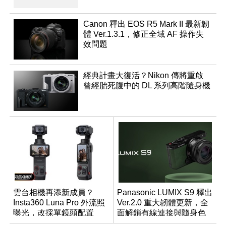
Canon 釋出 EOS R5 Mark II 最新韌
體 Ver.1.3.1，修正全域 AF 操作失
效問題
經典計畫大復活？Nikon 傳將重啟
曾經胎死腹中的 DL 系列高階隨身機
雲台相機再添新成員？
Panasonic LUMIX S9 釋出
Insta360 Luna Pro 外流照
Ver.2.0 重大韌體更新，全
曝光，改採單鏡頭配置
面解鎖有線連接與隨身色
調編輯