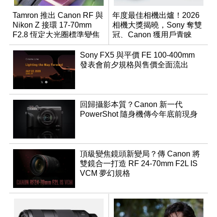
Tamron 推出 Canon RF 與
年度最佳相機出爐！2026
Nikon Z 接環 17-70mm
相機大獎揭曉，Sony 奪雙
F2.8 恆定大光圈標準變焦
冠、Canon 獲用戶青睞
鏡
Sony FX5 與平價 FE 100-400mm
發表會前夕規格與售價全面流出
回歸攝影本質？Canon 新一代
PowerShot 隨身機傳今年底前現身
頂級變焦鏡頭新變局？傳 Canon 將
雙鏡合一打造 RF 24-70mm F2L IS
VCM 夢幻規格