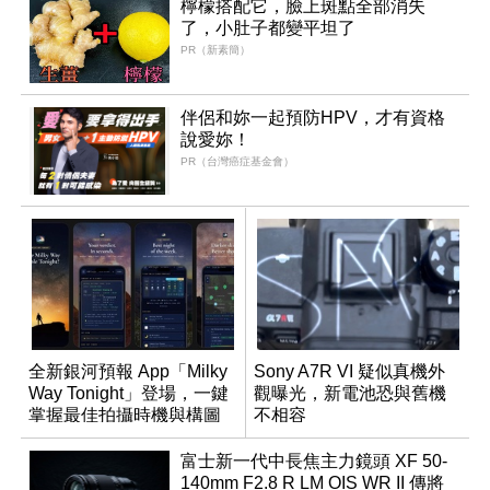
檸檬搭配它，臉上斑點全部消失
了，小肚子都變平坦了
PR（新素簡）
伴侶和妳一起預防HPV，才有資格
說愛妳！
PR（台灣癌症基金會）
全新銀河預報 App「Milky
Sony A7R VI 疑似真機外
Way Tonight」登場，一鍵
觀曝光，新電池恐與舊機
掌握最佳拍攝時機與構圖
不相容
富士新一代中長焦主力鏡頭 XF 50-
140mm F2.8 R LM OIS WR II 傳將