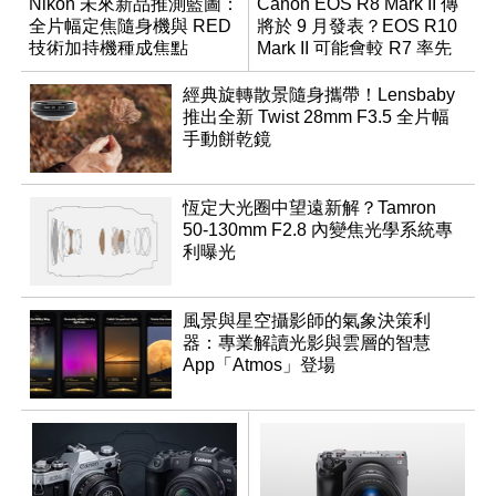
Nikon 未來新品推測藍圖：
Canon EOS R8 Mark II 傳
全片幅定焦隨身機與 RED
將於 9 月發表？EOS R10
技術加持機種成焦點
Mark II 可能會較 R7 率先
推出
經典旋轉散景隨身攜帶！Lensbaby
推出全新 Twist 28mm F3.5 全片幅
手動餅乾鏡
恆定大光圈中望遠新解？Tamron
50-130mm F2.8 內變焦光學系統專
利曝光
風景與星空攝影師的氣象決策利
器：專業解讀光影與雲層的智慧
App「Atmos」登場