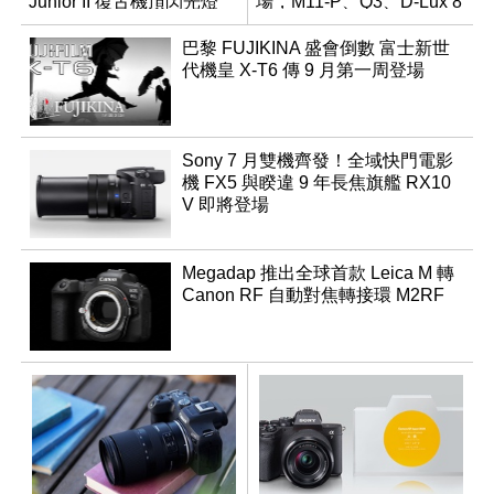
Junior II 復古機頂閃光燈
場，M11-P、Q3、D-Lux 8
領銜換裝
巴黎 FUJIKINA 盛會倒數 富士新世
代機皇 X-T6 傳 9 月第一周登場
Sony 7 月雙機齊發！全域快門電影
機 FX5 與睽違 9 年長焦旗艦 RX10
V 即將登場
Megadap 推出全球首款 Leica M 轉
Canon RF 自動對焦轉接環 M2RF