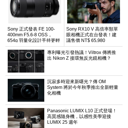
Sony 正式發表 FE 100-
Sony RX10 V 高倍率類單
400mm F5.6-8 OSS，
眼相機正式在台發表！建
654g 羽量化設計手持更輕
議售價 NT$ 65,980
鬆
專利曝光引發熱議！Viltrox 傳將推
出 Nikon Z 接環無反光鏡相機？
沉寂多時迎來新曙光？傳 OM
System 將於今年秋季推出全新輕量
化相機
Panasonic LUMIX L10 正式登場！
高質感隨身機，以感性美學迎接
LUMIX 25 週年