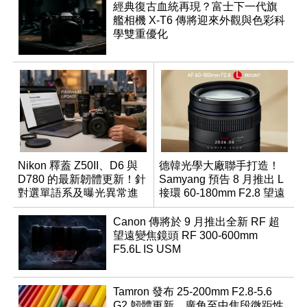
經典復古血統再現？富士下一代旗
艦相機 X-T6 傳將迎來外觀與色彩科
學雙重優化
Nikon 釋蓋 Z50II、D6 與
德韓光學大廠聯手打造！
D780 的最新韌體更新！針
Samyang 預告 8 月推出 L
對選單語系及曝光異常進
接環 60-180mm F2.8 望遠
行修復
變焦鏡
Canon 傳將於 9 月推出全新 RF 超
望遠變焦鏡頭 RF 300-600mm
F5.6L IS USM
Tamron 發布 25-200mm F2.8-5.6
G2 韌體更新，廣角至中焦段微距性