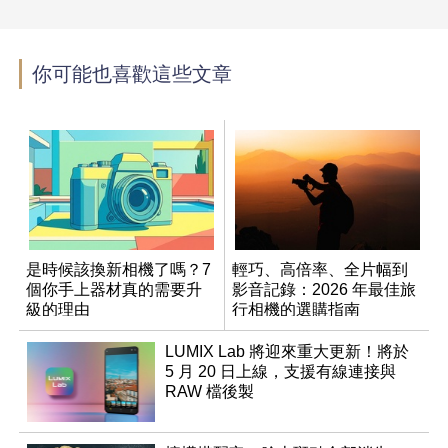
你可能也喜歡這些文章
是時候該換新相機了嗎？7
輕巧、高倍率、全片幅到
個你手上器材真的需要升
影音記錄：2026 年最佳旅
級的理由
行相機的選購指南
LUMIX Lab 將迎來重大更新！將於
5 月 20 日上線，支援有線連接與
RAW 檔後製