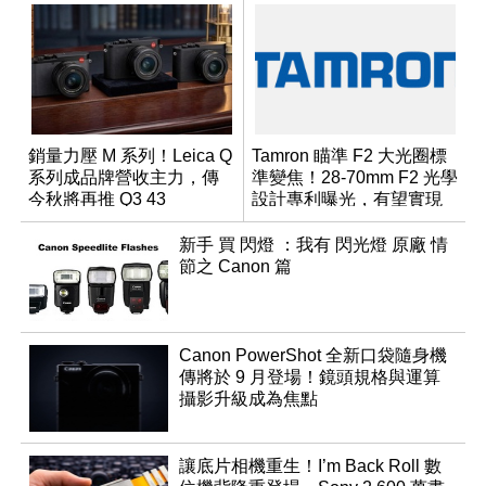
銷量力壓 M 系列！Leica Q
Tamron 瞄準 F2 大光圈標
系列成品牌營收主力，傳
準變焦！28-70mm F2 光學
今秋將再推 Q3 43
設計專利曝光，有望實現
Monochrom
小型化
新手 買 閃燈 ：我有 閃光燈 原廠 情
節之 Canon 篇
Canon PowerShot 全新口袋隨身機
傳將於 9 月登場！鏡頭規格與運算
攝影升級成為焦點
讓底片相機重生！I’m Back Roll 數