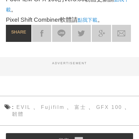
。
載
Pixel Shift Combiner軟體請
。
點我下載
SHARE
ADVERTISEMENT
EVIL
Fujifilm
富士
GFX 100
、
、
、
、
韌體