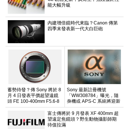
能大幅升級
內建增倍鏡時代來臨？Canon 傳第
四季末發表新一代大白巨砲
蓄勢待發？傳 Sony 將於 8
Sony 最新註冊機號
月 4 日發表平價超望遠鏡
「WW308784」曝光，隨
頭 FE 100-400mm F5.6-8
身機或 APS-C 系統將迎新
成員？
富士傳將於 9 月發表 XF 400mm 超
望遠定焦鏡頭？野生動物攝影師期
待值拉滿