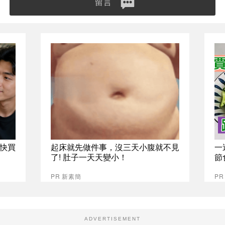
留言
快買
起床就先做件事，沒三天小腹就不見
一
了! 肚子一天天變小！
節
PR 新素簡
PR
ADVERTISEMENT