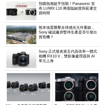
預購熱潮超乎預期！Panasonic 宣
布 LUMIX L10 將面臨缺貨與延遲交
貨時間
熊本強震襲擊全球感光元件重鎮，
Sony 確認廠房暫停生產是否引發出
貨危機？
Sony 正式發表第五代高倍率一體式
相機 RX10 V，雙影像處理器與 AI
單元上身