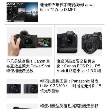
老蛙發布最廣零畸變鏡頭Laowa
6mm f/2 Zero-D MFT
不只是隨身機！Canon 宣
旗艦與高畫質全幅再進
布重啟並擴大 PowerShot
化：Canon EOS R1、R5
輕便相機產品線
Mark II 將迎來 ver.1.3.0 韌
體更新
輕巧旅遊機回歸！Panasonic 發表
LUMIX ZS300：一吋感光元件與 15
倍光學變焦
輕便相機強勢復甦與高階機型熱銷