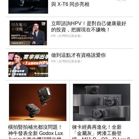
與 X-T6 同步亮相
立即諮詢HPV！是對自己健康最好
的投資，把握現在不嫌晚！
PR（台灣癌症基金會）
做到這點才有資格說愛你
PR（台灣癌症基金會）
橫拍豎拍補光都沒問題！
徠卡經典再進化！全新
神牛發表全新 Godox Lux
「金屬灰」烤漆工藝登