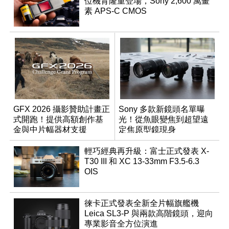
位機背隆重登場，Sony 2,600 萬畫
素 APS-C CMOS
GFX 2026 攝影贊助計畫正
Sony 多款新鏡頭名單曝
式開跑！提供高額創作基
光！從魚眼變焦到超望遠
金與中片幅器材支援
定焦原型鏡現身
輕巧經典再升級：富士正式發表 X-
T30 III 和 XC 13-33mm F3.5-6.3
OIS
徠卡正式發表全新全片幅旗艦機
Leica SL3-P 與兩款高階鏡頭，迎向
專業影音全方位演進