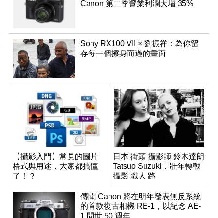
Canon 第二季營業利潤大增 35%
Sony RX100 VII × 劉振祥：為你留
存每一個擦身而過的畫面
【攝影入門】常見的圖片
日本 街頭 攝影師 鈴木達朗
格式與用途，大家都搞懂
Tatsuo Suzuki，壯年轉戰
了！？
攝影 職人 路
傳聞 Canon 將在明年發表無反系統
的首款復古相機 RE-1，以紀念 AE-
1 問世 50 週年