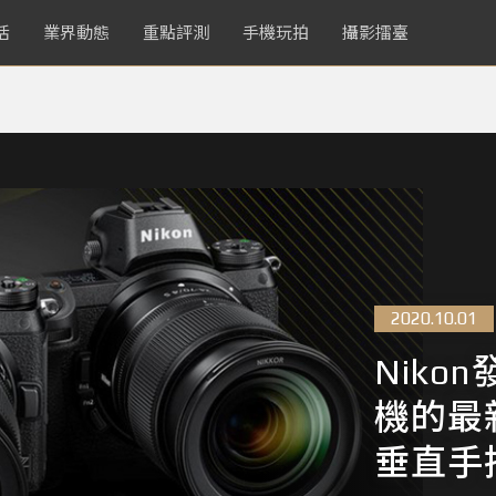
活
業界動態
重點評測
手機玩拍
攝影擂臺
2020.10.01
Nikon
機的最
垂直手