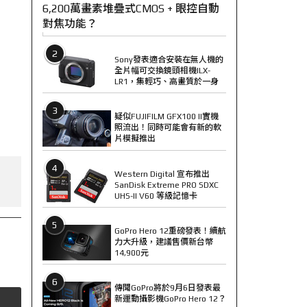
6,200萬畫素堆疊式CMOS + 眼控自動
對焦功能？
2
Sony發表適合安裝在無人機的
全片幅可交換鏡頭相機ILX-
LR1，集輕巧、高畫質於一身
3
疑似FUJIFILM GFX100 II實機
照流出！同時可能會有新的軟
片模擬推出
4
Western Digital 宣布推出
SanDisk Extreme PRO SDXC
UHS-II V60 等級記憶卡
5
GoPro Hero 12重磅發表！續航
力大升級，建議售價新台幣
14,900元
6
傳聞GoPro將於9月6日發表最
新運動攝影機GoPro Hero 12？