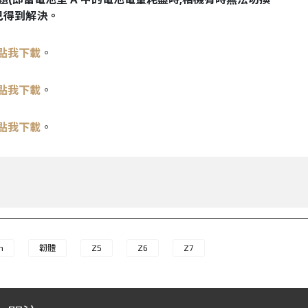
現已得到解決。
點我下載
。
點我下載
。
點我下載
。
n
韌體
Z5
Z6
Z7