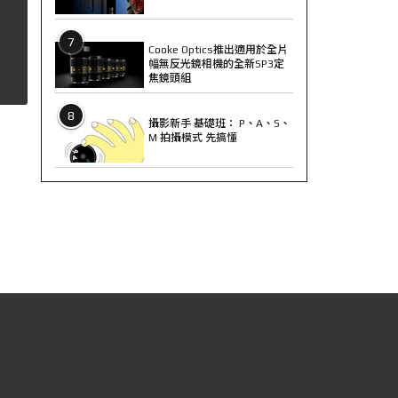
7
Cooke Optics推出適用於全片
幅無反光鏡相機的全新SP3定
焦鏡頭組
8
攝影新手 基礎班： P、A、S、
M 拍攝模式 先搞懂