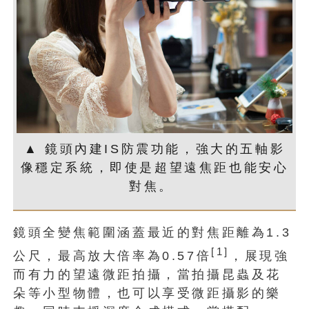
▲ 鏡頭內建IS防震功能，強大的五軸影
像穩定系統，即使是超望遠焦距也能安心
對焦。
鏡頭全變焦範圍涵蓋最近的對焦距離為1.3
[1]
公尺，最高放大倍率為0.57倍
，展現強
而有力的望遠微距拍攝，當拍攝昆蟲及花
朵等小型物體，也可以享受微距攝影的樂