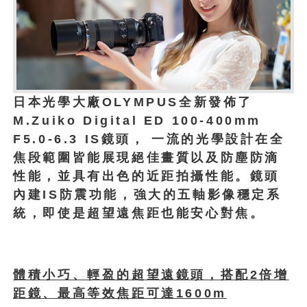
日本光學大廠OLYMPUS全新發佈了
M.Zuiko Digital ED 100-400mm
F5.0-6.3 IS鏡頭， 一流的光學設計在全
焦段範圍皆能展現絕佳畫質以及防塵防滴
性能，並具有出色的近距拍攝性能。鏡頭
內建IS防震功能，強大的五軸影像穩定系
統，即使是超望遠焦距也能安心對焦。
體積小巧、輕盈的超望遠鏡頭，搭配2倍增
距鏡、最高等效焦距可達1600m