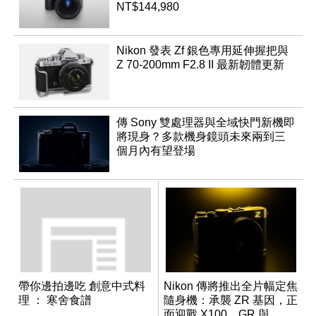
NT$144,980
Nikon 發表 Zf 銀色專用延伸握把與
Z 70-200mm F2.8 II 最新韌體更新
傳 Sony 雙處理器與全域快門新機即
將現身？多款機身鏡頭未來兩到三
個月內有望登場
帶你邊拍邊吃 創意中式料
Nikon 傳將推出全片幅定焦
理 ： 寒舍食譜
隨身機：承襲 ZR 基因，正
面迎戰 X100、GR 與