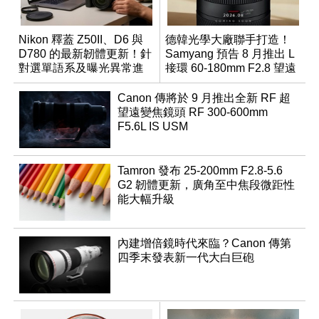
Nikon 釋蓋 Z50II、D6 與
德韓光學大廠聯手打造！
D780 的最新韌體更新！針
Samyang 預告 8 月推出 L
對選單語系及曝光異常進
接環 60-180mm F2.8 望遠
行修復
變焦鏡
Canon 傳將於 9 月推出全新 RF 超
望遠變焦鏡頭 RF 300-600mm
F5.6L IS USM
Tamron 發布 25-200mm F2.8-5.6
G2 韌體更新，廣角至中焦段微距性
能大幅升級
內建增倍鏡時代來臨？Canon 傳第
四季末發表新一代大白巨砲