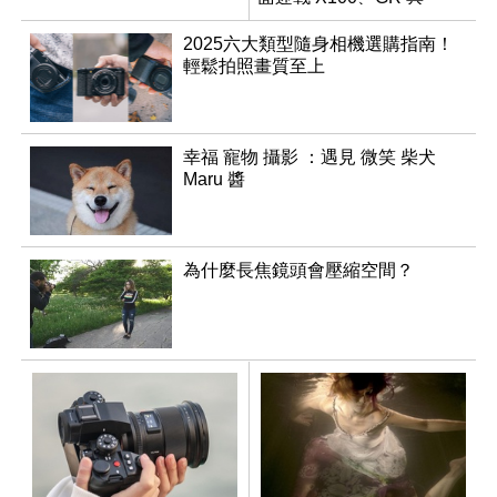
RX1R 系列
2025六大類型隨身相機選購指南！
輕鬆拍照畫質至上
幸福 寵物 攝影 ：遇見 微笑 柴犬
Maru 醬
為什麼長焦鏡頭會壓縮空間？