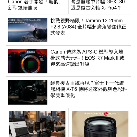
Canon 著手開發「無氟」
會是旗艦中片幅 GFX180
新型鏡頭鍍膜
還是復古旁軸 X-Pro4？
挑戰視野極限！Tamron 12-20mm
F2.8 (A084) 全片幅超廣角變焦鏡正
式發表
Canon 傳將為 APS-C 機型導入堆
疊式感光元件！EOS R7 Mark II 或
迎來高速讀出升級
經典復古血統再現？富士下一代旗
艦相機 X-T6 傳將迎來外觀與色彩科
學雙重優化