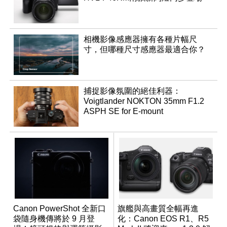
相機影像感應器擁有各種片幅尺
寸，但哪種尺寸感應器最適合你？
捕捉影像氛圍的絕佳利器：
Voigtlander NOKTON 35mm F1.2
ASPH SE for E-mount
Canon PowerShot 全新口
旗艦與高畫質全幅再進
袋隨身機傳將於 9 月登
化：Canon EOS R1、R5