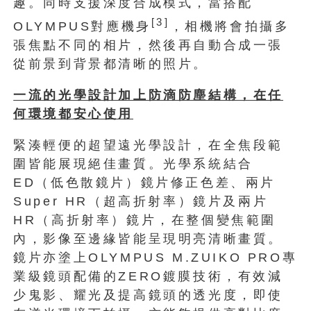
趣。同時支援深度合成模式，當搭配
[3]
OLYMPUS對應機身
，相機將會拍攝多
張焦點不同的相片，然後再自動合成一張
從前景到背景都清晰的照片。
一流的光學設計加上防滴防塵結構，在任
何環境都安心使用
緊湊輕便的超望遠光學設計，在全焦段範
圍皆能展現絕佳畫質。光學系統結合
ED（低色散鏡片）鏡片修正色差、兩片
Super HR（超高折射率）鏡片及兩片
HR（高折射率）鏡片，在整個變焦範圍
內，影像至邊緣皆能呈現明亮清晰畫質。
鏡片亦塗上OLYMPUS M.ZUIKO PRO專
業級鏡頭配備的ZERO鍍膜技術，有效減
少鬼影、耀光及提高鏡頭的透光度，即使