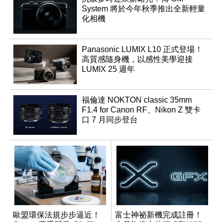
System 將於今年秋季推出全新輕量
化相機
Panasonic LUMIX L10 正式登場！
高質感隨身機，以感性美學迎接
LUMIX 25 週年
福倫達 NOKTON classic 35mm
F1.4 for Canon RF、Nikon Z 雙卡
口 7 月同步登台
歐盟環保法規步步逼近！
富士神祕新機完成註冊！