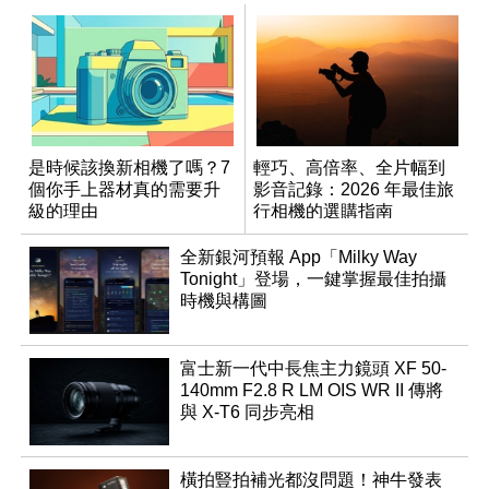
是時候該換新相機了嗎？7
輕巧、高倍率、全片幅到
個你手上器材真的需要升
影音記錄：2026 年最佳旅
級的理由
行相機的選購指南
全新銀河預報 App「Milky Way
Tonight」登場，一鍵掌握最佳拍攝
時機與構圖
富士新一代中長焦主力鏡頭 XF 50-
140mm F2.8 R LM OIS WR II 傳將
與 X-T6 同步亮相
橫拍豎拍補光都沒問題！神牛發表