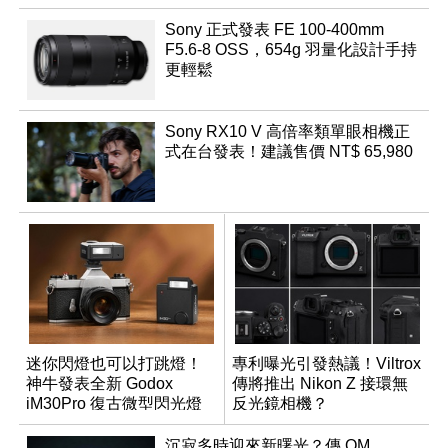
Sony 正式發表 FE 100-400mm
F5.6-8 OSS，654g 羽量化設計手持
更輕鬆
Sony RX10 V 高倍率類單眼相機正
式在台發表！建議售價 NT$ 65,980
迷你閃燈也可以打跳燈！
專利曝光引發熱議！Viltrox
神牛發表全新 Godox
傳將推出 Nikon Z 接環無
iM30Pro 復古微型閃光燈
反光鏡相機？
沉寂多時迎來新曙光？傳 OM