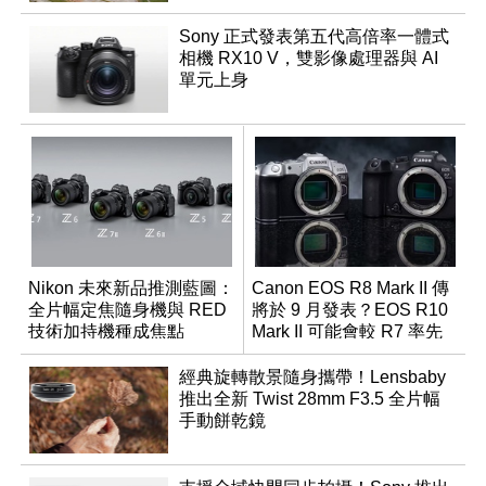
Sony 正式發表第五代高倍率一體式
相機 RX10 V，雙影像處理器與 AI
單元上身
Nikon 未來新品推測藍圖：
Canon EOS R8 Mark II 傳
全片幅定焦隨身機與 RED
將於 9 月發表？EOS R10
技術加持機種成焦點
Mark II 可能會較 R7 率先
推出
經典旋轉散景隨身攜帶！Lensbaby
推出全新 Twist 28mm F3.5 全片幅
手動餅乾鏡