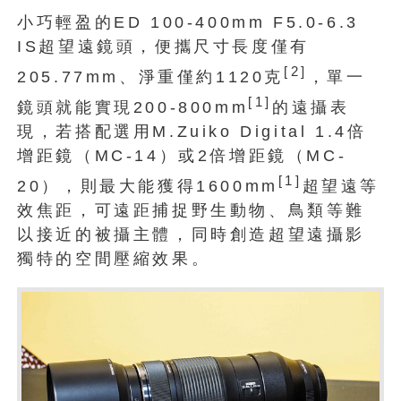
小巧輕盈的ED 100-400mm F5.0-6.3
IS超望遠鏡頭，便攜尺寸長度僅有
[2]
205.77mm、淨重僅約1120克
，單一
[1]
鏡頭就能實現200-800mm
的遠攝表
現，若搭配選用M.Zuiko Digital 1.4倍
增距鏡（MC-14）或2倍增距鏡（MC-
[1]
20），則最大能獲得1600mm
超望遠等
效焦距，可遠距捕捉野生動物、鳥類等難
以接近的被攝主體，同時創造超望遠攝影
獨特的空間壓縮效果。