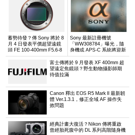
蓄勢待發？傳 Sony 將於 8
Sony 最新註冊機號
月 4 日發表平價超望遠鏡
「WW308784」曝光，隨
頭 FE 100-400mm F5.6-8
身機或 APS-C 系統將迎新
成員？
富士傳將於 9 月發表 XF 400mm 超
望遠定焦鏡頭？野生動物攝影師期
待值拉滿
Canon 釋出 EOS R5 Mark II 最新韌
體 Ver.1.3.1，修正全域 AF 操作失
效問題
經典計畫大復活？Nikon 傳將重啟
曾經胎死腹中的 DL 系列高階隨身機