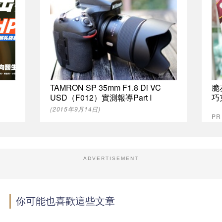
TAMRON SP 35mm F1.8 Di VC
脆
USD（F012）實測報導Part Ⅰ
巧
(2015年9月14日)
P
ADVERTISEMENT
你可能也喜歡這些文章