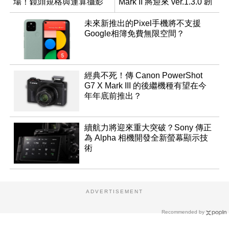
場！鏡頭規格與運算攝影
Mark II 將迎來 ver.1.3.0 韌
升級成為焦點
體更新
未來新推出的Pixel手機將不支援
Google相簿免費無限空間？
經典不死！傳 Canon PowerShot
G7 X Mark III 的後繼機種有望在今
年年底前推出？
續航力將迎來重大突破？Sony 傳正
為 Alpha 相機開發全新螢幕顯示技
術
ADVERTISEMENT
Recommended by