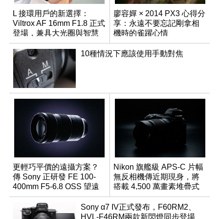
L 接環用戶的新選擇：
廖容嬋 × 2014 PX3 心得分
Viltrox AF 16mm F1.8 正式
享：永遠不要忘記剛拿相
登場，兼具大光圈與智慧
機時的雀躍心情
數位介面
10種情況下應該使用手動對焦
更輕巧平價的遠攝方案？
Nikon 旗艦級 APS-C 片幅
傳 Sony 正研發 FE 100-
無反相機傳近期現身，將
400mm F5-6.8 OSS 望遠
搭載 4,500 萬畫素堆疊式
變焦鏡頭
感光元件？
Sony α7 IV正式發布，F60RM2、
HVL-F46RM兩款新閃燈同步登場