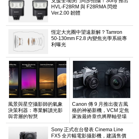
支援全域快門同步拍攝！Sony 推出
HVL-F28RM 與 F28RMA 閃燈
Ver.2.00 韌體
恆定大光圈中望遠新解？Tamron
50-130mm F2.8 內變焦光學系統專
利曝光
風景與星空攝影師的氣象
Canon 傳 9 月推出復古風
決策利器：專業解讀光影
格的神祕新機，VCM 定焦
與雲層的智慧
家族最終章也將壓軸登場
App「Atmos」登場
Sony 正式在台發表 Cinema Line
FX5 全片幅電影攝影機，建議售價