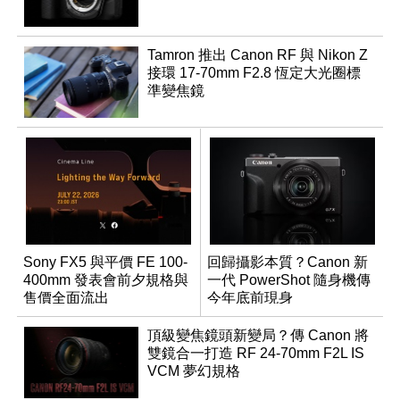
Tamron 推出 Canon RF 與 Nikon Z
接環 17-70mm F2.8 恆定大光圈標
準變焦鏡
Sony FX5 與平價 FE 100-
回歸攝影本質？Canon 新
400mm 發表會前夕規格與
一代 PowerShot 隨身機傳
售價全面流出
今年底前現身
頂級變焦鏡頭新變局？傳 Canon 將
雙鏡合一打造 RF 24-70mm F2L IS
VCM 夢幻規格