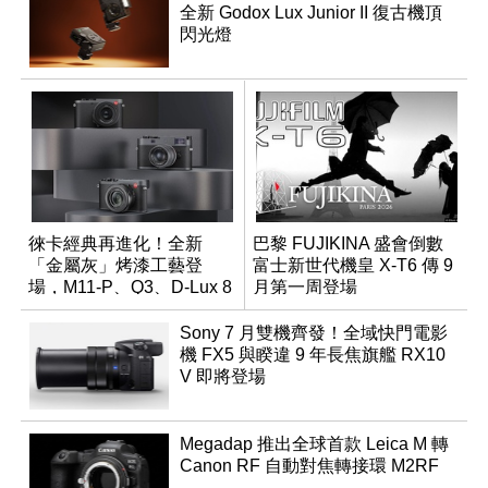
全新 Godox Lux Junior II 復古機頂
閃光燈
徠卡經典再進化！全新
巴黎 FUJIKINA 盛會倒數
「金屬灰」烤漆工藝登
富士新世代機皇 X-T6 傳 9
場，M11-P、Q3、D-Lux 8
月第一周登場
領銜換裝
Sony 7 月雙機齊發！全域快門電影
機 FX5 與睽違 9 年長焦旗艦 RX10
V 即將登場
Megadap 推出全球首款 Leica M 轉
Canon RF 自動對焦轉接環 M2RF