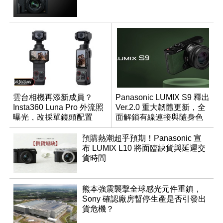
雲台相機再添新成員？
Panasonic LUMIX S9 釋出
Insta360 Luna Pro 外流照
Ver.2.0 重大韌體更新，全
曝光，改採單鏡頭配置
面解鎖有線連接與隨身色
調編輯
預購熱潮超乎預期！Panasonic 宣
布 LUMIX L10 將面臨缺貨與延遲交
貨時間
熊本強震襲擊全球感光元件重鎮，
Sony 確認廠房暫停生產是否引發出
貨危機？