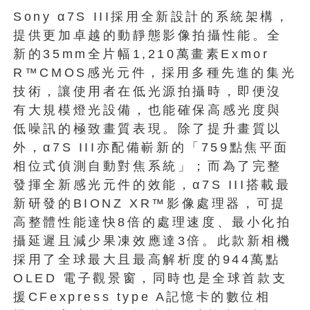
Sony α7S III採用全新設計的系統架構，
提供更加卓越的動靜態影像拍攝性能。全
新的35mm全片幅1,210萬畫素Exmor
R™CMOS感光元件，採用多種先進的集光
技術，讓使用者在低光源拍攝時，即便沒
有大規模燈光設備，也能確保高感光度與
低噪訊的極致畫質表現。除了提升畫質以
外，α7S III亦配備嶄新的「759點焦平面
相位式偵測自動對焦系統」；而為了完整
發揮全新感光元件的效能，α7S III搭載最
新研發的BIONZ XR™影像處理器，可提
高整體性能達快8倍的處理速度、最小化拍
攝延遲且減少果凍效應達3倍。此款新相機
採用了全球最大且最高解析度的944萬點
OLED 電子觀景窗，同時也是全球首款支
援CFexpress type A記憶卡的數位相