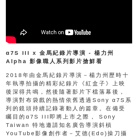
α7S III x
金馬紀錄片導演
-
楊力州
Alpha
影像職人系列影片搶鮮看
2018年由金馬紀錄片導演－楊力州歷時十
年執導拍攝的精彩紀錄片《紅盒子》上映
後深得共鳴，然後隨著影片下檔落幕後，
導演對布袋戲的熱情依舊透過Sony α7S系
列的鏡頭持續記錄著動人的篇章。在備受
矚目的α7S III即將上市之際， Sony
Taiwan 特地邀請知名廣告導演斜槓
YouTube影像創作者－艾德(Edo)操刀攝