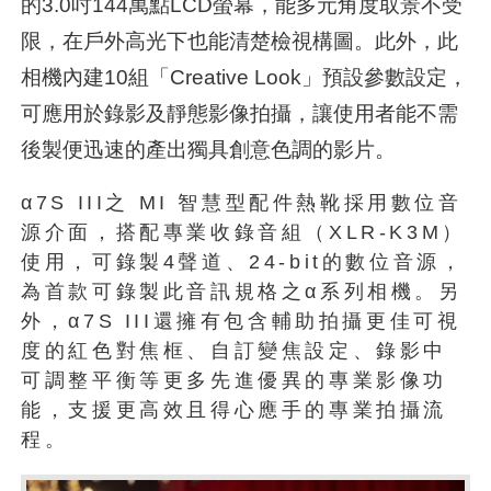
的3.0吋144萬點LCD螢幕，能多元角度取景不受
限，在戶外高光下也能清楚檢視構圖。此外，此
相機內建10組「Creative Look」預設參數設定，
可應用於錄影及靜態影像拍攝，讓使用者能不需
後製便迅速的產出獨具創意色調的影片。
α7S III之 MI 智慧型配件熱靴採用數位音
源介面，搭配專業收錄音組（XLR-K3M）
使用，可錄製4聲道、24-bit的數位音源，
為首款可錄製此音訊規格之α系列相機。另
外，α7S III還擁有包含輔助拍攝更佳可視
度的紅色對焦框、自訂變焦設定、錄影中
可調整平衡等更多先進優異的專業影像功
能，支援更高效且得心應手的專業拍攝流
程。