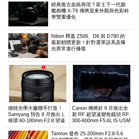
經典復古血統再現？富士下一代旗
艦相機 X-T6 傳將迎來外觀與色彩科
學雙重優化
Nikon 釋蓋 Z50II、D6 與 D780 的
最新韌體更新！針對選單語系及曝
光異常進行修復
德韓光學大廠聯手打造！
Canon 傳將於 9 月推出全
Samyang 預告 8 月推出 L
新 RF 超望遠變焦鏡頭 RF
接環 60-180mm F2.8 望遠
300-600mm F5.6L IS USM
變焦鏡
Tamron 發布 25-200mm F2.8-5.6