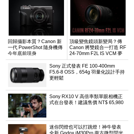
回歸攝影本質？Canon 新
頂級變焦鏡頭新變局？傳
一代 PowerShot 隨身機傳
Canon 將雙鏡合一打造 RF
今年底前現身
24-70mm F2L IS VCM 夢
幻規格
Sony 正式發表 FE 100-400mm
F5.6-8 OSS，654g 羽量化設計手持
更輕鬆
Sony RX10 V 高倍率類單眼相機正
式在台發表！建議售價 NT$ 65,980
迷你閃燈也可以打跳燈！神牛發表
全新 Godox iM30Pro 復古微型閃光