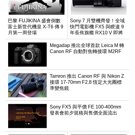
巴黎 FUJIKINA 盛會倒數
Sony 7 月雙機齊發！全域
富士新世代機皇 X-T6 傳 9
快門電影機 FX5 與睽違 9
月第一周登場
年長焦旗艦 RX10 V 即將
登場
Megadap 推出全球首款 Leica M 轉
Canon RF 自動對焦轉接環 M2RF
Tamron 推出 Canon RF 與 Nikon Z
接環 17-70mm F2.8 恆定大光圈標
準變焦鏡
Sony FX5 與平價 FE 100-400mm
發表會前夕規格與售價全面流出