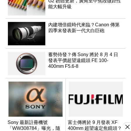
G2 韌體更新，廣角至中焦段微距性
能大幅升級
內建增倍鏡時代來臨？Canon 傳第
四季末發表新一代大白巨砲
蓄勢待發？傳 Sony 將於 8 月 4 日
發表平價超望遠鏡頭 FE 100-
400mm F5.6-8
Sony 最新註冊機號
富士傳將於 9 月發表 XF
「WW308784」曝光，隨
400mm 超望遠定焦鏡頭？