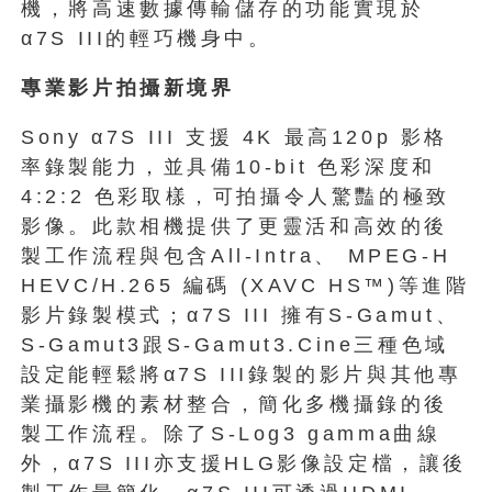
機，將高速數據傳輸儲存的功能實現於
α7S III的輕巧機身中。
專業影片拍攝新境界
Sony α7S III 支援 4K 最高120p 影格
率錄製能力，並具備10-bit 色彩深度和
4:2:2 色彩取樣，可拍攝令人驚豔的極致
影像。此款相機提供了更靈活和高效的後
製工作流程與包含All-Intra、 MPEG-H
HEVC/H.265 編碼 (XAVC HS™)等進階
影片錄製模式；α7S III 擁有S-Gamut、
S-Gamut3跟S-Gamut3.Cine三種色域
設定能輕鬆將α7S III錄製的影片與其他專
業攝影機的素材整合，簡化多機攝錄的後
製工作流程。除了S-Log3 gamma曲線
外，α7S III亦支援HLG影像設定檔，讓後