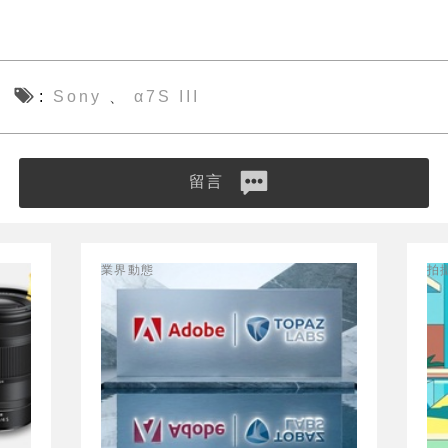
Sony
α7S III
、
留言
業界動態
拍