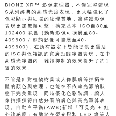
BIONZ XR™ 影像處理器，不僅完整體現
S系列經典的高感光度表現，更大幅強化了
色彩顯示與細膩的紋理質地，讓整體影像
表現更加無懈可擊；擴充基本 ISO自80至
102400 範圍 (動態影像可擴展至80-
409600 / 靜態影像可擴展至40-
409600)，在所有設定下皆能提供更靈活
的ISO與低雜訊的寬廣動態範圍表現，在中
高感光範圍內，雜訊抑制的效果提升了約1
級的效果。
不管是針對植物樹葉或人像肌膚等拍攝主
體的顏色與紋理，也能在不依賴光源的狀
態下完美重現；同時優化色彩階調，讓人
像拍攝獲得自然好看的膚色與高光重算表
現。自動白平衡(AWB)新增「可見光 + 紅
外線感應」有助於在螢光燈和 LED 燈等人