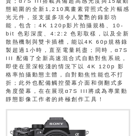
賣；α7S III搭載具備超高感光度與15級動
態範圍的全新1,210萬畫素背照式全片幅感
光元件，並支援多項令人驚艷的錄影功
能，包含：4K 120p影片拍攝規格、10-
bit 色彩深度、4:2:2 色彩取樣，以及全新
散熱機制與雙卡插槽，能以4K 60p規格錄
製超過1小時，直至電量耗盡；同時，α7S
III 配備了全新高速混合式自動對焦系統，
即使在景深較淺的情況下以 4K 120p 影
格率拍攝動態主體，自對動焦性能也不打
折；此外也配備觸控螢幕介面和側翻式多
角度螢幕，在在展現α7S III將成為專業動
靜態影像工作者的終極創作工具！