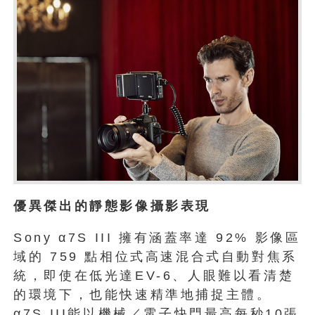
優異傑出的靜態影像攝影表現
Sony α7S III 擁有涵蓋率達 92% 影像區
域的 759 點相位式高速混合式自動對焦系
統，即使在低光達EV-6、人眼難以看清楚
的環境下，也能快速精準地捕捉主體。
α7S III能以機械／電子快門最高每秒10張