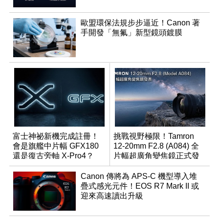
歐盟環保法規步步逼近！Canon 著
手開發「無氟」新型鏡頭鍍膜
富士神祕新機完成註冊！
挑戰視野極限！Tamron
會是旗艦中片幅 GFX180
12-20mm F2.8 (A084) 全
還是復古旁軸 X-Pro4？
片幅超廣角變焦鏡正式發
表
Canon 傳將為 APS-C 機型導入堆
疊式感光元件！EOS R7 Mark II 或
迎來高速讀出升級