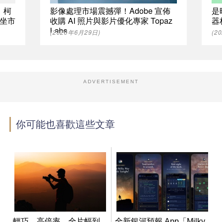
：柯
影像處理市場震撼彈！Adobe 宣佈
是
坐市
收購 AI 照片與影片優化專家 Topaz
器
Labs
(2026年6月29日)
(2
ADVERTISEMENT
你可能也喜歡這些文章
輕巧、高倍率、全片幅到
全新銀河預報 App「Milky