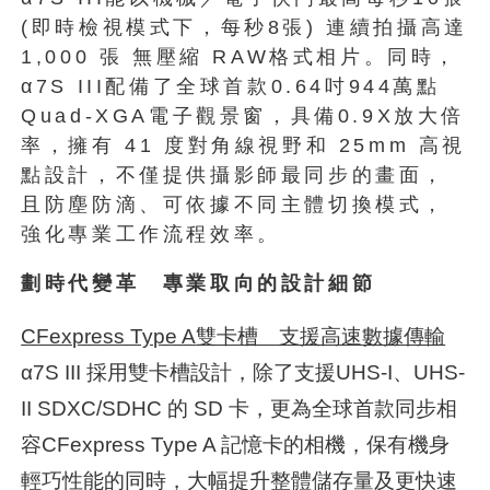
(即時檢視模式下，每秒8張) 連續拍攝高達
1,000 張 無壓縮 RAW格式相片。同時，
α7S III配備了全球首款0.64吋944萬點
Quad-XGA電子觀景窗，具備0.9X放大倍
率，擁有 41 度對角線視野和 25mm 高視
點設計，不僅提供攝影師最同步的畫面，
且防塵防滴、可依據不同主體切換模式，
強化專業工作流程效率。
劃時代變革 專業取向的設計細節
CFexpress Type A
雙卡槽 支援高速數據傳輸
α7S III 採用雙卡槽設計，除了支援UHS-I、UHS-
II SDXC/SDHC 的 SD 卡，更為全球首款同步相
容CFexpress Type A 記憶卡的相機，保有機身
輕巧性能的同時，大幅提升整體儲存量及更快速