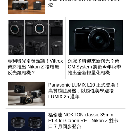
燈
專利曝光引發熱議！Viltrox
沉寂多時迎來新曙光？傳
傳將推出 Nikon Z 接環無
OM System 將於今年秋季
反光鏡相機？
推出全新輕量化相機
Panasonic LUMIX L10 正式登場！
高質感隨身機，以感性美學迎接
LUMIX 25 週年
福倫達 NOKTON classic 35mm
F1.4 for Canon RF、Nikon Z 雙卡
口 7 月同步登台