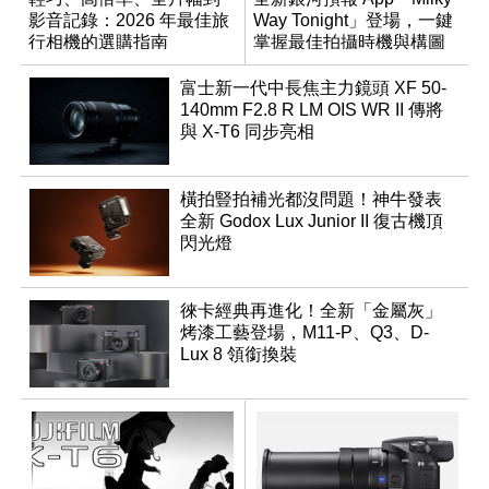
影音記錄：2026 年最佳旅
Way Tonight」登場，一鍵
行相機的選購指南
掌握最佳拍攝時機與構圖
富士新一代中長焦主力鏡頭 XF 50-
140mm F2.8 R LM OIS WR II 傳將
與 X-T6 同步亮相
橫拍豎拍補光都沒問題！神牛發表
全新 Godox Lux Junior II 復古機頂
閃光燈
徠卡經典再進化！全新「金屬灰」
烤漆工藝登場，M11-P、Q3、D-
Lux 8 領銜換裝