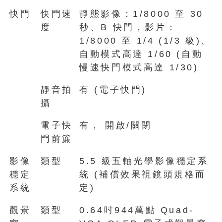
快門
快門速
靜態影像：1/8000 至 30
度
秒、B 快門，影片：
1/8000 至 1/4 (1/3 級)、
自動模式高達 1/60 (自動
慢速快門模式高達 1/30)
靜音拍
有 (電子快門)
攝
電子快
有， 開啟/關閉
門前簾
影像
類型
5.5 級五軸光學影像穩定系
穩定
統 (補償效果視鏡頭規格而
系統
定)
觀景
類型
0.64吋944萬點 Quad-