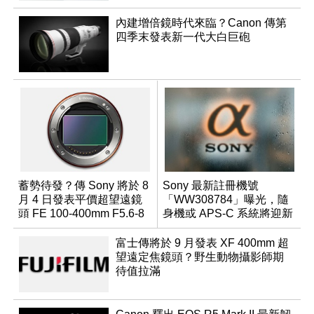
內建增倍鏡時代來臨？Canon 傳第
四季末發表新一代大白巨砲
蓄勢待發？傳 Sony 將於 8
Sony 最新註冊機號
月 4 日發表平價超望遠鏡
「WW308784」曝光，隨
頭 FE 100-400mm F5.6-8
身機或 APS-C 系統將迎新
成員？
富士傳將於 9 月發表 XF 400mm 超
望遠定焦鏡頭？野生動物攝影師期
待值拉滿