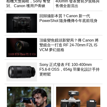
相機大獎揭曉，Sony 奪雙
400mm 發表會前夕規格與
冠、Canon 獲用戶青睞
售價全面流出
回歸攝影本質？Canon 新一代
PowerShot 隨身機傳今年底前現身
頂級變焦鏡頭新變局？傳 Canon 將
雙鏡合一打造 RF 24-70mm F2L IS
VCM 夢幻規格
Sony 正式發表 FE 100-400mm
F5.6-8 OSS，654g 羽量化設計手持
更輕鬆