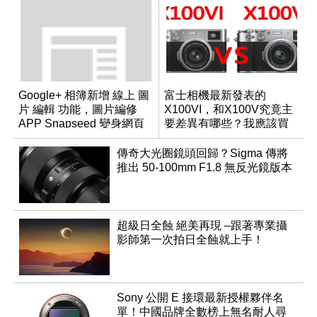
Google+ 相簿新增 線上 圖
富士相機最新發表的
片 編輯 功能，圖片編修
X100VI，和X100V究竟主
APP Snapseed 變身網頁
要差異有哪些？我應該買
版
哪一台？
傳奇大光圈鏡頭回歸？Sigma 傳將
推出 50-100mm F1.8 無反光鏡版本
超級日全蝕 絕美再現 –跟著專業攝
影師第一次拍日全蝕就上手！
Sony 公開 E 接環最新授權夥伴名
單！中國品牌全數榜上無名耐人尋