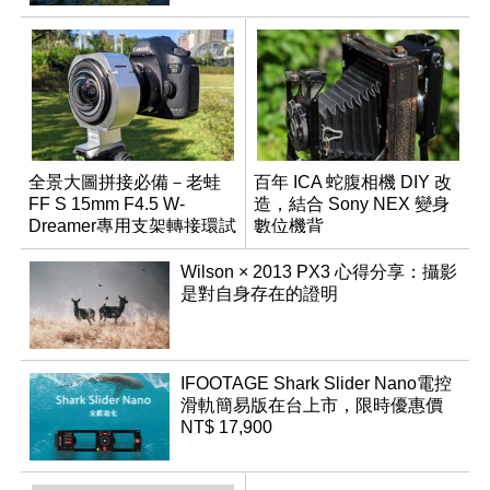
全景大圖拼接必備－老蛙
百年 ICA 蛇腹相機 DIY 改
FF S 15mm F4.5 W-
造，結合 Sony NEX 變身
Dreamer專用支架轉接環試
數位機背
用報告
Wilson × 2013 PX3 心得分享：攝影
是對自身存在的證明
IFOOTAGE Shark Slider Nano電控
滑軌簡易版在台上市，限時優惠價
NT$ 17,900