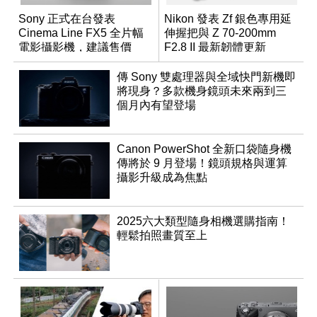
Sony 正式在台發表
Nikon 發表 Zf 銀色專用延
Cinema Line FX5 全片幅
伸握把與 Z 70-200mm
電影攝影機，建議售價
F2.8 II 最新韌體更新
NT$144,980
傳 Sony 雙處理器與全域快門新機即
將現身？多款機身鏡頭未來兩到三
個月內有望登場
Canon PowerShot 全新口袋隨身機
傳將於 9 月登場！鏡頭規格與運算
攝影升級成為焦點
2025六大類型隨身相機選購指南！
輕鬆拍照畫質至上