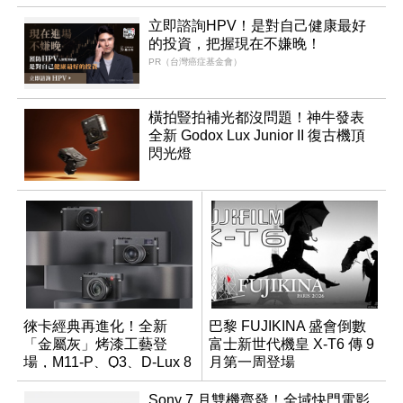
立即諮詢HPV！是對自己健康最好
的投資，把握現在不嫌晚！
PR（台灣癌症基金會）
橫拍豎拍補光都沒問題！神牛發表
全新 Godox Lux Junior II 復古機頂
閃光燈
徠卡經典再進化！全新
巴黎 FUJIKINA 盛會倒數
「金屬灰」烤漆工藝登
富士新世代機皇 X-T6 傳 9
場，M11-P、Q3、D-Lux 8
月第一周登場
領銜換裝
Sony 7 月雙機齊發！全域快門電影