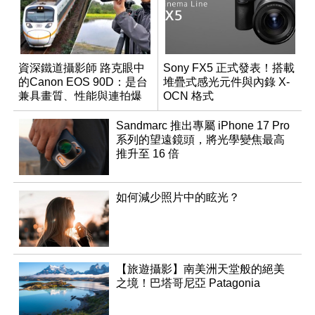
資深鐵道攝影師 路克眼中
Sony FX5 正式發表！搭載
的Canon EOS 90D：是台
堆疊式感光元件與內錄 X-
兼具畫質、性能與連拍爆
OCN 格式
發力的輕便單眼相機
Sandmarc 推出專屬 iPhone 17 Pro
系列的望遠鏡頭，將光學變焦最高
推升至 16 倍
如何減少照片中的眩光？
【旅遊攝影】南美洲天堂般的絕美
之境！巴塔哥尼亞 Patagonia