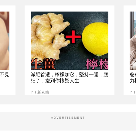
不見
減肥首選，檸檬加它，堅持一週，腰
爸
細了，瘦到你懷疑人生
力
PR 新素簡
P
ADVERTISEMENT