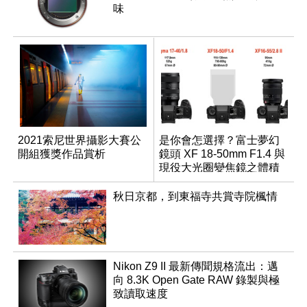
味
2021索尼世界攝影大賽公
是你會怎選擇？富士夢幻
開組獲獎作品賞析
鏡頭 XF 18-50mm F1.4 與
現役大光圈變焦鏡之體積
預估
秋日京都，到東福寺共賞寺院楓情
Nikon Z9 II 最新傳聞規格流出：邁
向 8.3K Open Gate RAW 錄製與極
致讀取速度