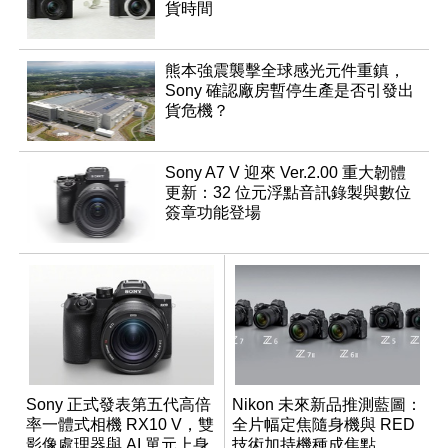
貨時間
熊本強震襲擊全球感光元件重鎮，
Sony 確認廠房暫停生產是否引發出
貨危機？
Sony A7 V 迎來 Ver.2.00 重大韌體
更新：32 位元浮點音訊錄製與數位
簽章功能登場
Sony 正式發表第五代高倍
Nikon 未來新品推測藍圖：
率一體式相機 RX10 V，雙
全片幅定焦隨身機與 RED
影像處理器與 AI 單元上身
技術加持機種成焦點