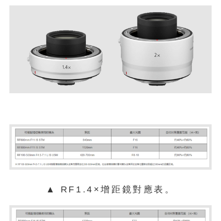
▲ RF1.4×增距鏡對應表。