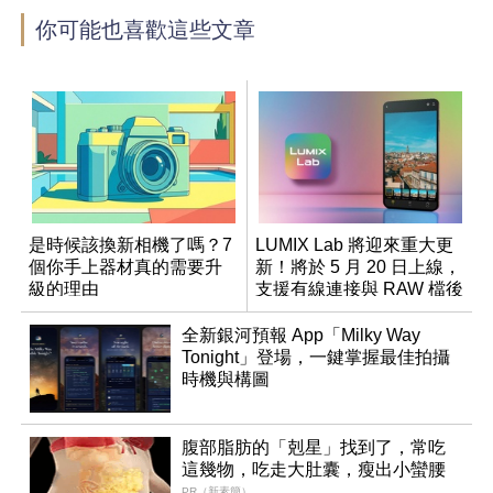
你可能也喜歡這些文章
是時候該換新相機了嗎？7
LUMIX Lab 將迎來重大更
個你手上器材真的需要升
新！將於 5 月 20 日上線，
級的理由
支援有線連接與 RAW 檔後
製
全新銀河預報 App「Milky Way
Tonight」登場，一鍵掌握最佳拍攝
時機與構圖
腹部脂肪的「剋星」找到了，常吃
這幾物，吃走大肚囊，瘦出小蠻腰
PR（新素簡）