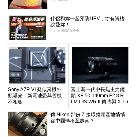
伴侶和妳一起預防HPV，才有資格
說愛妳！
PR（台灣癌症基金會）
Sony A7R VI 疑似真機外
富士新一代中長焦主力鏡
觀曝光，新電池恐與舊機
頭 XF 50-140mm F2.8 R
不相容
LM OIS WR II 傳將與 X-T6
同步亮相
傳 Nikon 部份 Z 接環鏡頭產地悄悄
從中國轉移至越南？