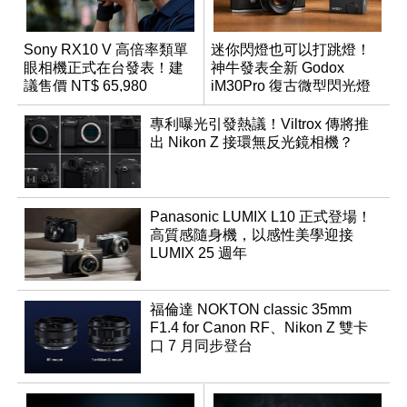
Sony RX10 V 高倍率類單
迷你閃燈也可以打跳燈！
眼相機正式在台發表！建
神牛發表全新 Godox
議售價 NT$ 65,980
iM30Pro 復古微型閃光燈
專利曝光引發熱議！Viltrox 傳將推
出 Nikon Z 接環無反光鏡相機？
Panasonic LUMIX L10 正式登場！
高質感隨身機，以感性美學迎接
LUMIX 25 週年
福倫達 NOKTON classic 35mm
F1.4 for Canon RF、Nikon Z 雙卡
口 7 月同步登台