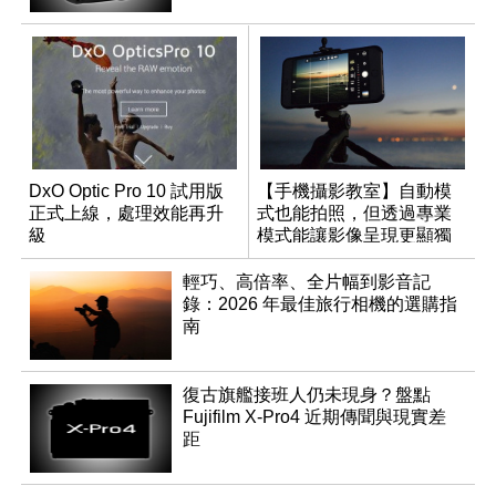
DxO Optic Pro 10 試用版
【手機攝影教室】自動模
正式上線，處理效能再升
式也能拍照，但透過專業
級
模式能讓影像呈現更顯獨
特與個人風格
輕巧、高倍率、全片幅到影音記
錄：2026 年最佳旅行相機的選購指
南
復古旗艦接班人仍未現身？盤點
Fujifilm X-Pro4 近期傳聞與現實差
距