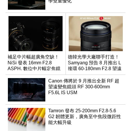
學雙重優化
補足中片幅超廣角空缺！
德韓光學大廠聯手打造！
NiSi 發表 16mm F2.8
Samyang 預告 8 月推出 L
ASPH. 數位中片幅定焦鏡
接環 60-180mm F2.8 望遠
變焦鏡
Canon 傳將於 9 月推出全新 RF 超
望遠變焦鏡頭 RF 300-600mm
F5.6L IS USM
Tamron 發布 25-200mm F2.8-5.6
G2 韌體更新，廣角至中焦段微距性
能大幅升級