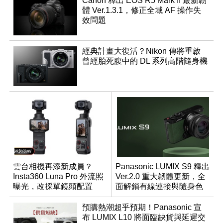
Canon 釋出 EOS R5 Mark II 最新韌
體 Ver.1.3.1，修正全域 AF 操作失
效問題
經典計畫大復活？Nikon 傳將重啟
曾經胎死腹中的 DL 系列高階隨身機
雲台相機再添新成員？
Panasonic LUMIX S9 釋出
Insta360 Luna Pro 外流照
Ver.2.0 重大韌體更新，全
曝光，改採單鏡頭配置
面解鎖有線連接與隨身色
調編輯
預購熱潮超乎預期！Panasonic 宣
布 LUMIX L10 將面臨缺貨與延遲交