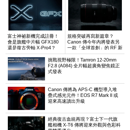
富士神祕新機完成註冊！
規格突破再寫新篇章？
會是旗艦中片幅 GFX180
Canon 傳今年內將發表另
還是復古旁軸 X-Pro4？
一款「全球首創」的 RF 新
鏡頭
挑戰視野極限！Tamron 12-20mm
F2.8 (A084) 全片幅超廣角變焦鏡正
式發表
Canon 傳將為 APS-C 機型導入堆
疊式感光元件！EOS R7 Mark II 或
迎來高速讀出升級
經典復古血統再現？富士下一代旗
艦相機 X-T6 傳將迎來外觀與色彩科