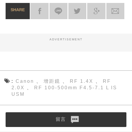
SHARE
ADVERTISEMENT
Canon
增距鏡
RF 1.4X
RF
、
、
、
2.0X
RF 100-500mm F4.5-7.1 L IS
、
USM
留言