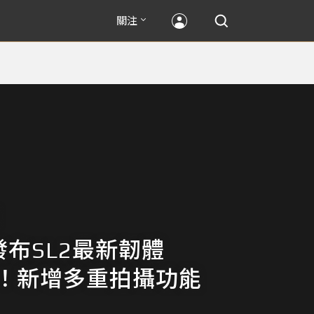
關注
A發布SL2最新韌體
.0！新增多重拍攝功能