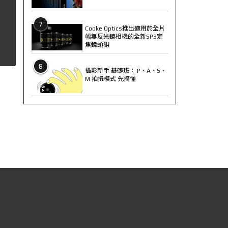
7
Cooke Optics推出適用於全片
幅無反光鏡相機的全新SP3定
焦鏡頭組
8
攝影新手 基礎班： P、A、S、
M 拍攝模式 先搞懂