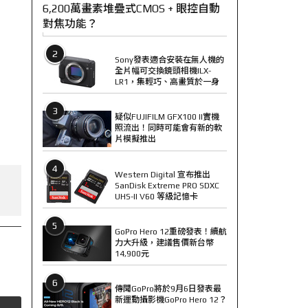
6,200萬畫素堆疊式CMOS + 眼控自動
對焦功能？
2
Sony發表適合安裝在無人機的
全片幅可交換鏡頭相機ILX-
LR1，集輕巧、高畫質於一身
3
疑似FUJIFILM GFX100 II實機
照流出！同時可能會有新的軟
片模擬推出
4
Western Digital 宣布推出
SanDisk Extreme PRO SDXC
UHS-II V60 等級記憶卡
5
GoPro Hero 12重磅發表！續航
力大升級，建議售價新台幣
14,900元
6
傳聞GoPro將於9月6日發表最
新運動攝影機GoPro Hero 12？