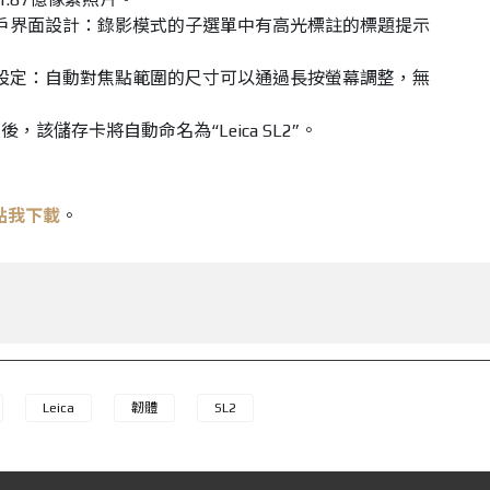
戶界面設計：錄影模式的子選單中有高光標註的標題提示
設定：自動對焦點範圍的尺寸可以通過長按螢幕調整，無
，該儲存卡將自動命名為“Leica SL2”。
點我下載
。
Leica
韌體
SL2