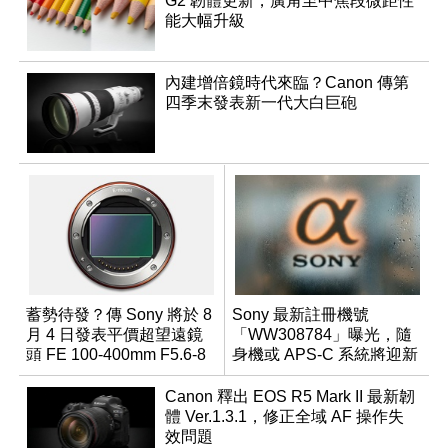
G2 韌體更新，廣角至中焦段微距性
能大幅升級
內建增倍鏡時代來臨？Canon 傳第
四季末發表新一代大白巨砲
蓄勢待發？傳 Sony 將於 8
Sony 最新註冊機號
月 4 日發表平價超望遠鏡
「WW308784」曝光，隨
頭 FE 100-400mm F5.6-8
身機或 APS-C 系統將迎新
成員？
Canon 釋出 EOS R5 Mark II 最新韌
體 Ver.1.3.1，修正全域 AF 操作失
效問題