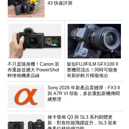
43 快速評測
不只是隨身機！Canon 宣
疑似FUJIFILM GFX100 II
布重啟並擴大 PowerShot
實機照流出！同時可能會
輕便相機產品線
有新的軟片模擬推出
Sony 2026 年新產品震撼彈：FX3 II
與 A7R VI 領銜，多款重點新機傳聞
總整理
徠卡發佈 Q3 與 SL3 系列韌體更
新：對焦性能飛躍提升，SL3 迎來
像素位移拍攝功能