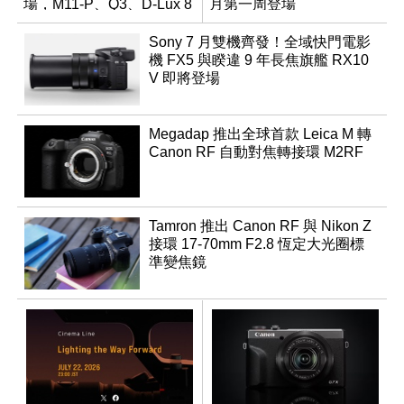
場，M11-P、Q3、D-Lux 8
月第一周登場
領銜換裝
Sony 7 月雙機齊發！全域快門電影
機 FX5 與睽違 9 年長焦旗艦 RX10
V 即將登場
Megadap 推出全球首款 Leica M 轉
Canon RF 自動對焦轉接環 M2RF
Tamron 推出 Canon RF 與 Nikon Z
接環 17-70mm F2.8 恆定大光圈標
準變焦鏡