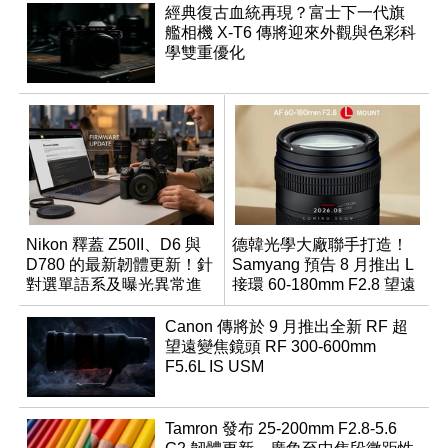
經典復古血統再現？富士下一代旗
艦相機 X-T6 傳將迎來外觀與色彩科
學雙重優化
Nikon 釋蓋 Z50II、D6 與
德韓光學大廠聯手打造！
D780 的最新韌體更新！針
Samyang 預告 8 月推出 L
對選單語系及曝光異常進
接環 60-180mm F2.8 望遠
行修復
變焦鏡
Canon 傳將於 9 月推出全新 RF 超
望遠變焦鏡頭 RF 300-600mm
F5.6L IS USM
Tamron 發布 25-200mm F2.8-5.6