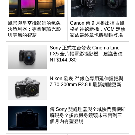
風景與星空攝影師的氣象
Canon 傳 9 月推出復古風
決策利器：專業解讀光影
格的神祕新機，VCM 定焦
與雲層的智慧
家族最終章也將壓軸登場
App「Atmos」登場
Sony 正式在台發表 Cinema Line
FX5 全片幅電影攝影機，建議售價
NT$144,980
Nikon 發表 Zf 銀色專用延伸握把與
Z 70-200mm F2.8 II 最新韌體更新
傳 Sony 雙處理器與全域快門新機即
將現身？多款機身鏡頭未來兩到三
個月內有望登場