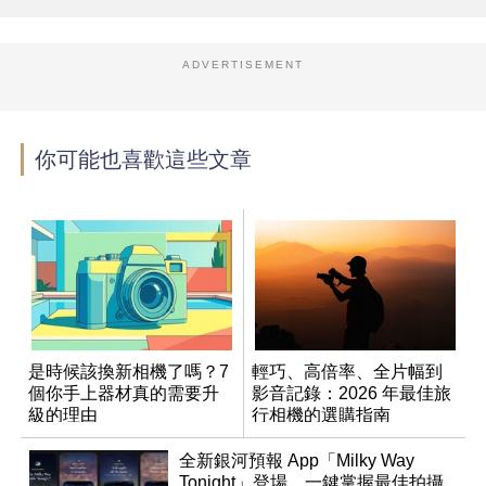
ADVERTISEMENT
你可能也喜歡這些文章
是時候該換新相機了嗎？7
輕巧、高倍率、全片幅到
個你手上器材真的需要升
影音記錄：2026 年最佳旅
級的理由
行相機的選購指南
全新銀河預報 App「Milky Way
Tonight」登場，一鍵掌握最佳拍攝