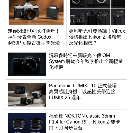
迷你閃燈也可以打跳燈！
專利曝光引發熱議！Viltrox
神牛發表全新 Godox
傳將推出 Nikon Z 接環無
iM30Pro 復古微型閃光燈
反光鏡相機？
沉寂多時迎來新曙光？傳 OM
System 將於今年秋季推出全新輕量
化相機
Panasonic LUMIX L10 正式登場！
高質感隨身機，以感性美學迎接
LUMIX 25 週年
福倫達 NOKTON classic 35mm
F1.4 for Canon RF、Nikon Z 雙卡
口 7 月同步登台