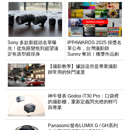
Sony 多款新鏡頭名單曝
IPPAWARDS 2025 得獎名
光！從魚眼變焦到超望遠
單公布，台灣攝影師
定焦原型鏡現身
Sunny 奪冠！獲獎作品創
作心法大公開
【攝影教學】據說這些是專業攝影
師常用的快門速度
神牛發表 Godox iT30 Pro：口袋裡
的攝影棚，重新定義閃光燈的輕巧
與專業
Panasonic發布LUMIX G / GH系列