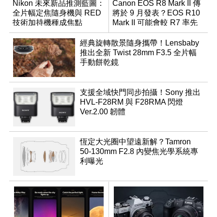
Nikon 未來新品推測藍圖：
Canon EOS R8 Mark II 傳
全片幅定焦隨身機與 RED
將於 9 月發表？EOS R10
技術加持機種成焦點
Mark II 可能會較 R7 率先
推出
經典旋轉散景隨身攜帶！Lensbaby
推出全新 Twist 28mm F3.5 全片幅
手動餅乾鏡
支援全域快門同步拍攝！Sony 推出
HVL-F28RM 與 F28RMA 閃燈
Ver.2.00 韌體
恆定大光圈中望遠新解？Tamron
50-130mm F2.8 內變焦光學系統專
利曝光