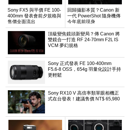
Sony FX5 與平價 FE 100-
回歸攝影本質？Canon 新
400mm 發表會前夕規格與
一代 PowerShot 隨身機傳
售價全面流出
今年底前現身
頂級變焦鏡頭新變局？傳 Canon 將
雙鏡合一打造 RF 24-70mm F2L IS
VCM 夢幻規格
Sony 正式發表 FE 100-400mm
F5.6-8 OSS，654g 羽量化設計手持
更輕鬆
Sony RX10 V 高倍率類單眼相機正
式在台發表！建議售價 NT$ 65,980