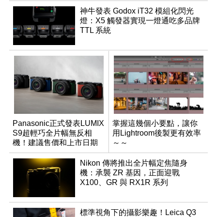
神牛發表 Godox iT32 模組化閃光
燈：X5 觸發器實現一燈通吃多品牌
TTL 系統
Panasonic正式發表LUMIX
掌握這幾個小要點，讓你
S9超輕巧全片幅無反相
用Lightroom後製更有效率
機！建議售價和上市日期
～～
出爐
Nikon 傳將推出全片幅定焦隨身
機：承襲 ZR 基因，正面迎戰
X100、GR 與 RX1R 系列
標準視角下的攝影樂趣！Leica Q3