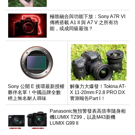
極致融合與功能下放：Sony A7R VI
傳將搭載 A1 II 與 A7 V 之所有功
能，或成同級最強？
Sony 公開 E 接環最新授權
解像力大爆發！Tokina AT-
夥伴名單！中國品牌全數
X 11-20mm F2.8 PRO DX
榜上無名耐人尋味
實測報告Part Ⅰ！
Panasonic無預警發表高倍率隨身相
機LUMIX TZ99，以及M43新機
LUMIX G99 II