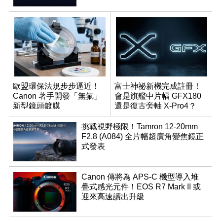
歐盟環保法規步步逼近！
富士神祕新機完成註冊！
Canon 著手開發「無氟」
會是旗艦中片幅 GFX180
新型鏡頭鍍膜
還是復古旁軸 X-Pro4？
挑戰視野極限！Tamron 12-20mm
F2.8 (A084) 全片幅超廣角變焦鏡正
式發表
Canon 傳將為 APS-C 機型導入堆
疊式感光元件！EOS R7 Mark II 或
迎來高速讀出升級