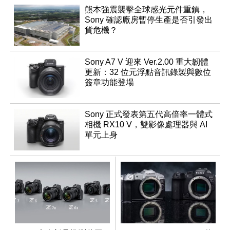
熊本強震襲擊全球感光元件重鎮，
Sony 確認廠房暫停生產是否引發出
貨危機？
Sony A7 V 迎來 Ver.2.00 重大韌體
更新：32 位元浮點音訊錄製與數位
簽章功能登場
Sony 正式發表第五代高倍率一體式
相機 RX10 V，雙影像處理器與 AI
單元上身