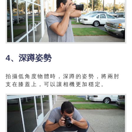
4、深蹲姿勢
拍攝低角度物體時，深蹲的姿勢，將兩肘
支在膝蓋上，可以讓相機更加穩定。