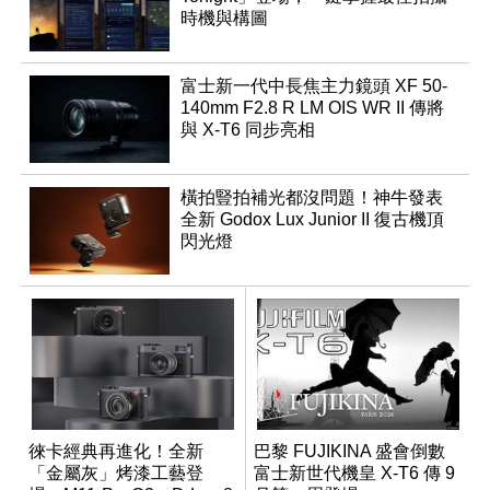
時機與構圖
富士新一代中長焦主力鏡頭 XF 50-
140mm F2.8 R LM OIS WR II 傳將
與 X-T6 同步亮相
橫拍豎拍補光都沒問題！神牛發表
全新 Godox Lux Junior II 復古機頂
閃光燈
徠卡經典再進化！全新
巴黎 FUJIKINA 盛會倒數
「金屬灰」烤漆工藝登
富士新世代機皇 X-T6 傳 9