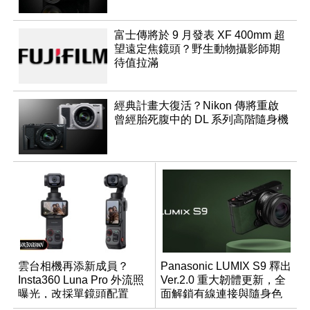
富士傳將於 9 月發表 XF 400mm 超
望遠定焦鏡頭？野生動物攝影師期
待值拉滿
經典計畫大復活？Nikon 傳將重啟
曾經胎死腹中的 DL 系列高階隨身機
雲台相機再添新成員？
Panasonic LUMIX S9 釋出
Insta360 Luna Pro 外流照
Ver.2.0 重大韌體更新，全
曝光，改採單鏡頭配置
面解鎖有線連接與隨身色
調編輯