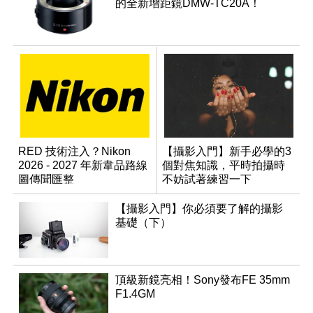
的全新增距鏡DMW-TC20A！
RED 技術注入？Nikon
【攝影入門】新手必學的3
2026 - 2027 年新韋品路線
個對焦知識，平時拍攝時
圖傳聞匯整
不妨試著練習一下
【攝影入門】你必須要了解的攝影
基礎（下）
頂級新鏡亮相！Sony發布FE 35mm
F1.4GM