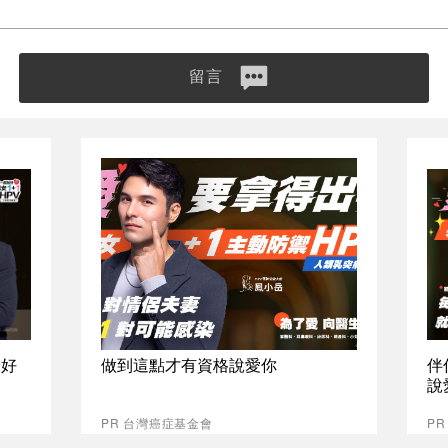
留言
最好
做到這點才有資格說愛你
伴
說
PR 台灣癌症基金會
P