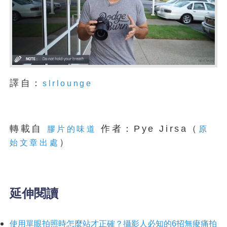
譯自：
slrlounge
轉載自
作者：Pye Jirsa（
膠片的味道
原
）
始文章出處
延伸閱讀
使用單眼拍照時怎麼站才正確？攝影人必知的6招無痠痛拍