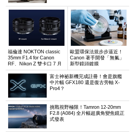
福倫達 NOKTON classic
歐盟環保法規步步逼近！
35mm F1.4 for Canon
Canon 著手開發「無氟」
RF、Nikon Z 雙卡口 7 月
新型鏡頭鍍膜
同步登台
富士神祕新機完成註冊！會是旗艦
中片幅 GFX180 還是復古旁軸 X-
Pro4？
挑戰視野極限！Tamron 12-20mm
F2.8 (A084) 全片幅超廣角變焦鏡正
式發表