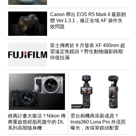
Canon 釋出 EOS R5 Mark II 最新韌
體 Ver.1.3.1，修正全域 AF 操作失
效問題
富士傳將於 9 月發表 XF 400mm 超
望遠定焦鏡頭？野生動物攝影師期
待值拉滿
經典計畫大復活？Nikon 傳
雲台相機再添新成員？
將重啟曾經胎死腹中的 DL
Insta360 Luna Pro 外流照
系列高階隨身機
曝光，改採單鏡頭配置