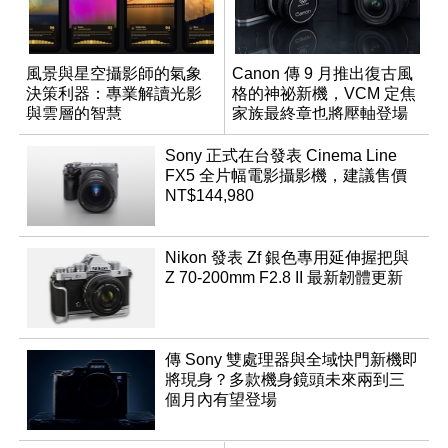
風景與星空攝影師的氣象
Canon 傳 9 月推出復古風
決策利器：專業解讀光影
格的神祕新機，VCM 定焦
與雲層的智慧
家族最終章也將壓軸登場
App「Atmos」登場
Sony 正式在台發表 Cinema Line
FX5 全片幅電影攝影機，建議售價
NT$144,980
Nikon 發表 Zf 銀色專用延伸握把與
Z 70-200mm F2.8 II 最新韌體更新
傳 Sony 雙處理器與全域快門新機即
將現身？多款機身鏡頭未來兩到三
個月內有望登場