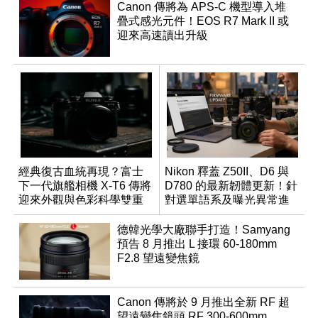
Canon 傳將為 APS-C 機型導入堆
疊式感光元件！EOS R7 Mark II 或
迎來高速讀出升級
經典復古血統再現？富士
Nikon 釋蓋 Z50II、D6 與
下一代旗艦相機 X-T6 傳將
D780 的最新韌體更新！針
迎來外觀與色彩科學雙重
對選單語系及曝光異常進
優化
行修復
德韓光學大廠聯手打造！Samyang
預告 8 月推出 L 接環 60-180mm
F2.8 望遠變焦鏡
Canon 傳將於 9 月推出全新 RF 超
望遠變焦鏡頭 RF 300-600mm