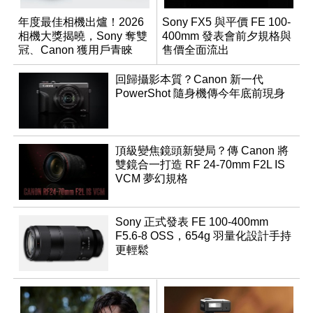
年度最佳相機出爐！2026
Sony FX5 與平價 FE 100-
相機大獎揭曉，Sony 奪雙
400mm 發表會前夕規格與
冠、Canon 獲用戶青睞
售價全面流出
回歸攝影本質？Canon 新一代
PowerShot 隨身機傳今年底前現身
頂級變焦鏡頭新變局？傳 Canon 將
雙鏡合一打造 RF 24-70mm F2L IS
VCM 夢幻規格
Sony 正式發表 FE 100-400mm
F5.6-8 OSS，654g 羽量化設計手持
更輕鬆