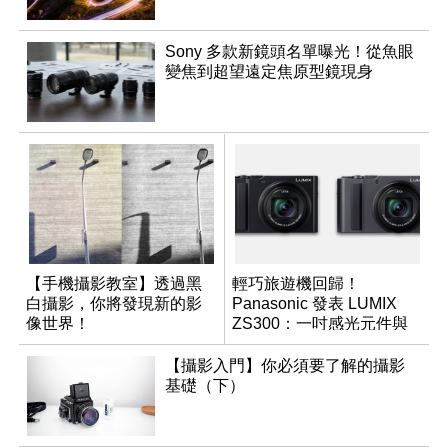
Sony 多款新鏡頭名單曝光！從魚眼
變焦到超望遠定焦原型鏡現身
【手機攝影教室】透過黑
輕巧旅遊機回歸！
白攝影，你將發現新的影
Panasonic 發表 LUMIX
像世界！
ZS300：一吋感光元件與
15 倍光學變焦
【攝影入門】你必須要了解的攝影
基礎（下）