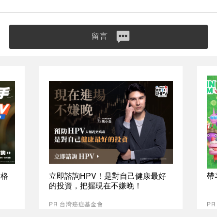
留言
資格
立即諮詢HPV！是對自己健康最好
帶
的投資，把握現在不嫌晚！
PR 台灣癌症基金會
PR