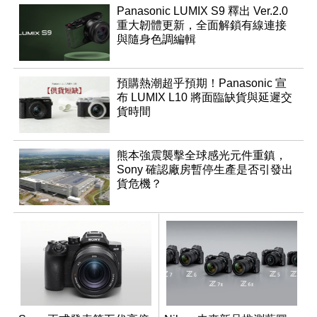
Panasonic LUMIX S9 釋出 Ver.2.0
重大韌體更新，全面解鎖有線連接
與隨身色調編輯
預購熱潮超乎預期！Panasonic 宣
布 LUMIX L10 將面臨缺貨與延遲交
貨時間
熊本強震襲擊全球感光元件重鎮，
Sony 確認廠房暫停生產是否引發出
貨危機？