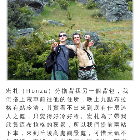
宏札（Honza）分擔背我另一個背包，我
們搭上電車前往他的住所，晚上九點布拉
格有點冷清，其實看不出來到底有什麼迷
人之處，只覺得好冷好冷。宏札為了帶我
欣賞這布拉格的夜景，所以我們提前兩站
下車，來到丘陵高處觀景處，可惜天氣不