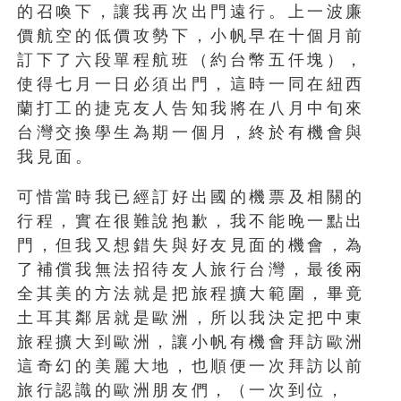
的召喚下，讓我再次出門遠行。上一波廉
價航空的低價攻勢下，小帆早在十個月前
訂下了六段單程航班（約台幣五仟塊），
使得七月一日必須出門，這時一同在紐西
蘭打工的捷克友人告知我將在八月中旬來
台灣交換學生為期一個月，終於有機會與
我見面。
可惜當時我已經訂好出國的機票及相關的
行程，實在很難說抱歉，我不能晚一點出
門，但我又想錯失與好友見面的機會，為
了補償我無法招待友人旅行台灣，最後兩
全其美的方法就是把旅程擴大範圍，畢竟
土耳其鄰居就是歐洲，所以我決定把中東
旅程擴大到歐洲，讓小帆有機會拜訪歐洲
這奇幻的美麗大地，也順便一次拜訪以前
旅行認識的歐洲朋友們，（一次到位，