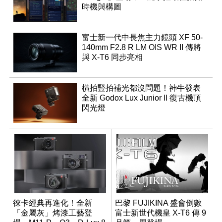
時機與構圖
富士新一代中長焦主力鏡頭 XF 50-
140mm F2.8 R LM OIS WR II 傳將
與 X-T6 同步亮相
橫拍豎拍補光都沒問題！神牛發表
全新 Godox Lux Junior II 復古機頂
閃光燈
徠卡經典再進化！全新
巴黎 FUJIKINA 盛會倒數
「金屬灰」烤漆工藝登
富士新世代機皇 X-T6 傳 9