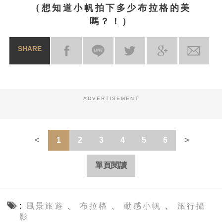
（想知道小帆拍下多少布拉格的美
嗎？！）
SHARE
ADVERTISEMENT
1
2
3
4
5
6
單頁閱讀
風景旅遊
布拉格
動感小帆
旅行攝
、
、
、
影