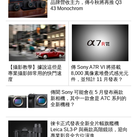
品牌營收主力，傳今秋將再推 Q3
43 Monochrom
【攝影教學】據說這些是
傳 Sony A7R VI 將搭載
專業攝影師常用的快門速
8,000 萬像素堆疊式感光元
度
件，並預計 11 月發表？
傳聞 Sony 可能會在 5 月發布兩款
新相機，其中一款會是 A7C 系列的
全新機種？
徠卡正式發表全新全片幅旗艦機
Leica SL3-P 與兩款高階鏡頭，迎向
專業影音全方位演進