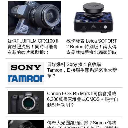
疑似FUJIFILM GFX100 II
徠卡發表 Leica SOFORT
實機照流出！同時可能會
2 Burton 特別版！兩大傳
有新的軟片模擬推出
奇品牌攜手推出獨家即時
成像相機
日媒爆料 Sony 擬全資收購
Tamron，E 接環生態系迎來重大變
革？
Canon EOS R5 Mark II可能會搭載
6,200萬畫素堆疊式CMOS + 眼控自
動對焦功能？
傳奇大光圈鏡頭回歸？Sigma 傳將