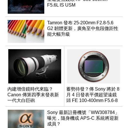
F5.6L IS USM
Tamron 發布 25-200mm F2.8-5.6
G2 韌體更新，廣角至中焦段微距性
能大幅升級
內建增倍鏡時代來臨？
蓄勢待發？傳 Sony 將於 8
Canon 傳第四季末發表新
月 4 日發表平價超望遠鏡
一代大白巨砲
頭 FE 100-400mm F5.6-8
Sony 最新註冊機號「WW308784」
曝光，隨身機或 APS-C 系統將迎新
成員？