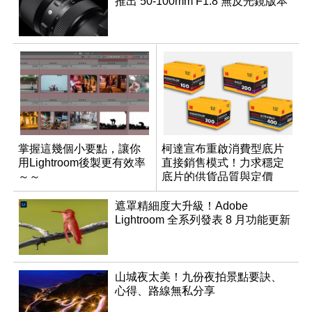
推出 50-100mm F1.8 無反光鏡版本
掌握這幾個小要點，讓你
柯達宣布重啟消費型底片
用Lightroom後製更有效率
直接銷售模式！力求穩定
～～
底片的供貨品質與定價
遮罩精細度大升級！Adobe
Lightroom 全系列發表 8 月功能更新
山城夜太美！九份夜拍景點要訣、
心得、路線無私分享