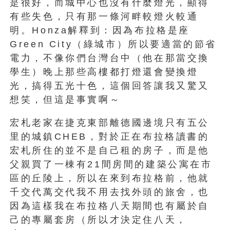
是很好，而城中心也沒有什麼燈光，顯得
有些失色，只有那一條河畔較燈火較通
明。Honza解釋到：因為布拉格是座
Green City（綠城市）所以要適當的節省
電力，不像你們台灣台中（他在那當交換
學生）晚上那些高樓都打燈還會變換燈
光，搞得五光十色，這個回答讓我又驚又
想笑，但這是事實啊～
宏札老家在捷克東部離德國邊境只有五公
里的城鎮CHEB，對於正在布拉格讀書的
宏札所住的並不是自己租的房子，而是他
父親買了一棟有21間房間的建築公寓在市
區的丘陵上，所以在來到布拉格前，他就
千交代萬交代我不用去找外頭的旅舍，也
因為這樣我在布拉格八天期間也有屬於自
己的專屬套房（所以才決定住八天，