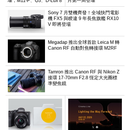
場，M11-P、Q3、D-Lux 8
月第一周登場
領銜換裝
Sony 7 月雙機齊發！全域快門電影
機 FX5 與睽違 9 年長焦旗艦 RX10
V 即將登場
Megadap 推出全球首款 Leica M 轉
Canon RF 自動對焦轉接環 M2RF
Tamron 推出 Canon RF 與 Nikon Z
接環 17-70mm F2.8 恆定大光圈標
準變焦鏡