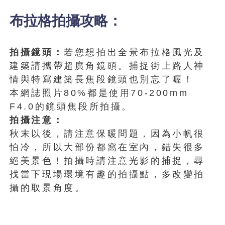
布拉格拍攝攻略：
拍攝鏡頭：
若您想拍出全景布拉格風光及
建築請攜帶超廣角鏡頭。捕捉街上路人神
情與特寫建築長焦段鏡頭也別忘了喔！
本網誌照片80%都是使用70-200mm
F4.0的鏡頭焦段所拍攝。
拍攝注意：
秋末以後，請注意保暖問題，因為小帆很
怕冷，所以大部份都窩在室內，錯失很多
絕美景色！拍攝時請注意光影的捕捉，尋
找當下現場環境有趣的拍攝點，多改變拍
攝的取景角度。