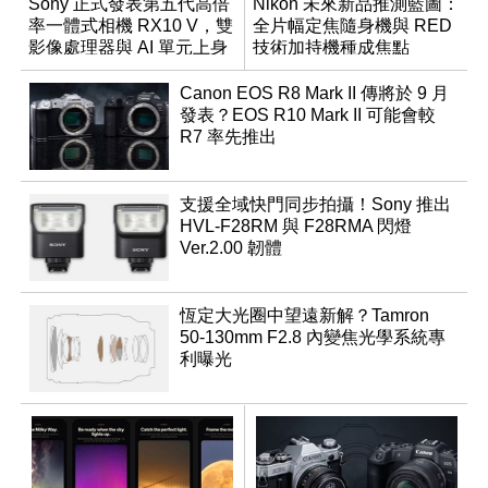
Sony 正式發表第五代高倍
Nikon 未來新品推測藍圖：
率一體式相機 RX10 V，雙
全片幅定焦隨身機與 RED
影像處理器與 AI 單元上身
技術加持機種成焦點
Canon EOS R8 Mark II 傳將於 9 月
發表？EOS R10 Mark II 可能會較
R7 率先推出
支援全域快門同步拍攝！Sony 推出
HVL-F28RM 與 F28RMA 閃燈
Ver.2.00 韌體
恆定大光圈中望遠新解？Tamron
50-130mm F2.8 內變焦光學系統專
利曝光