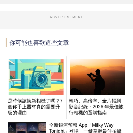
ADVERTISEMENT
你可能也喜歡這些文章
是時候該換新相機了嗎？7
輕巧、高倍率、全片幅到
個你手上器材真的需要升
影音記錄：2026 年最佳旅
級的理由
行相機的選購指南
全新銀河預報 App「Milky Way
Tonight」登場，一鍵掌握最佳拍攝