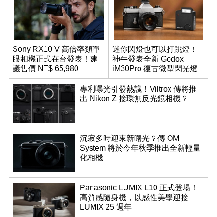
Sony RX10 V 高倍率類單
迷你閃燈也可以打跳燈！
眼相機正式在台發表！建
神牛發表全新 Godox
議售價 NT$ 65,980
iM30Pro 復古微型閃光燈
專利曝光引發熱議！Viltrox 傳將推
出 Nikon Z 接環無反光鏡相機？
沉寂多時迎來新曙光？傳 OM
System 將於今年秋季推出全新輕量
化相機
Panasonic LUMIX L10 正式登場！
高質感隨身機，以感性美學迎接
LUMIX 25 週年