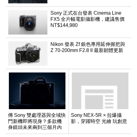
Sony 正式在台發表 Cinema Line
FX5 全片幅電影攝影機，建議售價
NT$144,980
Nikon 發表 Zf 銀色專用延伸握把與
Z 70-200mm F2.8 II 最新韌體更新
傳 Sony 雙處理器與全域快
Sony NEX-5R × 拉爆攝
門新機即將現身？多款機
影，穿躍時空 光繪 玩創意
身鏡頭未來兩到三個月內
有望登場