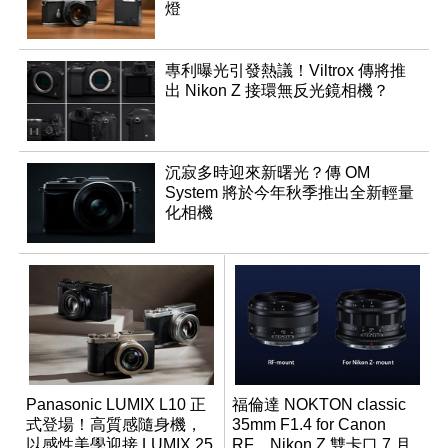
燈
專利曝光引發熱議！Viltrox 傳將推
出 Nikon Z 接環無反光鏡相機？
沉寂多時迎來新曙光？傳 OM
System 將於今年秋季推出全新輕量
化相機
Panasonic LUMIX L10 正
福倫達 NOKTON classic
式登場！高質感隨身機，
35mm F1.4 for Canon
以感性美學迎接 LUMIX 25
RF、Nikon Z 雙卡口 7 月