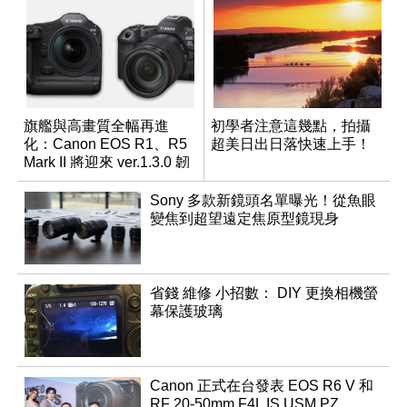
旗艦與高畫質全幅再進
初學者注意這幾點，拍攝
化：Canon EOS R1、R5
超美日出日落快速上手！
Mark II 將迎來 ver.1.3.0 韌
體更新
Sony 多款新鏡頭名單曝光！從魚眼
變焦到超望遠定焦原型鏡現身
省錢 維修 小招數： DIY 更換相機螢
幕保護玻璃
Canon 正式在台發表 EOS R6 V 和
RF 20-50mm F4L IS USM PZ