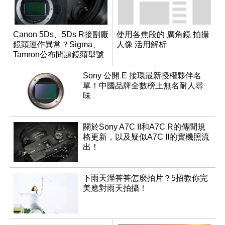
Canon 5Ds、5Ds R接副廠
使用各焦段的 廣角鏡 拍攝
鏡頭運作異常？Sigma、
人像 活用解析
Tamron公布問題鏡頭型號
及解決方案
Sony 公開 E 接環最新授權夥伴名
單！中國品牌全數榜上無名耐人尋
味
關於Sony A7C II和A7C R的傳聞規
格更新，以及疑似A7C II的實機照流
出！
下雨天溼答答怎麼拍片？5招教你完
美應對雨天拍攝！