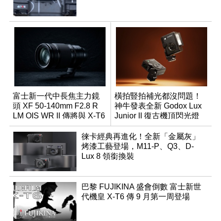
富士新一代中長焦主力鏡
橫拍豎拍補光都沒問題！
頭 XF 50-140mm F2.8 R
神牛發表全新 Godox Lux
LM OIS WR II 傳將與 X-T6
Junior II 復古機頂閃光燈
同步亮相
徠卡經典再進化！全新「金屬灰」
烤漆工藝登場，M11-P、Q3、D-
Lux 8 領銜換裝
巴黎 FUJIKINA 盛會倒數 富士新世
代機皇 X-T6 傳 9 月第一周登場