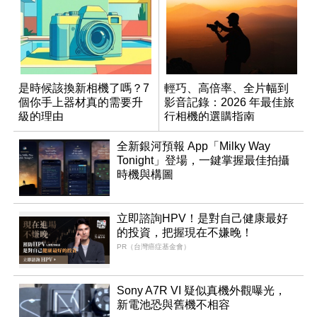
是時候該換新相機了嗎？7
輕巧、高倍率、全片幅到
個你手上器材真的需要升
影音記錄：2026 年最佳旅
級的理由
行相機的選購指南
全新銀河預報 App「Milky Way
Tonight」登場，一鍵掌握最佳拍攝
時機與構圖
立即諮詢HPV！是對自己健康最好
的投資，把握現在不嫌晚！
PR（台灣癌症基金會）
Sony A7R VI 疑似真機外觀曝光，
新電池恐與舊機不相容