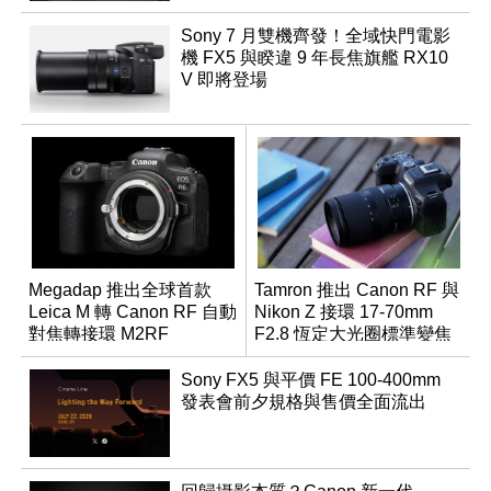
Sony 7 月雙機齊發！全域快門電影
機 FX5 與睽違 9 年長焦旗艦 RX10
V 即將登場
Megadap 推出全球首款
Tamron 推出 Canon RF 與
Leica M 轉 Canon RF 自動
Nikon Z 接環 17-70mm
對焦轉接環 M2RF
F2.8 恆定大光圈標準變焦
鏡
Sony FX5 與平價 FE 100-400mm
發表會前夕規格與售價全面流出