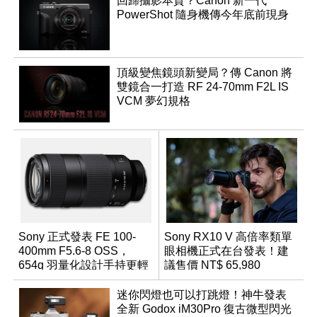
回歸攝影本質？Canon 新一代
PowerShot 隨身機傳今年底前現身
頂級變焦鏡頭新變局？傳 Canon 將
雙鏡合一打造 RF 24-70mm F2L IS
VCM 夢幻規格
Sony 正式發表 FE 100-
Sony RX10 V 高倍率類單
400mm F5.6-8 OSS，
眼相機正式在台發表！建
654g 羽量化設計手持更輕
議售價 NT$ 65,980
鬆
迷你閃燈也可以打跳燈！神牛發表
全新 Godox iM30Pro 復古微型閃光