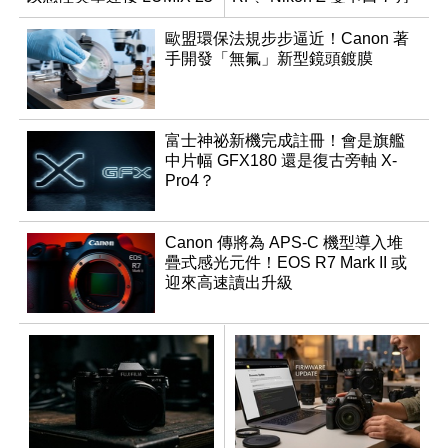
週年
同步登台
歐盟環保法規步步逼近！Canon 著
手開發「無氟」新型鏡頭鍍膜
富士神祕新機完成註冊！會是旗艦
中片幅 GFX180 還是復古旁軸 X-
Pro4？
Canon 傳將為 APS-C 機型導入堆
疊式感光元件！EOS R7 Mark II 或
迎來高速讀出升級