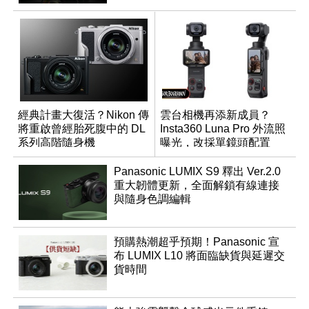
經典計畫大復活？Nikon 傳
雲台相機再添新成員？
將重啟曾經胎死腹中的 DL
Insta360 Luna Pro 外流照
系列高階隨身機
曝光，改採單鏡頭配置
Panasonic LUMIX S9 釋出 Ver.2.0
重大韌體更新，全面解鎖有線連接
與隨身色調編輯
預購熱潮超乎預期！Panasonic 宣
布 LUMIX L10 將面臨缺貨與延遲交
貨時間