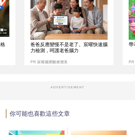
資格
爸爸反應變慢不是老了。宸曜快速腦
帶
力檢測，呵護老爸腦力
PR 宸曜國際醫療體系
PR
ADVERTISEMENT
你可能也喜歡這些文章