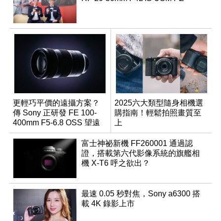
更輕巧平價的遠攝方案？
2025六大類型隨身相機選
傳 Sony 正研發 FE 100-
購指南！輕鬆拍照畫質至
400mm F5-6.8 OSS 望遠
上
變焦鏡頭
富士神祕新機 FF260001 通過認
證，搭載第六代影像系統的旗艦相
機 X-T6 呼之欲出？
最速 0.05 秒對焦，Sony a6300 搭
載 4K 錄影上市