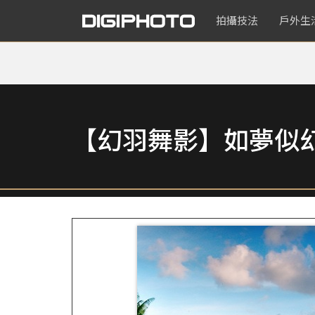
拍攝技法
戶外生
【幻羽舞影】如夢似幻