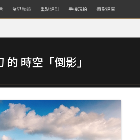
活
業界動態
重點評測
手機玩拍
攝影擂臺
 的 時空「倒影」