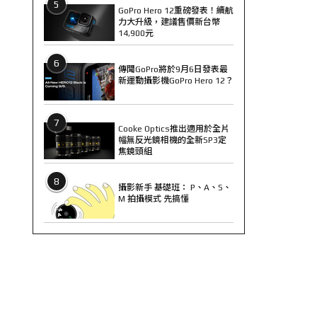
5
GoPro Hero 12重磅發表！續航
力大升級，建議售價新台幣
14,900元
6
傳聞GoPro將於9月6日發表最
新運動攝影機GoPro Hero 12？
7
Cooke Optics推出適用於全片
幅無反光鏡相機的全新SP3定
焦鏡頭組
8
攝影新手 基礎班： P、A、S、
M 拍攝模式 先搞懂