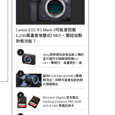
Canon EOS R5 Mark II可能會搭載
6,200萬畫素堆疊式CMOS + 眼控自動
對焦功能？
2
Sony發表適合安裝在無人機的
全片幅可交換鏡頭相機ILX-
LR1，集輕巧、高畫質於一身
3
疑似FUJIFILM GFX100 II實機
照流出！同時可能會有新的軟
片模擬推出
4
Western Digital 宣布推出
SanDisk Extreme PRO SDXC
UHS-II V60 等級記憶卡