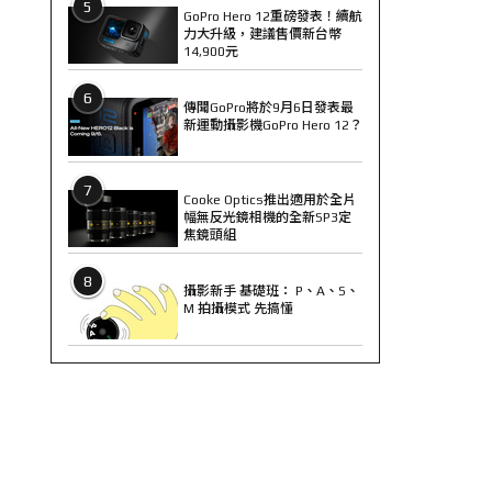
5
GoPro Hero 12重磅發表！續航
力大升級，建議售價新台幣
14,900元
6
傳聞GoPro將於9月6日發表最
新運動攝影機GoPro Hero 12？
7
Cooke Optics推出適用於全片
幅無反光鏡相機的全新SP3定
焦鏡頭組
8
攝影新手 基礎班： P、A、S、
M 拍攝模式 先搞懂