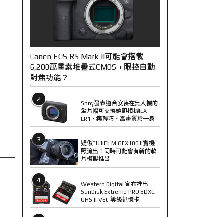
Canon EOS R5 Mark II可能會搭載
6,200萬畫素堆疊式CMOS + 眼控自動
對焦功能？
2
Sony發表適合安裝在無人機的
全片幅可交換鏡頭相機ILX-
LR1，集輕巧、高畫質於一身
3
疑似FUJIFILM GFX100 II實機
照流出！同時可能會有新的軟
片模擬推出
4
Western Digital 宣布推出
SanDisk Extreme PRO SDXC
UHS-II V60 等級記憶卡