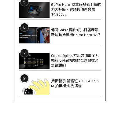
5
GoPro Hero 12重磅發表！續航
力大升級，建議售價新台幣
14,900元
6
傳聞GoPro將於9月6日發表最
新運動攝影機GoPro Hero 12？
7
Cooke Optics推出適用於全片
幅無反光鏡相機的全新SP3定
焦鏡頭組
8
攝影新手 基礎班： P、A、S、
M 拍攝模式 先搞懂