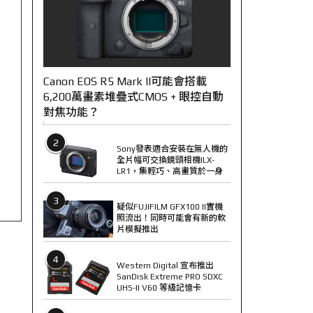
Canon EOS R5 Mark II可能會搭載
6,200萬畫素堆疊式CMOS + 眼控自動
對焦功能？
2
Sony發表適合安裝在無人機的
全片幅可交換鏡頭相機ILX-
LR1，集輕巧、高畫質於一身
3
疑似FUJIFILM GFX100 II實機
照流出！同時可能會有新的軟
片模擬推出
4
Western Digital 宣布推出
SanDisk Extreme PRO SDXC
UHS-II V60 等級記憶卡