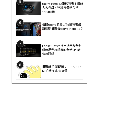
5
GoPro Hero 12重磅發表！續航
力大升級，建議售價新台幣
14,900元
6
傳聞GoPro將於9月6日發表最
新運動攝影機GoPro Hero 12？
7
Cooke Optics推出適用於全片
幅無反光鏡相機的全新SP3定
焦鏡頭組
8
攝影新手 基礎班： P、A、S、
M 拍攝模式 先搞懂