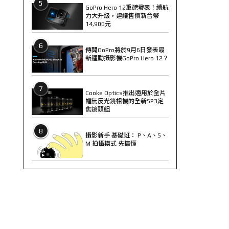
5
GoPro Hero 12重磅發表！續航
力大升級，建議售價新台幣
14,900元
6
傳聞GoPro將於9月6日發表最
新運動攝影機GoPro Hero 12？
7
Cooke Optics推出適用於全片
幅無反光鏡相機的全新SP3定
焦鏡頭組
8
攝影新手 基礎班： P、A、S、
M 拍攝模式 先搞懂