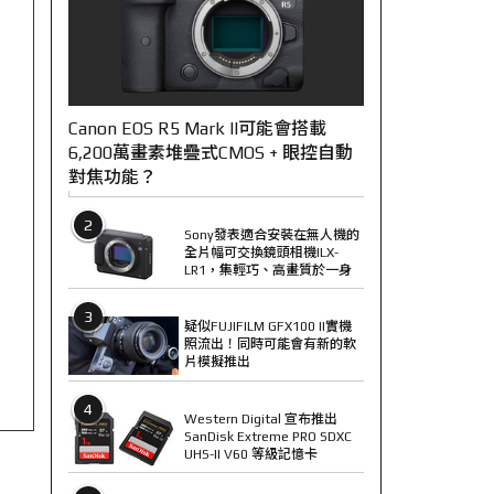
Canon EOS R5 Mark II可能會搭載
6,200萬畫素堆疊式CMOS + 眼控自動
對焦功能？
2
Sony發表適合安裝在無人機的
全片幅可交換鏡頭相機ILX-
LR1，集輕巧、高畫質於一身
3
疑似FUJIFILM GFX100 II實機
照流出！同時可能會有新的軟
片模擬推出
4
Western Digital 宣布推出
SanDisk Extreme PRO SDXC
UHS-II V60 等級記憶卡