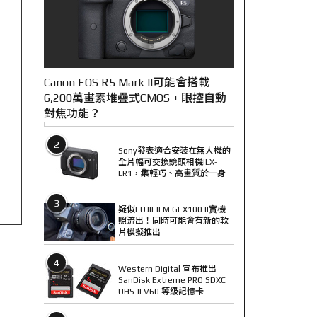
Canon EOS R5 Mark II可能會搭載
6,200萬畫素堆疊式CMOS + 眼控自動
對焦功能？
2
Sony發表適合安裝在無人機的
全片幅可交換鏡頭相機ILX-
LR1，集輕巧、高畫質於一身
3
疑似FUJIFILM GFX100 II實機
照流出！同時可能會有新的軟
片模擬推出
4
Western Digital 宣布推出
SanDisk Extreme PRO SDXC
UHS-II V60 等級記憶卡