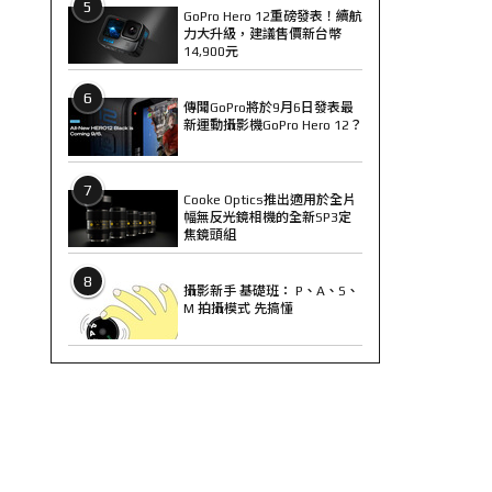
5
GoPro Hero 12重磅發表！續航
力大升級，建議售價新台幣
14,900元
6
傳聞GoPro將於9月6日發表最
新運動攝影機GoPro Hero 12？
7
Cooke Optics推出適用於全片
幅無反光鏡相機的全新SP3定
焦鏡頭組
8
攝影新手 基礎班： P、A、S、
M 拍攝模式 先搞懂