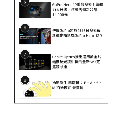
5
GoPro Hero 12重磅發表！續航
力大升級，建議售價新台幣
14,900元
6
傳聞GoPro將於9月6日發表最
新運動攝影機GoPro Hero 12？
7
Cooke Optics推出適用於全片
幅無反光鏡相機的全新SP3定
焦鏡頭組
8
攝影新手 基礎班： P、A、S、
M 拍攝模式 先搞懂