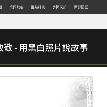
活
業界動態
重點評測
手機玩拍
攝影擂臺
致敬 - 用黑白照片說故事