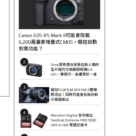
Canon EOS R5 Mark II可能會搭載
6,200萬畫素堆疊式CMOS + 眼控自動
對焦功能？
2
Sony發表適合安裝在無人機的
全片幅可交換鏡頭相機ILX-
LR1，集輕巧、高畫質於一身
3
疑似FUJIFILM GFX100 II實機
照流出！同時可能會有新的軟
片模擬推出
4
Western Digital 宣布推出
SanDisk Extreme PRO SDXC
UHS-II V60 等級記憶卡