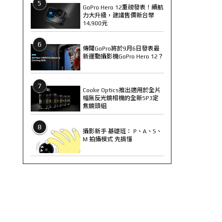
5
GoPro Hero 12重磅發表！續航
力大升級，建議售價新台幣
14,900元
6
傳聞GoPro將於9月6日發表最
新運動攝影機GoPro Hero 12？
7
Cooke Optics推出適用於全片
幅無反光鏡相機的全新SP3定
焦鏡頭組
8
攝影新手 基礎班： P、A、S、
M 拍攝模式 先搞懂