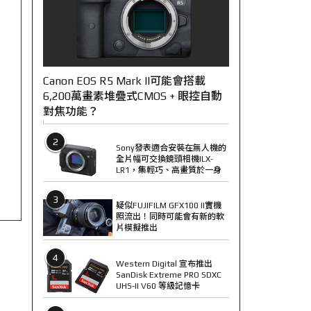
Canon EOS R5 Mark II可能會搭載
6,200萬畫素堆疊式CMOS + 眼控自動
對焦功能？
2
Sony發表適合安裝在無人機的
全片幅可交換鏡頭相機ILX-
LR1，集輕巧、高畫質於一身
3
疑似FUJIFILM GFX100 II實機
照流出！同時可能會有新的軟
片模擬推出
4
Western Digital 宣布推出
SanDisk Extreme PRO SDXC
UHS-II V60 等級記憶卡