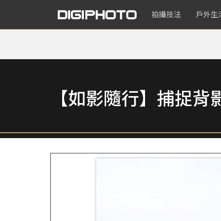
拍攝技法
戶外生
【如影隨行】捕捉背影