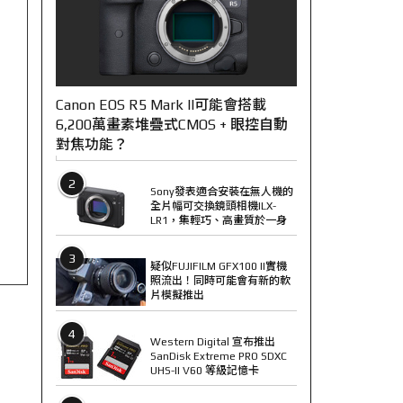
Canon EOS R5 Mark II可能會搭載
6,200萬畫素堆疊式CMOS + 眼控自動
對焦功能？
2
Sony發表適合安裝在無人機的
全片幅可交換鏡頭相機ILX-
LR1，集輕巧、高畫質於一身
3
疑似FUJIFILM GFX100 II實機
照流出！同時可能會有新的軟
片模擬推出
4
Western Digital 宣布推出
SanDisk Extreme PRO SDXC
UHS-II V60 等級記憶卡