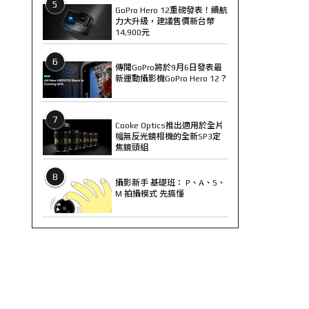
5
GoPro Hero 12重磅發表！續航
力大升級，建議售價新台幣
14,900元
6
傳聞GoPro將於9月6日發表最
新運動攝影機GoPro Hero 12？
7
Cooke Optics推出適用於全片
幅無反光鏡相機的全新SP3定
焦鏡頭組
8
攝影新手 基礎班： P、A、S、
M 拍攝模式 先搞懂