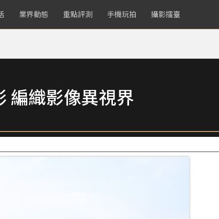
活
業界動態
重點評測
手機玩拍
攝影擂臺
 編織影像異視界