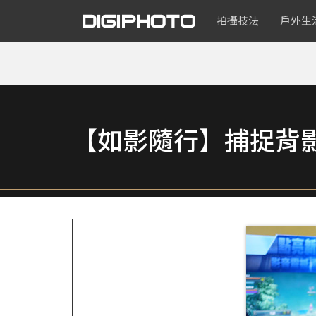
拍攝技法
戶外生
【如影隨行】捕捉背影