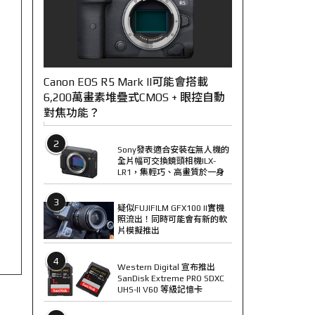
Canon EOS R5 Mark II可能會搭載
6,200萬畫素堆疊式CMOS + 眼控自動
對焦功能？
2
Sony發表適合安裝在無人機的
全片幅可交換鏡頭相機ILX-
LR1，集輕巧、高畫質於一身
3
疑似FUJIFILM GFX100 II實機
照流出！同時可能會有新的軟
片模擬推出
4
Western Digital 宣布推出
SanDisk Extreme PRO SDXC
UHS-II V60 等級記憶卡