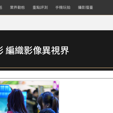
活
業界動態
重點評測
手機玩拍
攝影擂臺
 編織影像異視界