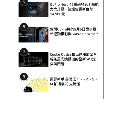
5
GoPro Hero 12重磅發表！續航
力大升級，建議售價新台幣
14,900元
6
傳聞GoPro將於9月6日發表最
新運動攝影機GoPro Hero 12？
7
Cooke Optics推出適用於全片
幅無反光鏡相機的全新SP3定
焦鏡頭組
8
攝影新手 基礎班： P、A、S、
M 拍攝模式 先搞懂