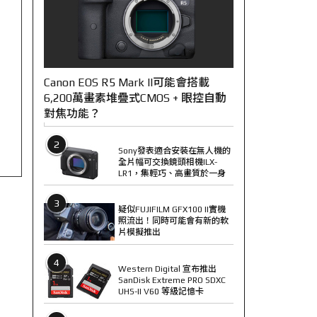
Canon EOS R5 Mark II可能會搭載
6,200萬畫素堆疊式CMOS + 眼控自動
對焦功能？
2
Sony發表適合安裝在無人機的
全片幅可交換鏡頭相機ILX-
LR1，集輕巧、高畫質於一身
3
疑似FUJIFILM GFX100 II實機
照流出！同時可能會有新的軟
片模擬推出
4
Western Digital 宣布推出
SanDisk Extreme PRO SDXC
UHS-II V60 等級記憶卡