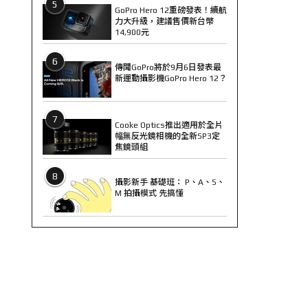
5
GoPro Hero 12重磅發表！續航
力大升級，建議售價新台幣
14,900元
6
傳聞GoPro將於9月6日發表最
新運動攝影機GoPro Hero 12？
7
Cooke Optics推出適用於全片
幅無反光鏡相機的全新SP3定
焦鏡頭組
8
攝影新手 基礎班： P、A、S、
M 拍攝模式 先搞懂