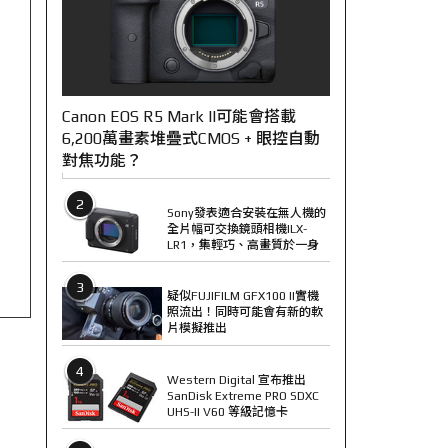
Canon EOS R5 Mark II可能會搭載
6,200萬畫素堆疊式CMOS + 眼控自動
對焦功能？
2
Sony發表適合安裝在無人機的
全片幅可交換鏡頭相機ILX-
LR1，集輕巧、高畫質於一身
3
疑似FUJIFILM GFX100 II實機
照流出！同時可能會有新的軟
片模擬推出
4
Western Digital 宣布推出
SanDisk Extreme PRO SDXC
UHS-II V60 等級記憶卡