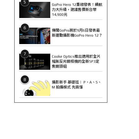
5
GoPro Hero 12重磅發表！續航
力大升級，建議售價新台幣
14,900元
6
傳聞GoPro將於9月6日發表最
新運動攝影機GoPro Hero 12？
7
Cooke Optics推出適用於全片
幅無反光鏡相機的全新SP3定
焦鏡頭組
8
攝影新手 基礎班： P、A、S、
M 拍攝模式 先搞懂