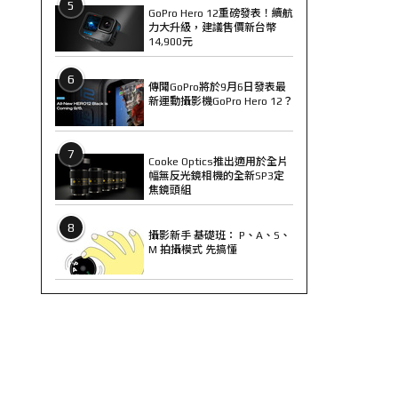
5
GoPro Hero 12重磅發表！續航
力大升級，建議售價新台幣
14,900元
6
傳聞GoPro將於9月6日發表最
新運動攝影機GoPro Hero 12？
7
Cooke Optics推出適用於全片
幅無反光鏡相機的全新SP3定
焦鏡頭組
8
攝影新手 基礎班： P、A、S、
M 拍攝模式 先搞懂