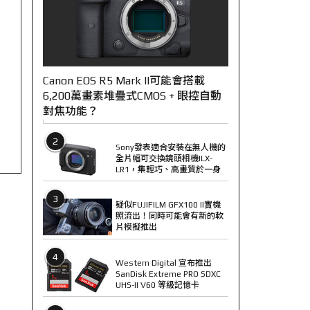
Canon EOS R5 Mark II可能會搭載
6,200萬畫素堆疊式CMOS + 眼控自動
對焦功能？
2
Sony發表適合安裝在無人機的
全片幅可交換鏡頭相機ILX-
LR1，集輕巧、高畫質於一身
3
疑似FUJIFILM GFX100 II實機
照流出！同時可能會有新的軟
片模擬推出
4
Western Digital 宣布推出
SanDisk Extreme PRO SDXC
UHS-II V60 等級記憶卡