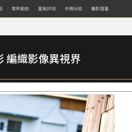
活
業界動態
重點評測
手機玩拍
攝影擂臺
 編織影像異視界