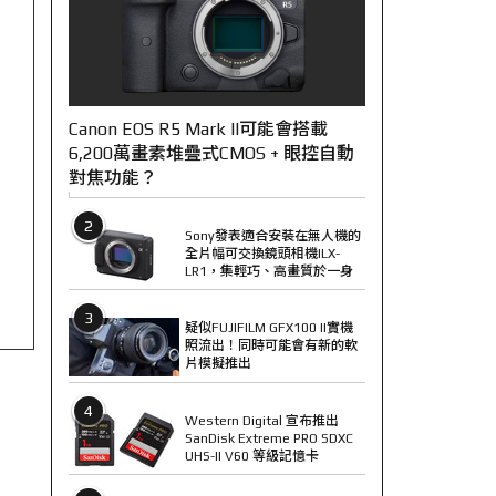
Canon EOS R5 Mark II可能會搭載
6,200萬畫素堆疊式CMOS + 眼控自動
對焦功能？
2
Sony發表適合安裝在無人機的
全片幅可交換鏡頭相機ILX-
LR1，集輕巧、高畫質於一身
3
疑似FUJIFILM GFX100 II實機
照流出！同時可能會有新的軟
片模擬推出
4
Western Digital 宣布推出
SanDisk Extreme PRO SDXC
UHS-II V60 等級記憶卡