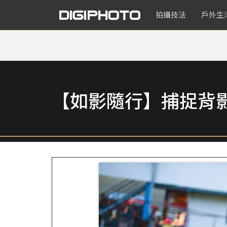
拍攝技法
戶外生
【如影隨行】捕捉背影