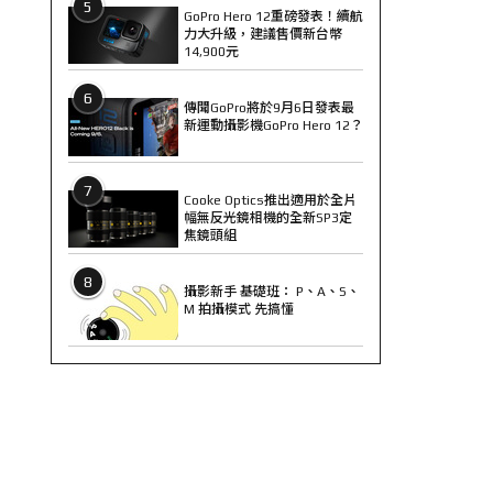
5
GoPro Hero 12重磅發表！續航
力大升級，建議售價新台幣
14,900元
6
傳聞GoPro將於9月6日發表最
新運動攝影機GoPro Hero 12？
7
Cooke Optics推出適用於全片
幅無反光鏡相機的全新SP3定
焦鏡頭組
8
攝影新手 基礎班： P、A、S、
M 拍攝模式 先搞懂