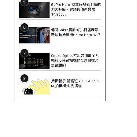
5
GoPro Hero 12重磅發表！續航
力大升級，建議售價新台幣
14,900元
6
傳聞GoPro將於9月6日發表最
新運動攝影機GoPro Hero 12？
7
Cooke Optics推出適用於全片
幅無反光鏡相機的全新SP3定
焦鏡頭組
8
攝影新手 基礎班： P、A、S、
M 拍攝模式 先搞懂