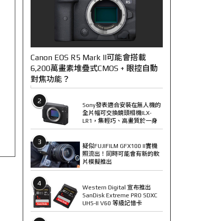
Canon EOS R5 Mark II可能會搭載
6,200萬畫素堆疊式CMOS + 眼控自動
對焦功能？
2
Sony發表適合安裝在無人機的
全片幅可交換鏡頭相機ILX-
LR1，集輕巧、高畫質於一身
3
疑似FUJIFILM GFX100 II實機
照流出！同時可能會有新的軟
片模擬推出
4
Western Digital 宣布推出
SanDisk Extreme PRO SDXC
UHS-II V60 等級記憶卡