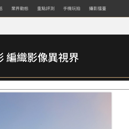
活
業界動態
重點評測
手機玩拍
攝影擂臺
 編織影像異視界