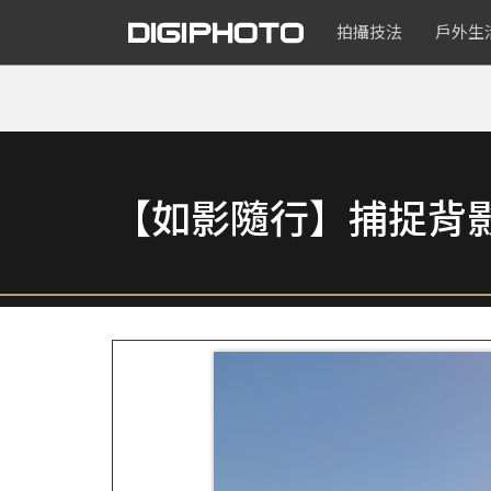
拍攝技法
戶外生
【如影隨行】捕捉背影