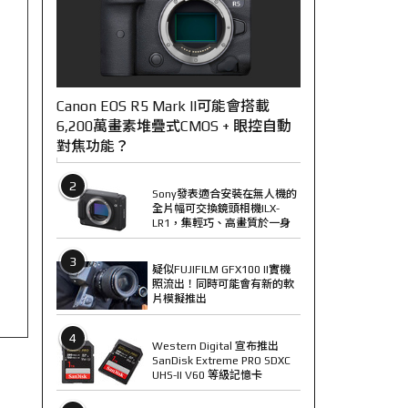
Canon EOS R5 Mark II可能會搭載
6,200萬畫素堆疊式CMOS + 眼控自動
對焦功能？
2
Sony發表適合安裝在無人機的
全片幅可交換鏡頭相機ILX-
LR1，集輕巧、高畫質於一身
3
疑似FUJIFILM GFX100 II實機
照流出！同時可能會有新的軟
片模擬推出
4
Western Digital 宣布推出
SanDisk Extreme PRO SDXC
UHS-II V60 等級記憶卡