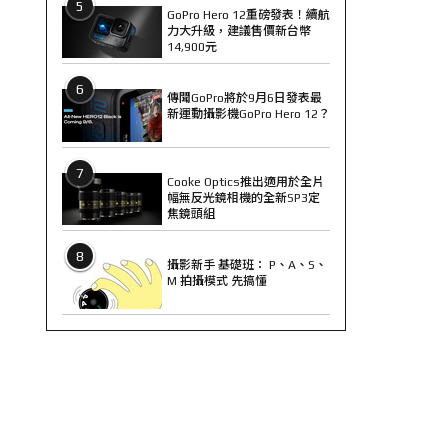
5
GoPro Hero 12重磅發表！續航
力大升級，建議售價新台幣
14,900元
6
傳聞GoPro將於9月6日發表最
新運動攝影機GoPro Hero 12？
7
Cooke Optics推出適用於全片
幅無反光鏡相機的全新SP3定
焦鏡頭組
8
攝影新手 基礎班： P、A、S、
M 拍攝模式 先搞懂