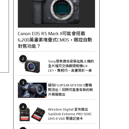
Canon EOS R5 Mark II可能會搭載
6,200萬畫素堆疊式CMOS + 眼控自動
對焦功能？
2
Sony發表適合安裝在無人機的
全片幅可交換鏡頭相機ILX-
LR1，集輕巧、高畫質於一身
3
疑似FUJIFILM GFX100 II實機
照流出！同時可能會有新的軟
片模擬推出
4
Western Digital 宣布推出
SanDisk Extreme PRO SDXC
UHS-II V60 等級記憶卡