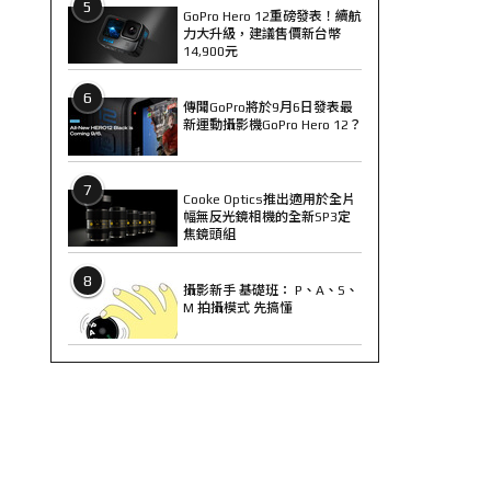
5
GoPro Hero 12重磅發表！續航
力大升級，建議售價新台幣
14,900元
6
傳聞GoPro將於9月6日發表最
新運動攝影機GoPro Hero 12？
7
Cooke Optics推出適用於全片
幅無反光鏡相機的全新SP3定
焦鏡頭組
8
攝影新手 基礎班： P、A、S、
M 拍攝模式 先搞懂