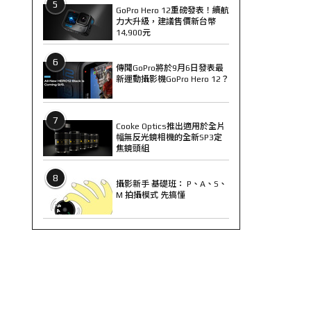
5
GoPro Hero 12重磅發表！續航
力大升級，建議售價新台幣
14,900元
6
傳聞GoPro將於9月6日發表最
新運動攝影機GoPro Hero 12？
7
Cooke Optics推出適用於全片
幅無反光鏡相機的全新SP3定
焦鏡頭組
8
攝影新手 基礎班： P、A、S、
M 拍攝模式 先搞懂