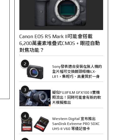
Canon EOS R5 Mark II可能會搭載
6,200萬畫素堆疊式CMOS + 眼控自動
對焦功能？
2
Sony發表適合安裝在無人機的
全片幅可交換鏡頭相機ILX-
LR1，集輕巧、高畫質於一身
3
疑似FUJIFILM GFX100 II實機
照流出！同時可能會有新的軟
片模擬推出
4
Western Digital 宣布推出
SanDisk Extreme PRO SDXC
UHS-II V60 等級記憶卡