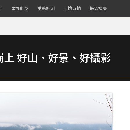
活
業界動態
重點評測
手機玩拍
攝影擂臺
崗上 好山、好景、好攝影