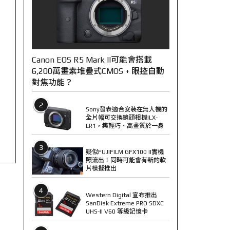
Canon EOS R5 Mark II可能會搭載
6,200萬畫素堆疊式CMOS + 眼控自動
對焦功能？
2
Sony發表適合安裝在無人機的
全片幅可交換鏡頭相機ILX-
LR1，集輕巧、高畫質於一身
3
疑似FUJIFILM GFX100 II實機
照流出！同時可能會有新的軟
片模擬推出
4
Western Digital 宣布推出
SanDisk Extreme PRO SDXC
UHS-II V60 等級記憶卡