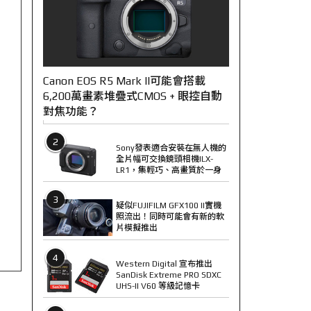
Canon EOS R5 Mark II可能會搭載
6,200萬畫素堆疊式CMOS + 眼控自動
對焦功能？
2
Sony發表適合安裝在無人機的
全片幅可交換鏡頭相機ILX-
LR1，集輕巧、高畫質於一身
3
疑似FUJIFILM GFX100 II實機
照流出！同時可能會有新的軟
片模擬推出
4
Western Digital 宣布推出
SanDisk Extreme PRO SDXC
UHS-II V60 等級記憶卡