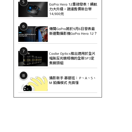
5
GoPro Hero 12重磅發表！續航
力大升級，建議售價新台幣
14,900元
6
傳聞GoPro將於9月6日發表最
新運動攝影機GoPro Hero 12？
7
Cooke Optics推出適用於全片
幅無反光鏡相機的全新SP3定
焦鏡頭組
8
攝影新手 基礎班： P、A、S、
M 拍攝模式 先搞懂