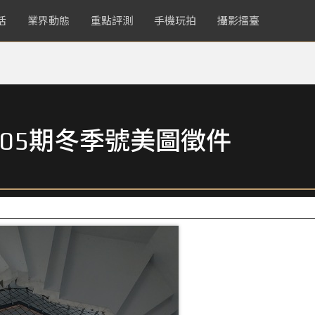
活
業界動態
重點評測
手機玩拍
攝影擂臺
05期冬季號美圖徵件