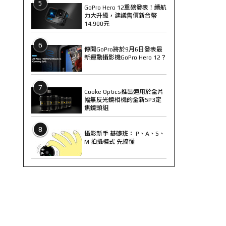
5
GoPro Hero 12重磅發表！續航
力大升級，建議售價新台幣
14,900元
6
傳聞GoPro將於9月6日發表最
新運動攝影機GoPro Hero 12？
7
Cooke Optics推出適用於全片
幅無反光鏡相機的全新SP3定
焦鏡頭組
8
攝影新手 基礎班： P、A、S、
M 拍攝模式 先搞懂