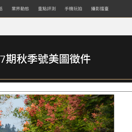
活
業界動態
重點評測
手機玩拍
攝影擂臺
7期秋季號美圖徵件