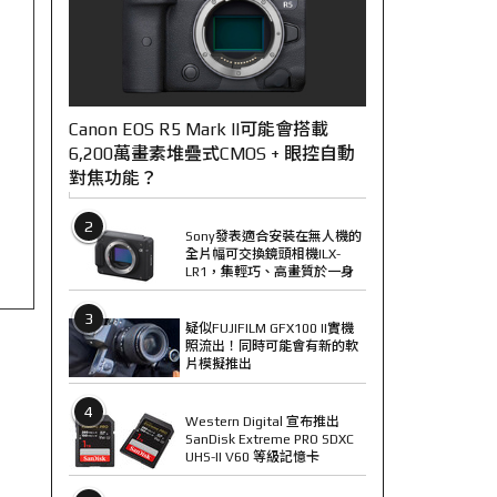
Canon EOS R5 Mark II可能會搭載
6,200萬畫素堆疊式CMOS + 眼控自動
對焦功能？
2
Sony發表適合安裝在無人機的
全片幅可交換鏡頭相機ILX-
LR1，集輕巧、高畫質於一身
3
疑似FUJIFILM GFX100 II實機
照流出！同時可能會有新的軟
片模擬推出
4
Western Digital 宣布推出
SanDisk Extreme PRO SDXC
UHS-II V60 等級記憶卡