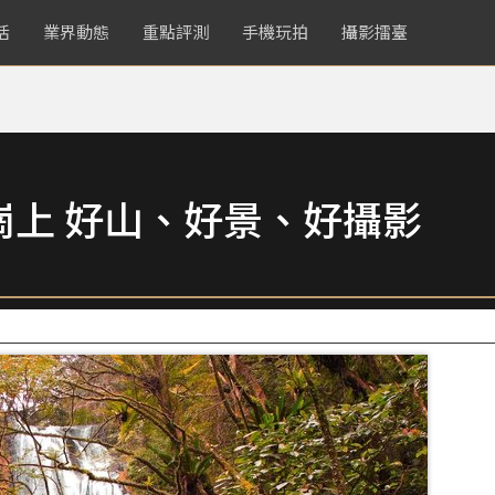
活
業界動態
重點評測
手機玩拍
攝影擂臺
崗上 好山、好景、好攝影