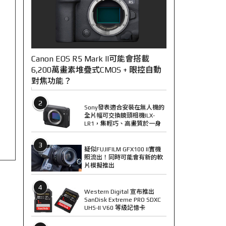
Canon EOS R5 Mark II可能會搭載
6,200萬畫素堆疊式CMOS + 眼控自動
對焦功能？
2
Sony發表適合安裝在無人機的
全片幅可交換鏡頭相機ILX-
LR1，集輕巧、高畫質於一身
3
疑似FUJIFILM GFX100 II實機
照流出！同時可能會有新的軟
片模擬推出
4
Western Digital 宣布推出
SanDisk Extreme PRO SDXC
UHS-II V60 等級記憶卡