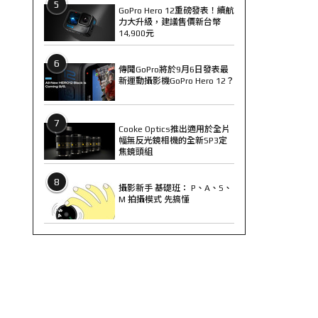
5
GoPro Hero 12重磅發表！續航
力大升級，建議售價新台幣
14,900元
6
傳聞GoPro將於9月6日發表最
新運動攝影機GoPro Hero 12？
7
Cooke Optics推出適用於全片
幅無反光鏡相機的全新SP3定
焦鏡頭組
8
攝影新手 基礎班： P、A、S、
M 拍攝模式 先搞懂