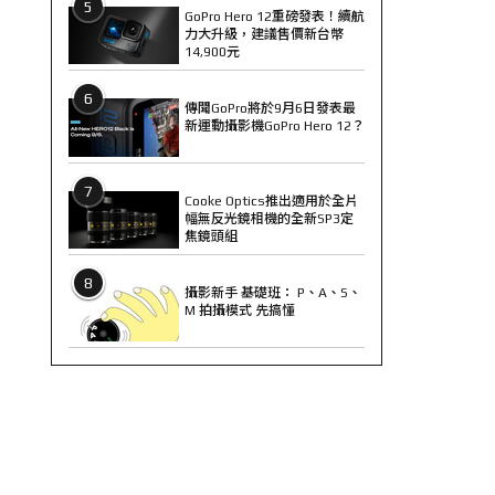
5
GoPro Hero 12重磅發表！續航
力大升級，建議售價新台幣
14,900元
6
傳聞GoPro將於9月6日發表最
新運動攝影機GoPro Hero 12？
7
Cooke Optics推出適用於全片
幅無反光鏡相機的全新SP3定
焦鏡頭組
8
攝影新手 基礎班： P、A、S、
M 拍攝模式 先搞懂