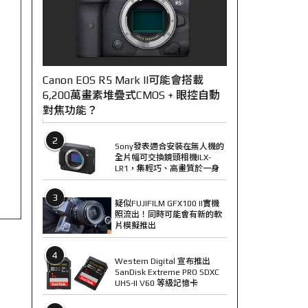
Canon EOS R5 Mark II可能會搭載
6,200萬畫素堆疊式CMOS + 眼控自動
對焦功能？
2
Sony發表適合安裝在無人機的
全片幅可交換鏡頭相機ILX-
LR1，集輕巧、高畫質於一身
3
疑似FUJIFILM GFX100 II實機
照流出！同時可能會有新的軟
片模擬推出
4
Western Digital 宣布推出
SanDisk Extreme PRO SDXC
UHS-II V60 等級記憶卡