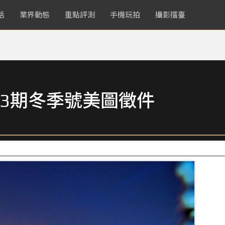
活
業界動態
重點評測
手機玩拍
攝影擂臺
3期冬季號美圖徵件