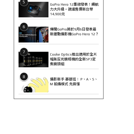
5
GoPro Hero 12重磅發表！續航
力大升級，建議售價新台幣
14,900元
6
傳聞GoPro將於9月6日發表最
新運動攝影機GoPro Hero 12？
7
Cooke Optics推出適用於全片
幅無反光鏡相機的全新SP3定
焦鏡頭組
8
攝影新手 基礎班： P、A、S、
M 拍攝模式 先搞懂