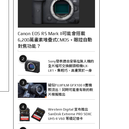
Canon EOS R5 Mark II可能會搭載
6,200萬畫素堆疊式CMOS + 眼控自動
對焦功能？
2
Sony發表適合安裝在無人機的
全片幅可交換鏡頭相機ILX-
LR1，集輕巧、高畫質於一身
3
疑似FUJIFILM GFX100 II實機
照流出！同時可能會有新的軟
片模擬推出
4
Western Digital 宣布推出
SanDisk Extreme PRO SDXC
UHS-II V60 等級記憶卡