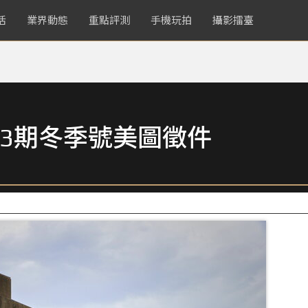
活
業界動態
重點評測
手機玩拍
攝影擂臺
3期冬季號美圖徵件