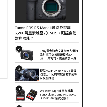
Canon EOS R5 Mark II可能會搭載
6,200萬畫素堆疊式CMOS + 眼控自動
對焦功能？
2
Sony發表適合安裝在無人機的
全片幅可交換鏡頭相機ILX-
LR1，集輕巧、高畫質於一身
3
疑似FUJIFILM GFX100 II實機
照流出！同時可能會有新的軟
片模擬推出
4
Western Digital 宣布推出
SanDisk Extreme PRO SDXC
UHS-II V60 等級記憶卡