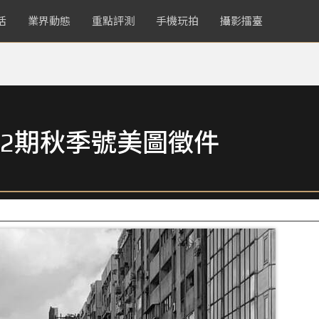
活
業界動態
重點評測
手機玩拍
攝影擂臺
2期秋季號美圖徵件