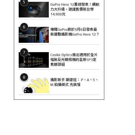
5
GoPro Hero 12重磅發表！續航
力大升級，建議售價新台幣
14,900元
6
傳聞GoPro將於9月6日發表最
新運動攝影機GoPro Hero 12？
7
Cooke Optics推出適用於全片
幅無反光鏡相機的全新SP3定
焦鏡頭組
8
攝影新手 基礎班： P、A、S、
M 拍攝模式 先搞懂