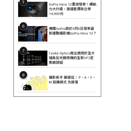
5
GoPro Hero 12重磅發表！續航
力大升級，建議售價新台幣
14,900元
6
傳聞GoPro將於9月6日發表最
新運動攝影機GoPro Hero 12？
7
Cooke Optics推出適用於全片
幅無反光鏡相機的全新SP3定
焦鏡頭組
8
攝影新手 基礎班： P、A、S、
M 拍攝模式 先搞懂