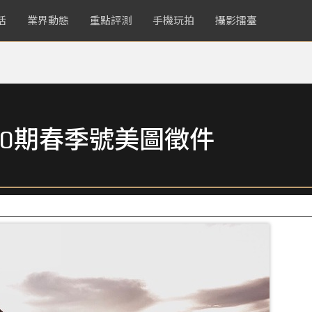
活
業界動態
重點評測
手機玩拍
攝影擂臺
0期春季號美圖徵件