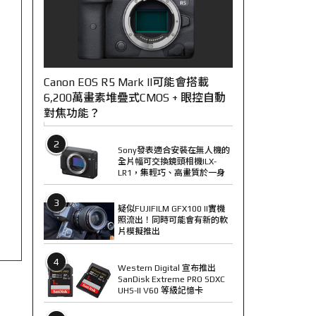
Canon EOS R5 Mark II可能會搭載
6,200萬畫素堆疊式CMOS + 眼控自動
對焦功能？
2
Sony發表適合安裝在無人機的
全片幅可交換鏡頭相機ILX-
LR1，集輕巧、高畫質於一身
3
疑似FUJIFILM GFX100 II實機
照流出！同時可能會有新的軟
片模擬推出
4
Western Digital 宣布推出
SanDisk Extreme PRO SDXC
UHS-II V60 等級記憶卡