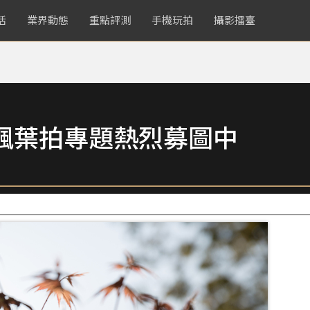
活
業界動態
重點評測
手機玩拍
攝影擂臺
楓葉拍專題熱烈募圖中