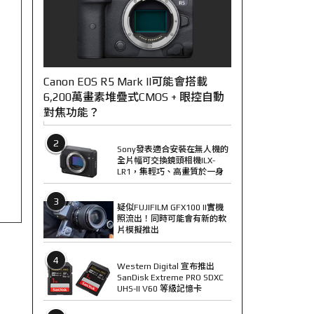
Canon EOS R5 Mark II可能會搭載
6,200萬畫素堆疊式CMOS + 眼控自動
對焦功能？
2
Sony發表適合安裝在無人機的
全片幅可交換鏡頭相機ILX-
LR1，集輕巧、高畫質於一身
3
疑似FUJIFILM GFX100 II實機
照流出！同時可能會有新的軟
片模擬推出
4
Western Digital 宣布推出
SanDisk Extreme PRO SDXC
UHS-II V60 等級記憶卡