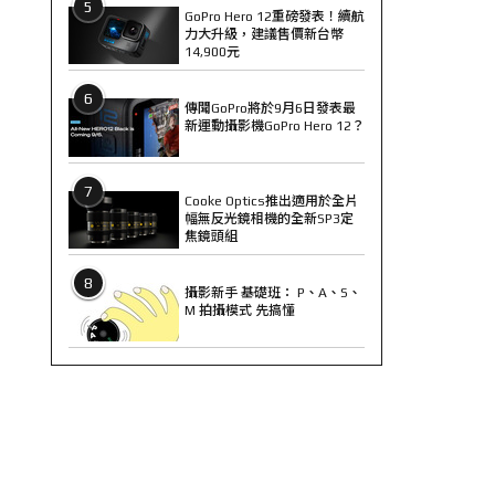
5
GoPro Hero 12重磅發表！續航
力大升級，建議售價新台幣
14,900元
6
傳聞GoPro將於9月6日發表最
新運動攝影機GoPro Hero 12？
7
Cooke Optics推出適用於全片
幅無反光鏡相機的全新SP3定
焦鏡頭組
8
攝影新手 基礎班： P、A、S、
M 拍攝模式 先搞懂