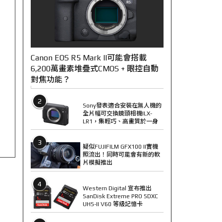
Canon EOS R5 Mark II可能會搭載
6,200萬畫素堆疊式CMOS + 眼控自動
對焦功能？
2
Sony發表適合安裝在無人機的
全片幅可交換鏡頭相機ILX-
LR1，集輕巧、高畫質於一身
3
疑似FUJIFILM GFX100 II實機
照流出！同時可能會有新的軟
片模擬推出
4
Western Digital 宣布推出
SanDisk Extreme PRO SDXC
UHS-II V60 等級記憶卡