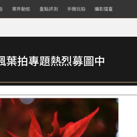
活
業界動態
重點評測
手機玩拍
攝影擂臺
楓葉拍專題熱烈募圖中