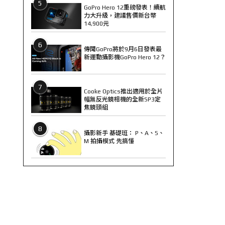
5
GoPro Hero 12重磅發表！續航
力大升級，建議售價新台幣
14,900元
6
傳聞GoPro將於9月6日發表最
新運動攝影機GoPro Hero 12？
7
Cooke Optics推出適用於全片
幅無反光鏡相機的全新SP3定
焦鏡頭組
8
攝影新手 基礎班： P、A、S、
M 拍攝模式 先搞懂