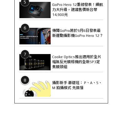
5
GoPro Hero 12重磅發表！續航
力大升級，建議售價新台幣
14,900元
6
傳聞GoPro將於9月6日發表最
新運動攝影機GoPro Hero 12？
7
Cooke Optics推出適用於全片
幅無反光鏡相機的全新SP3定
焦鏡頭組
8
攝影新手 基礎班： P、A、S、
M 拍攝模式 先搞懂