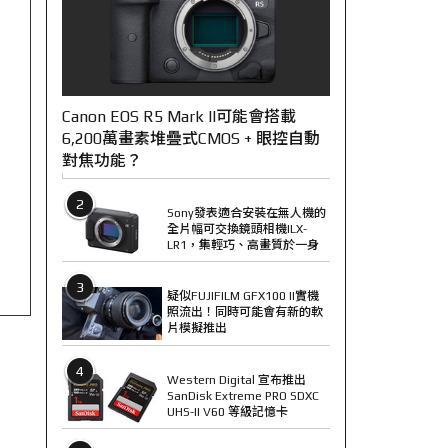
Canon EOS R5 Mark II可能會搭載
6,200萬畫素堆疊式CMOS + 眼控自動
對焦功能？
2
Sony發表適合安裝在無人機的
全片幅可交換鏡頭相機ILX-
LR1，集輕巧、高畫質於一身
3
疑似FUJIFILM GFX100 II實機
照流出！同時可能會有新的軟
片模擬推出
4
Western Digital 宣布推出
SanDisk Extreme PRO SDXC
UHS-II V60 等級記憶卡