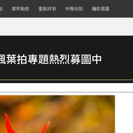
活
業界動態
重點評測
手機玩拍
攝影擂臺
楓葉拍專題熱烈募圖中