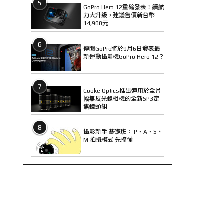
5
GoPro Hero 12重磅發表！續航
力大升級，建議售價新台幣
14,900元
6
傳聞GoPro將於9月6日發表最
新運動攝影機GoPro Hero 12？
7
Cooke Optics推出適用於全片
幅無反光鏡相機的全新SP3定
焦鏡頭組
8
攝影新手 基礎班： P、A、S、
M 拍攝模式 先搞懂