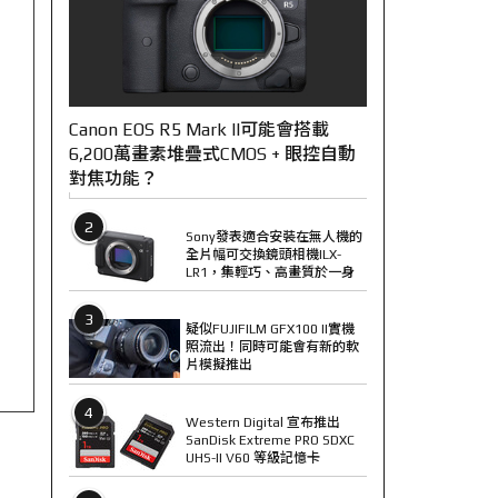
Canon EOS R5 Mark II可能會搭載
6,200萬畫素堆疊式CMOS + 眼控自動
對焦功能？
2
Sony發表適合安裝在無人機的
全片幅可交換鏡頭相機ILX-
LR1，集輕巧、高畫質於一身
3
疑似FUJIFILM GFX100 II實機
照流出！同時可能會有新的軟
片模擬推出
4
Western Digital 宣布推出
SanDisk Extreme PRO SDXC
UHS-II V60 等級記憶卡