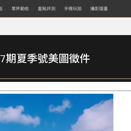
活
業界動態
重點評測
手機玩拍
攝影擂臺
7期夏季號美圖徵件