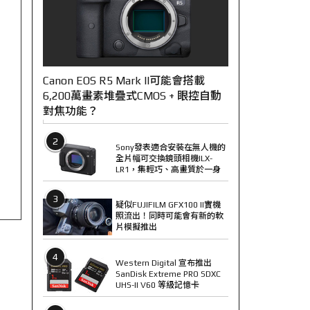
Canon EOS R5 Mark II可能會搭載
6,200萬畫素堆疊式CMOS + 眼控自動
對焦功能？
2
Sony發表適合安裝在無人機的
全片幅可交換鏡頭相機ILX-
LR1，集輕巧、高畫質於一身
3
疑似FUJIFILM GFX100 II實機
照流出！同時可能會有新的軟
片模擬推出
4
Western Digital 宣布推出
SanDisk Extreme PRO SDXC
UHS-II V60 等級記憶卡