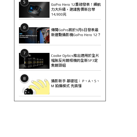
5
GoPro Hero 12重磅發表！續航
力大升級，建議售價新台幣
14,900元
6
傳聞GoPro將於9月6日發表最
新運動攝影機GoPro Hero 12？
7
Cooke Optics推出適用於全片
幅無反光鏡相機的全新SP3定
焦鏡頭組
8
攝影新手 基礎班： P、A、S、
M 拍攝模式 先搞懂