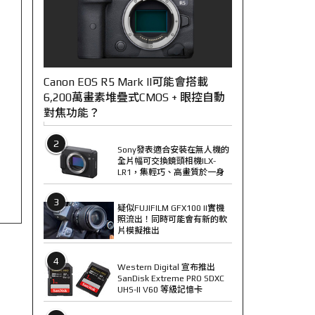
Canon EOS R5 Mark II可能會搭載
6,200萬畫素堆疊式CMOS + 眼控自動
對焦功能？
2
Sony發表適合安裝在無人機的
全片幅可交換鏡頭相機ILX-
LR1，集輕巧、高畫質於一身
3
疑似FUJIFILM GFX100 II實機
照流出！同時可能會有新的軟
片模擬推出
4
Western Digital 宣布推出
SanDisk Extreme PRO SDXC
UHS-II V60 等級記憶卡