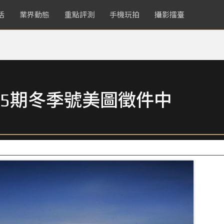
活
業界動態
重點評測
手機玩拍
攝影擂臺
5期冬季號美圖徵件中