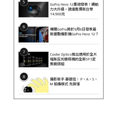
5
GoPro Hero 12重磅發表！續航
力大升級，建議售價新台幣
14,900元
6
傳聞GoPro將於9月6日發表最
新運動攝影機GoPro Hero 12？
7
Cooke Optics推出適用於全片
幅無反光鏡相機的全新SP3定
焦鏡頭組
8
攝影新手 基礎班： P、A、S、
M 拍攝模式 先搞懂