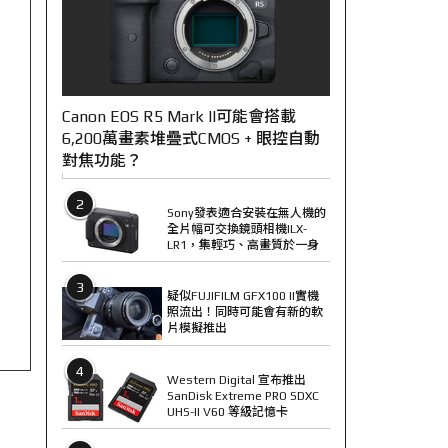
Canon EOS R5 Mark II可能會搭載
6,200萬畫素堆疊式CMOS + 眼控自動
對焦功能？
2
Sony發表適合安裝在無人機的
全片幅可交換鏡頭相機ILX-
LR1，集輕巧、高畫質於一身
3
疑似FUJIFILM GFX100 II實機
照流出！同時可能會有新的軟
片模擬推出
4
Western Digital 宣布推出
SanDisk Extreme PRO SDXC
UHS-II V60 等級記憶卡