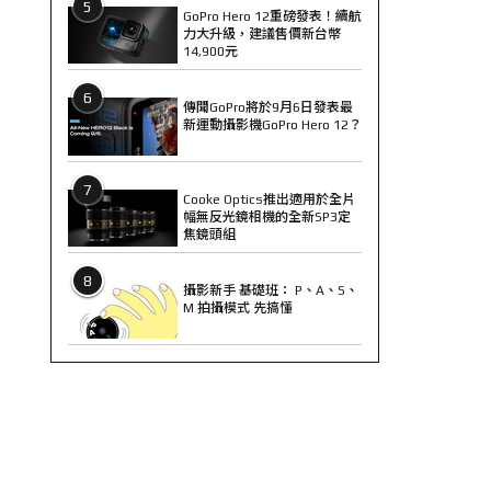
5
GoPro Hero 12重磅發表！續航
力大升級，建議售價新台幣
14,900元
6
傳聞GoPro將於9月6日發表最
新運動攝影機GoPro Hero 12？
7
Cooke Optics推出適用於全片
幅無反光鏡相機的全新SP3定
焦鏡頭組
8
攝影新手 基礎班： P、A、S、
M 拍攝模式 先搞懂