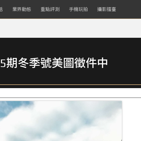
活
業界動態
重點評測
手機玩拍
攝影擂臺
5期冬季號美圖徵件中