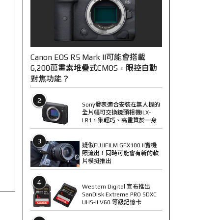
Canon EOS R5 Mark II可能會搭載
6,200萬畫素堆疊式CMOS + 眼控自動
對焦功能？
2
Sony發表適合安裝在無人機的
全片幅可交換鏡頭相機ILX-
LR1，集輕巧、高畫質於一身
3
疑似FUJIFILM GFX100 II實機
照流出！同時可能會有新的軟
片模擬推出
4
Western Digital 宣布推出
SanDisk Extreme PRO SDXC
UHS-II V60 等級記憶卡