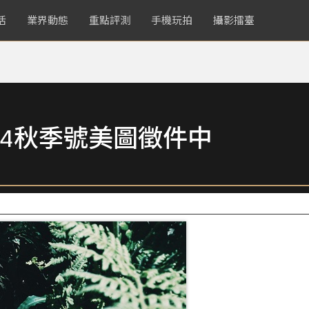
活
業界動態
重點評測
手機玩拍
攝影擂臺
4秋季號美圖徵件中