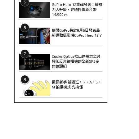
5
GoPro Hero 12重磅發表！續航
力大升級，建議售價新台幣
14,900元
6
傳聞GoPro將於9月6日發表最
新運動攝影機GoPro Hero 12？
7
Cooke Optics推出適用於全片
幅無反光鏡相機的全新SP3定
焦鏡頭組
8
攝影新手 基礎班： P、A、S、
M 拍攝模式 先搞懂