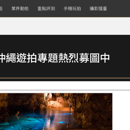
活
業界動態
重點評測
手機玩拍
攝影擂臺
沖繩遊拍專題熱烈募圖中