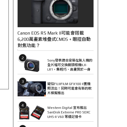
Canon EOS R5 Mark II可能會搭載
6,200萬畫素堆疊式CMOS + 眼控自動
對焦功能？
2
Sony發表適合安裝在無人機的
全片幅可交換鏡頭相機ILX-
LR1，集輕巧、高畫質於一身
3
疑似FUJIFILM GFX100 II實機
照流出！同時可能會有新的軟
片模擬推出
4
Western Digital 宣布推出
SanDisk Extreme PRO SDXC
UHS-II V60 等級記憶卡