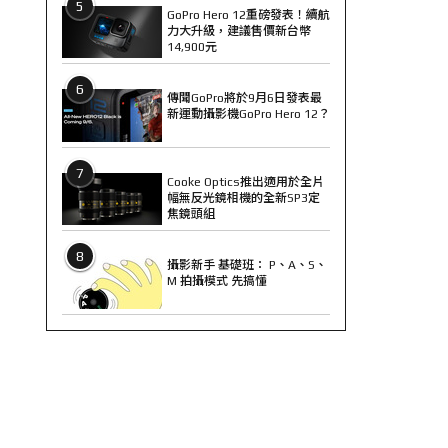
5
GoPro Hero 12重磅發表！續航
力大升級，建議售價新台幣
14,900元
6
傳聞GoPro將於9月6日發表最
新運動攝影機GoPro Hero 12？
7
Cooke Optics推出適用於全片
幅無反光鏡相機的全新SP3定
焦鏡頭組
8
攝影新手 基礎班： P、A、S、
M 拍攝模式 先搞懂