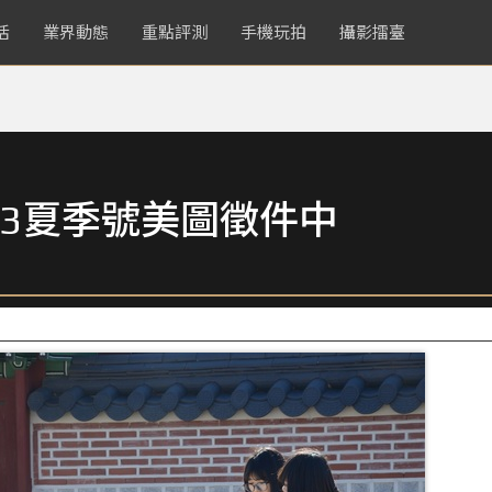
活
業界動態
重點評測
手機玩拍
攝影擂臺
3夏季號美圖徵件中