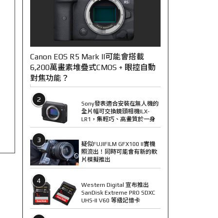
Canon EOS R5 Mark II可能會搭載
6,200萬畫素堆疊式CMOS + 眼控自動
對焦功能？
2
Sony發表適合安裝在無人機的
全片幅可交換鏡頭相機ILX-
LR1，集輕巧、高畫質於一身
3
疑似FUJIFILM GFX100 II實機
照流出！同時可能會有新的軟
片模擬推出
4
Western Digital 宣布推出
SanDisk Extreme PRO SDXC
UHS-II V60 等級記憶卡