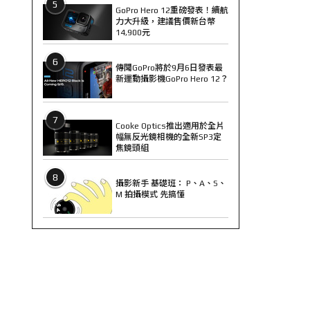
5
GoPro Hero 12重磅發表！續航
力大升級，建議售價新台幣
14,900元
6
傳聞GoPro將於9月6日發表最
新運動攝影機GoPro Hero 12？
7
Cooke Optics推出適用於全片
幅無反光鏡相機的全新SP3定
焦鏡頭組
8
攝影新手 基礎班： P、A、S、
M 拍攝模式 先搞懂