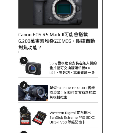
Canon EOS R5 Mark II可能會搭載
6,200萬畫素堆疊式CMOS + 眼控自動
對焦功能？
2
Sony發表適合安裝在無人機的
全片幅可交換鏡頭相機ILX-
LR1，集輕巧、高畫質於一身
3
疑似FUJIFILM GFX100 II實機
照流出！同時可能會有新的軟
片模擬推出
4
Western Digital 宣布推出
SanDisk Extreme PRO SDXC
UHS-II V60 等級記憶卡