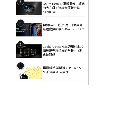
5
GoPro Hero 12重磅發表！續航
力大升級，建議售價新台幣
14,900元
6
傳聞GoPro將於9月6日發表最
新運動攝影機GoPro Hero 12？
7
Cooke Optics推出適用於全片
幅無反光鏡相機的全新SP3定
焦鏡頭組
8
攝影新手 基礎班： P、A、S、
M 拍攝模式 先搞懂