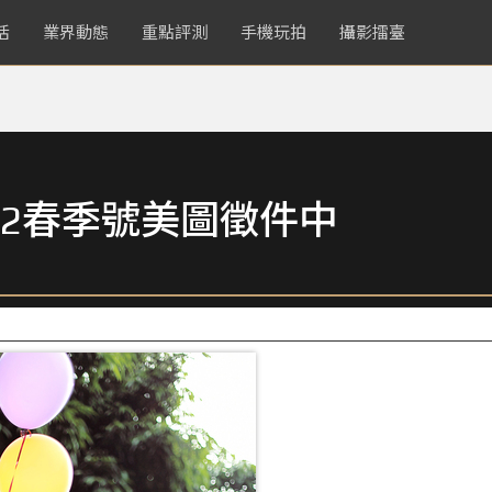
活
業界動態
重點評測
手機玩拍
攝影擂臺
2春季號美圖徵件中